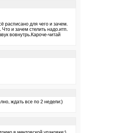
ё расписано для чего и зачем.
Что и зачем стелить надо.итп.
звук вовнутрь.Кароче-читай
но, ждать все по 2 недели:)
токмо в мечтовской упаковке:)