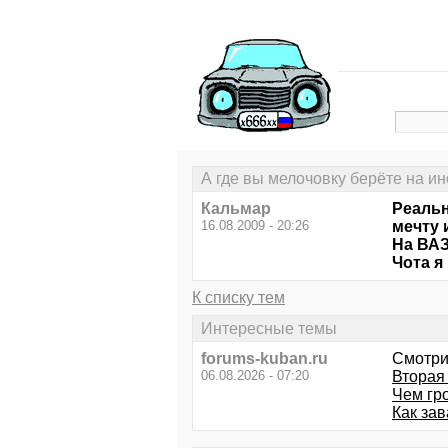
А где вы мелочовку берёте на и
Кальмар
Реальн
16.08.2009 - 20:26
мечту 
На ВАЗ
Чота я
К списку тем
Интересные темы
forums-kuban.ru
Смотри
06.08.2026 - 07:20
Вторая 
Чем гр
Как зав