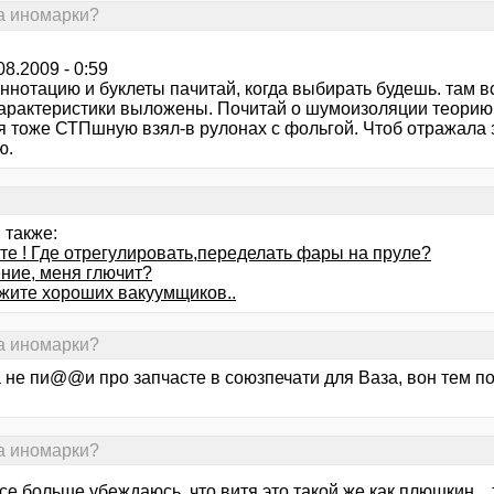
на иномарки?
08.2009 - 0:59
ннотацию и буклеты пачитай, когда выбирать будешь. там вс
арактеристики выложены. Почитай о шумоизоляции теорию. 
я тоже СТПшную взял-в рулонах с фольгой. Чтоб отражала 
ю.
 также:
те ! Где отрегулировать,переделать фары на пруле?
ние, меня глючит?
жите хороших вакуумщиков..
на иномарки?
не пи@@и про запчасте в союзпечати для Ваза, вон тем пол
на иномарки?
се больше убеждаюсь, что витя это такой же как плюшкин... 