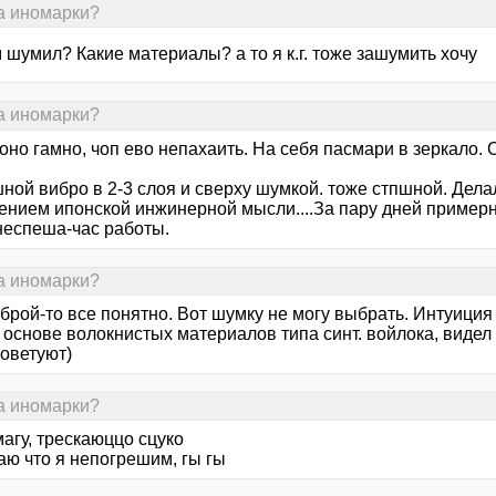
на иномарки?
м шумил? Какие материалы? а то я к.г. тоже зашумить хочу
на иномарки?
оно гамно, чоп ево непахаить. На себя пасмари в зеркало. 
ной вибро в 2-3 слоя и сверху шумкой. тоже стпшной. Дела
ением ипонской инжинерной мысли....За пару дней примерно
неспеша-час работы.
на иномарки?
иброй-то все понятно. Вот шумку не могу выбрать. Интуиция
 основе волокнистых материалов типа синт. войлока, видел т
советуют)
на иномарки?
магу, трескаюццо сцуко
аю что я непогрешим, гы гы