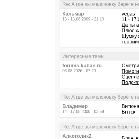
Re: А где вы мелочовку берёте 
Кальмар
vegas
13 - 16.08.2009 - 21:10
11 - 17.
Да ты а
Плюс х
Шумку 
теории
Интересные темы
forums-kuban.ru
Смотри
06.08.2026 - 07:20
Помоги
Сцепле
Подска
Re: А где вы мелочовку берёте 
Владимер
Витюна 
14 - 17.08.2009 - 03:59
Бгггск
Re: А где вы мелочовку берёте 
Алкоголик2
Блин, в