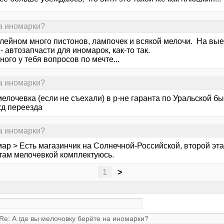
на иномарки?
лейном много пистонов, лампочек и всякой мелочи. На вые
- автозапчасти для иномарок, как-то так.
ного у тебя вопросов по мечте...
на иномарки?
мелочевка (если не съехали) в р-не гаранта по Уральской 
жд переезда
на иномарки?
мар > Есть магазинчик на Солнечной-Российской, второй эт
 там мелочевкой комплектуюсь.
1
>