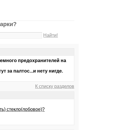
марки?
Найти!
немного предохранителей на
т за палтос...и нету нигде.
К списку разделов
ть) стекло(лобовое)?