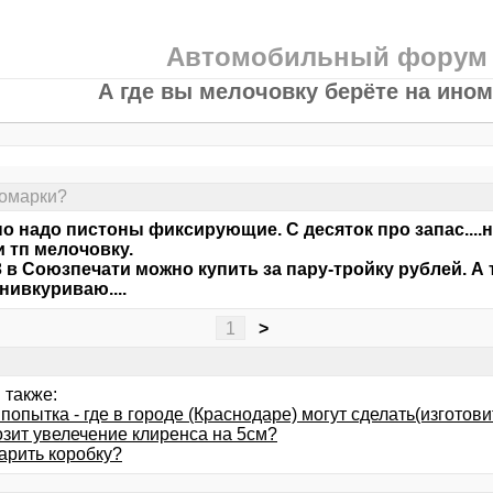
Автомобильный форум
А где вы мелочовку берёте на ино
номарки?
о надо пистоны фиксирующие. С десяток про запас....
и тп мелочовку.
 в Союзпечати можно купить за пару-тройку рублей. А ту
 нивкуриваю....
1
>
 также:
попытка - где в городе (Краснодаре) могут сделать(изготови
озит увелечение клиренса на 5см?
арить коробку?