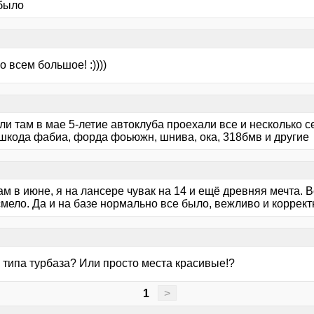
было
 всем большое! :))))
и там в мае 5-летие автоклуба проехали все и несколько с
 шкода фабиа, форда фоьюжн, шнива, ока, 318бмв и другие
м в июне, я на лансере чувак на 14 и ещё древняя мечта. В
мело. Да и на базе нормально все было, вежливо и коррект
 типа турбаза? Или просто места красивые!?
1
>