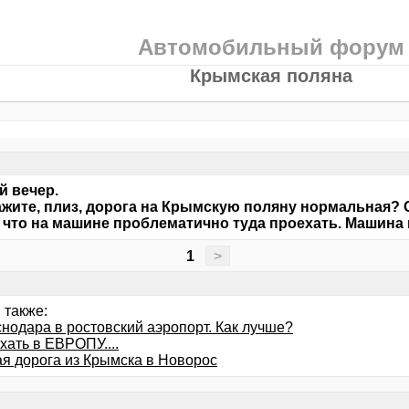
Автомобильный форум
Крымская поляна
 вечер.
жите, плиз, дорога на Крымскую поляну нормальная? 
 что на машине проблематично туда проехать. Машина 
1
>
 также:
снодара в ростовский аэропорт. Как лучше?
хать в ЕВРОПУ....
ая дорога из Крымска в Новорос