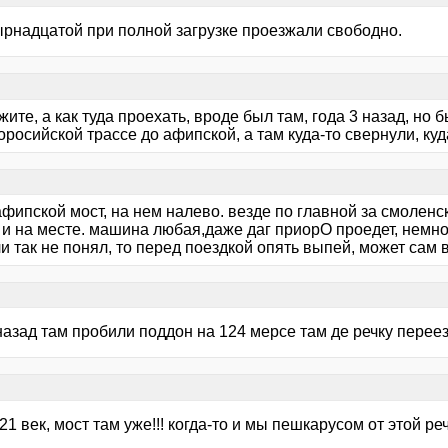
ырнадцатой при полной загрузке проезжали свободно.
ите, а как туда проехать, вроде был там, года 3 назад, но 
росийской трассе до афипской, а там куда-то свернули, ку
фипской мост, на нем налево. везде по главной за смоленск
 и на месте. машина любая,даже даг приорО проедет, немно
ли так не понял, то перед поездкой опять выпей, может сам 
 назад там пробили поддон на 124 мерсе там де речку пере
21 век, мост там уже!!! когда-то и мы пешкарусом от этой ре