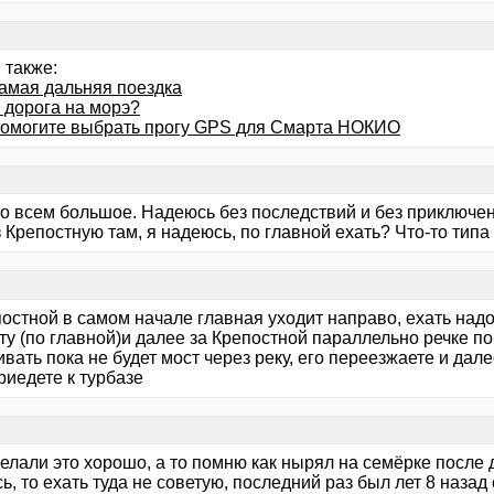
 также:
амая дальняя поездка
 дорога на морэ?
помогите выбрать прогу GPS для Смарта НОКИО
о всем большое. Надеюсь без последствий и без приключен
 Крепостную там, я надеюсь, по главной ехать? Что-то типа
остной в самом начале главная уходит направо, ехать надо
у (по главной)и далее за Крепостной параллельно речке по
вать пока не будет мост через реку, его переезжаете и далее
риедете к турбазе
елали это хорошо, а то помню как нырял на семёрке после 
ь, то ехать туда не советую, последний раз был лет 8 назад 