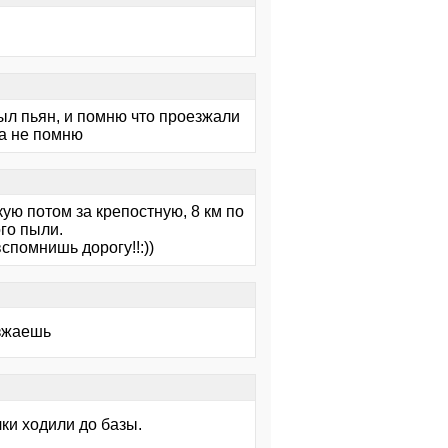
был пьян, и помню что проезжали
да не помню
ую потом за крепостную, 8 км по
го пыли.
вспомнишь дорогу!!:))
езжаешь
чки ходили до базы.