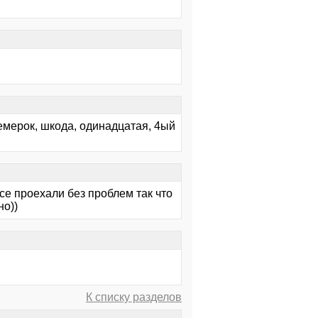
емерок, шкода, одинадцатая, 4ый
се проехали без проблем так что
но))
К списку разделов