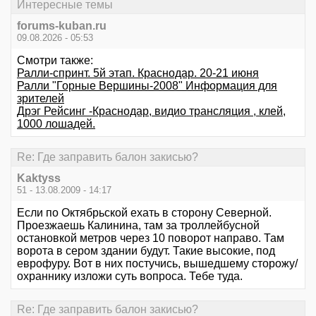
Интересные темы
forums-kuban.ru
09.08.2026 - 05:53
Смотри также:
Ралли-спринт. 5й этап. Краснодар. 20-21 июня
Ралли "Горные Вершины-2008" Информация для
зрителей
Дрэг Рейсинг -Краснодар, видио трансляция , клей,
1000 лошадей.
Re: Где заправить балон закисью?
Kaktyss
51 - 13.08.2009 - 14:17
Если по Октябрьской ехать в сторону Северной.
Проезжаешь Калинина, там за троллейбусной
остановкой метров через 10 поворот направо. Там
ворота в сером здании будут. Такие высокие, под
еврофуру. Вот в них постучись, вышедшему сторожу/
охраннику изложи суть вопроса. Тебе туда.
Re: Где заправить балон закисью?