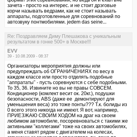
зачета - просто на интерес. и не стоит дрэговые
корчи называть ведрами, как не стоит называть
аппараты, подготовленные для соревнований по
автозвуку понтмобилями. jedem das seine...
Re: Поздравляем Диму Плешакова с уникальным
результатом в гонке 500+ в Москве!!!
EVV
39 - 10.08.2009 - 08:37
Организаторы мероприятия должны или
предупреждать об ОГРАНИЧЕНИЯХ по весу в
каждом классе или просто отделять подобные
"аппрататы" - пусть соревнуются с себе подобными.
To 35, 36. Извините но вы не правы СОВСЕМ.
Кондиционер (комлект весит ок. 20кг.), подушки
безопасности, ABS (даже ее демонтируют для
уменьшения веса) это тоже понты??? Т.к. болиды из
0 всего этого никогда ни имеют. Я вот, например,
ПРИЕЗЖАЮ СВОИМ ХОДОМ на драг на своем
любимом автомобиле, посоревноваться с такими же
активными "коллегами" тоже на своих автомобилях,
а меня ставят рядом с двигателем на колесах,