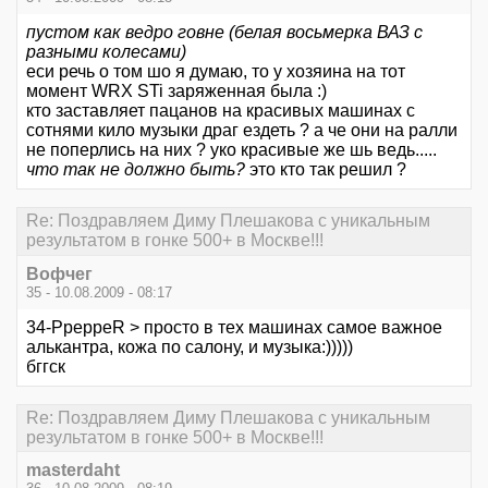
пустом как ведро говне (белая восьмерка ВАЗ с
разными колесами)
еси речь о том шо я думаю, то у хозяина на тот
момент WRX STi заряженная была :)
кто заставляет пацанов на красивых машинах с
сотнями кило музыки драг ездеть ? а че они на ралли
не поперлись на них ? уко красивые же шь ведь.....
что так не должно быть?
это кто так решил ?
Re: Поздравляем Диму Плешакова с уникальным
результатом в гонке 500+ в Москве!!!
Вофчег
35 - 10.08.2009 - 08:17
34-PpeppeR > просто в тех машинах самое важное
алькантра, кожа по салону, и музыка:)))))
бггск
Re: Поздравляем Диму Плешакова с уникальным
результатом в гонке 500+ в Москве!!!
masterdaht