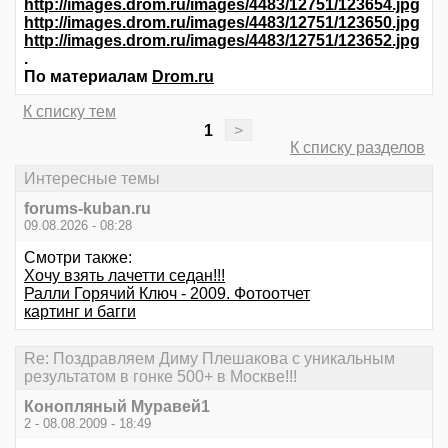
http://images.drom.ru/images/4483/12751/123654.jpg
http://images.drom.ru/images/4483/12751/123650.jpg
http://images.drom.ru/images/4483/12751/123652.jpg
.
По материалам
Drom.ru
К списку тем
1
>
К списку разделов
Интересные темы
forums-kuban.ru
09.08.2026 - 08:28
Смотри также:
Хочу взять лачетти седан!!!
Ралли Горячий Ключ - 2009. Фотоотчет
картинг и багги
Re: Поздравляем Диму Плешакова с уникальным
результатом в гонке 500+ в Москве!!!
Конопляный Муравей1
2 - 08.08.2009 - 18:49