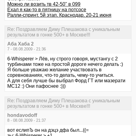
Можно ли возить тв 42-50" в 099
Ехал я как-то в пятницу на потсосе
Ралли-спринт. 5й этап. Краснодар. 20-21 июня
Re: Поздравляем Диму Плешакова с уникальным
результатом в гонке 500+ в Москве!!!
Аба Хаба 2
7 - 08.08.2009 - 21:36
6-Whisperer > Лёв, ну строго говоря, мустангу с 2
турбинами тоже на простой дороге нечего делать :)
Я больше уважаю желание участвовать в
соревнованиях, что-то делать, чему-то учиться.
А для себя лучше бы выбрал Форд ГТ или мазерати
МС12 :) Они пафоснее :)))
Re: Поздравляем Диму Плешакова с уникальным
результатом в гонке 500+ в Москве!!!
hondavodoff
8 - 08.08.2009 - 21:37
вот еслипЪ он на дэцэ дфа был...((=
зы: 6-Whisperer > +1