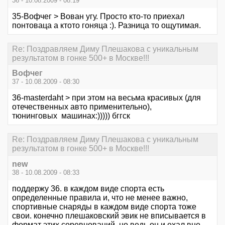
36 - 10.08.2009 - 08:19
35-Вофчег > Вован угу. Просто кто-то приехал
понтоваца а ктото гоняца :). Разница то ощутимая.
Re: Поздравляем Диму Плешакова с уникальным
результатом в гонке 500+ в Москве!!!
Вофчег
37 - 10.08.2009 - 08:30
36-masterdaht > при этом на весьма красивых (для
отечественных авто применительно),
тюнинговых машинах:))))) бггск
Re: Поздравляем Диму Плешакова с уникальным
результатом в гонке 500+ в Москве!!!
new
38 - 10.08.2009 - 08:33
поддержу 36. в каждом виде спорта есть
определенные правила и, что не менее важно,
спортивные снаряды в каждом виде спорта тоже
свои. конечно плешаковский эвик не вписывается в
формат этих соревнований, но ведь он и ехал вне