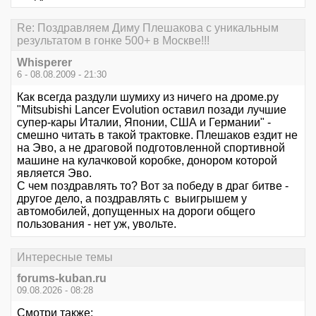
Re: Поздравляем Диму Плешакова с уникальным
результатом в гонке 500+ в Москве!!!
Whisperer
6 - 08.08.2009 - 21:30
Как всегда раздули шумиху из ничего на дроме.ру
"Mitsubishi Lancer Evolution оставил позади лучшие
супер-кары Италии, Японии, США и Германии" -
смешно читать в такой трактовке. Плешаков ездит не
на Эво, а не драговой подготовленной спортивной
машине на кулачковой коробке, донором которой
является Эво.
С чем поздравлять то? Вот за победу в драг битве -
другое дело, а поздравлять с выигрышем у
автомобилей, допущенных на дороги общего
пользования - нет уж, увольте.
Интересные темы
forums-kuban.ru
09.08.2026 - 08:28
Смотри также: