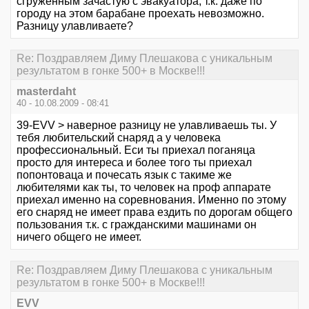
сгруженным зачастую с эвакуатора, т.к. даже по
городу на этом барабане проехать невозможно.
Разницу улавливаете?
Re: Поздравляем Диму Плешакова с уникальным
результатом в гонке 500+ в Москве!!!
masterdaht
40 - 10.08.2009 - 08:41
39-EVV > наверное разницу не улавливаешь ты. У
тебя любительский снаряд а у человека
профессиональный. Еси ты приехал поганяца
просто для интереса и более того ты приехал
попонтоваца и почесать язык с такиме же
любителями как ты, то человек на проф аппарате
приехал именно на соревнования. Именно по этому
его снаряд не имеет права ездить по дорогам общего
пользования т.к. с гражданскими машинами он
ничего общего не имеет.
Re: Поздравляем Диму Плешакова с уникальным
результатом в гонке 500+ в Москве!!!
EVV