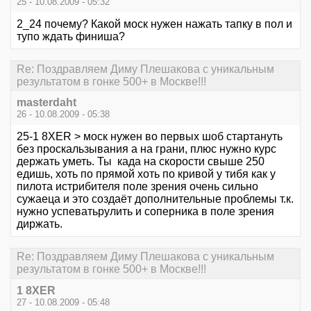
25 - 10.08.2009 - 05:32
2_24 почему? Какой моск нужен нажать тапку в пол и
тупо ждать финиша?
Re: Поздравляем Диму Плешакова с уникальным
результатом в гонке 500+ в Москве!!!
masterdaht
26 - 10.08.2009 - 05:38
25-1 8XER > моск нужен во первых шоб стартануть
без проскальзывания а на грани, плюс нужно курс
держать уметь. Ты када на скорости свыше 250
едишь, хоть по прямой хоть по кривой у тибя как у
пилота истрибителя поле зрения очень сильно
сужаеца и это создаёт дополнительные проблемы т.к.
нужно успеватьрулить и соперника в поле зрения
диржать.
Re: Поздравляем Диму Плешакова с уникальным
результатом в гонке 500+ в Москве!!!
1 8XER
27 - 10.08.2009 - 05:48