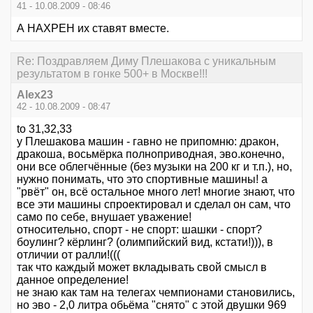
41 - 10.08.2009 - 08:46
А НАХРЕН их ставят вместе.
Re: Поздравляем Диму Плешакова с уникальным
результатом в гонке 500+ в Москве!!!
Alex23
42 - 10.08.2009 - 08:47
to 31,32,33
у Плешакова машин - гавно не припомню: дракон,
дракоша, восьмёрка полноприводная, эво.конечно,
они все облегчённые (без музыки на 200 кг и т.п.), но,
нужно понимать, что это спортивные машины! а
"рвёт" он, всё остальное много лет! многие знают, что
все эти машины спроектировал и сделал он сам, что
само по себе, внушает уважение!
относительно, спорт - не спорт: шашки - спорт?
боулинг? кёрлинг? (олимпийский вид, кстати!))), в
отличии от ралли!(((
так что каждый может вкладывать свой смысл в
данное определение!
не знаю как там на телегах чемпионами становились,
но эво - 2,0 литра обьёма "снято" с этой двушки 969