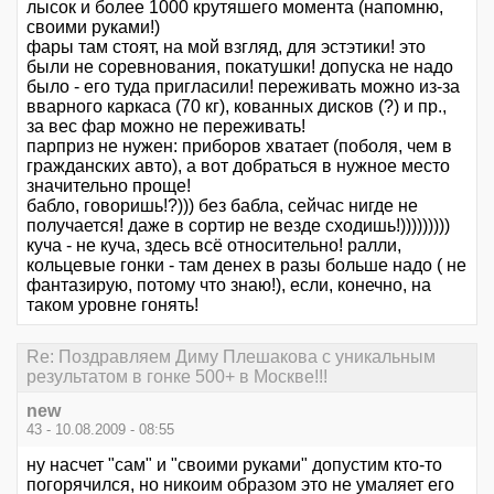
лысок и более 1000 крутяшего момента (напомню,
своими руками!)
фары там стоят, на мой взгляд, для эстэтики! это
были не соревнования, покатушки! допуска не надо
было - его туда пригласили! переживать можно из-за
вварного каркаса (70 кг), кованных дисков (?) и пр.,
за вес фар можно не переживать!
парприз не нужен: приборов хватает (поболя, чем в
гражданских авто), а вот добраться в нужное место
значительно проще!
бабло, говоришь!?))) без бабла, сейчас нигде не
получается! даже в сортир не везде сходишь!)))))))))
куча - не куча, здесь всё относительно! ралли,
кольцевые гонки - там денех в разы больше надо ( не
фантазирую, потому что знаю!), если, конечно, на
таком уровне гонять!
Re: Поздравляем Диму Плешакова с уникальным
результатом в гонке 500+ в Москве!!!
new
43 - 10.08.2009 - 08:55
ну насчет "сам" и "своими руками" допустим кто-то
погорячился, но никоим образом это не умаляет его