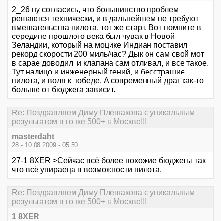
2_26 ну согласись, что большинство проблем
решаются технически, и в дальнейшем не требуют
вмешательства пилота, тот же старт. Вот помните в
середине прошлого века был чувак в Новой
Зеландии, который на моцике Индиан поставил
рекорд скорости 200 миль/час? Дык он сам свой мот
в сарае доводил, и клапана сам отливал, и все такое.
Тут налицо и инженерный гений, и бесстрашие
пилота, и воля к победе. А современный драг как-то
больше от бюджета зависит.
Re: Поздравляем Диму Плешакова с уникальным
результатом в гонке 500+ в Москве!!!
masterdaht
28 - 10.08.2009 - 05:50
27-1 8XER >Сейчас всё более похожие бюджеты так
что всё упираеца в возможности пилота.
Re: Поздравляем Диму Плешакова с уникальным
результатом в гонке 500+ в Москве!!!
1 8XER