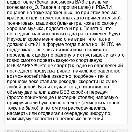
ведро говне (белая восьмерка ВАЗ с разными
колесами o_O, Таврия и прочий шлак) и РВАЛИ
поцанов на тоже заряженных, но при этом весьма
красивых (для отечественных авто применительно),
тюнинговых машинах (алькантра, кожа по салону,
хорошая музыка, подсветка и пр.). Понятно, что
последние машины почти в два раза тяжелее будут.
Неужели кроме меня никто не видит, что так не
должно быть? На форуме тогда писал но НИКТО не
поддержал, - все писали кипятком от каких-то
нереальных цифр по разгону этих пустышек и как это
говно смогло порвать какую-то спортивную
ИНОМАРКУ!!! Это не спорт (т.к. одно из определений
последнего предусматривает начальное равенство
возможностей) Мне известно подобное - так в
прошлом веке ставили рекорды скорости на суше -
любой ценой. Были случаи, когда гиганские по
объему двигатели даже БЕЗ коробки передач
(просто понижающие шестерни стояли) напрямую
прикручивали буквально к телеге (аммортизаторов
тоже не было), а потом или расхерачивались
насмерть или отодвигали очередную цифру по
максимуму скорости на несколько значений.