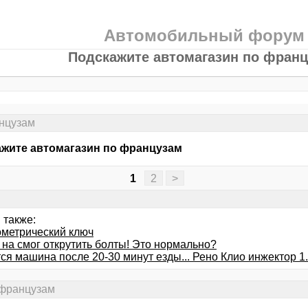
Автомобильный форум
Подскажите автомагазин по фран
нцузам
жите автомагазин по французам
1
2
>
 также:
метрический ключ
 на смог открутить болты! Это нормально?
ся машина после 20-30 минут езды... Рено Клио инжектор 1
 французам