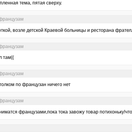
пленная тема, пятая сверху.
 французам
откой, возле детской Краевой больницы и ресторана фрател
 французам
 там((
 французам
толком по французан ничего нет
 французам
аниматся французами,пока тока завожу товар потихоньку!чт