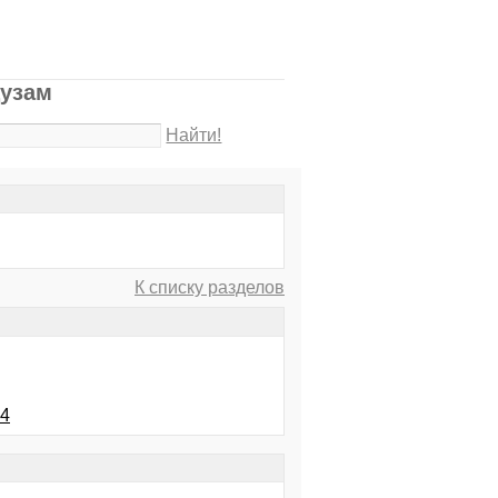
цузам
Найти!
К списку разделов
.4