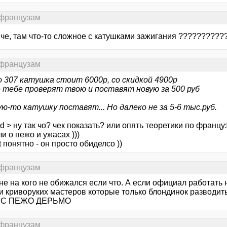
 французам
 че, там что-то сложное с катушками зажигания ??????????
 французам
о 307 катушка стоит 6000р, со скидкой 4900р
 тебе проверят твою и поставят новую за 500 руб
ую-то катушку поставят... Но далеко не за 5-6 тыс.руб.
d > ну так чо? чек показать? или опять теоретики по франц
 о пежо и ужасах )))
t понятно - он просто обиделсо ))
 французам
 не на кого не обижался если что. А если официал работать н
и криворуких мастеров которые только блондинок разводит
С ПЕЖО ДЕРЬМО
 французам