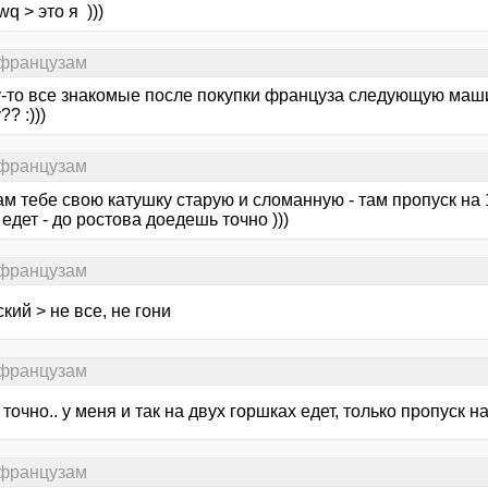
q > это я )))
 французам
-то все знакомые после покупки француза следующую машин
? :)))
 французам
м тебе свою катушку старую и сломанную - там пропуск на 1
 едет - до ростова доедешь точно )))
 французам
кий > не все, не гони
 французам
 точно.. у меня и так на двух горшках едет, только пропуск н
 французам