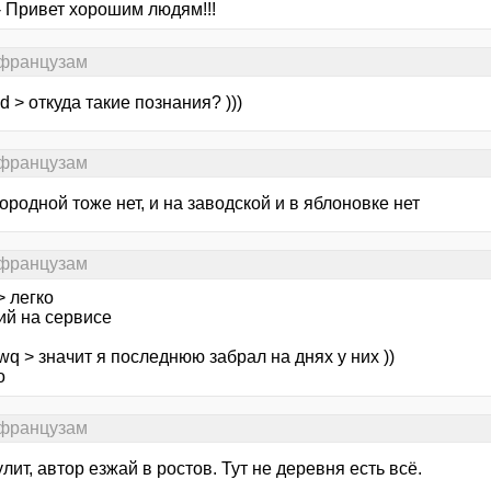
- Привет хорошим людям!!!
 французам
d > откуда такие познания? )))
 французам
ородной тоже нет, и на заводской и в яблоновке нет
 французам
> легко
ий на сервисе
q > значит я последнюю забрал на днях у них ))
о
 французам
лит, автор езжай в ростов. Тут не деревня есть всё.