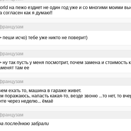
World на пежо ездиет не один год уже и со многими моими 
 согласен как я думаю!!
 французам
> пеши исчо) тебе уже никто не поверит)
 французам
> ну так пусть у меня посмотрит, почем замена и стоимость ка
аменят там ее
 французам
чем ехать то, машина в гараже живет.
м поражаюсь, напасть какая-то, везде звоню ...то нет, то в
те через неделю... ёмаё
 французам
ра последнюю забрали