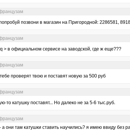
 французам
 попробуй позвони в магазин на Пригородной: 2286581, 891
 французам
q > в официальном сервисе на заводской, где ж еще???
 французам
тебе проверят твою и поставят новую за 500 руб
 французам
ую-то катушку поставят... Но далеко не за 5-6 тыс.руб.
 французам
- а они там катушки ставить научились? я имею ввиду без ра