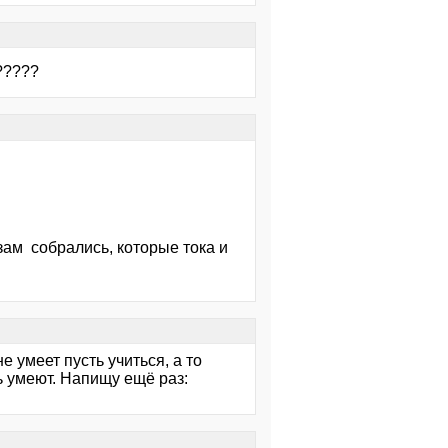
?????
узам собрались, которые тока и
е умеет пусть учиться, а то
ь умеют. Напищу ещё раз: