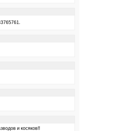
83765761.
зводов и косяков!!