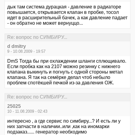
дык там система дурацкая - давление в радиаторе
повышается, открывается клапан в пробке, тосол
идет в расширительный бачек, а как давление падает
- он обратно не может вернуццо...
Re: вопрос по СИМБИРУ...
d dmitry
9 - 10.08.2009 - 19:57
DmS Тогда бы при охлаждении шланги сплющивало.
Если пробка как на 2107 можно резинку с нижнего
клапана выкинуть и погнуть с одной стороны метал
клапана. Я так на семёрке делал чтоб небыло
проблем спотёкшей печкой из-за давления ОЖ.
Re: вопрос по СИМБИРУ...
25025
10 - 11.08.2009 - 02:43
интересно , а где сервис по симбиру...? И есть ли у
них запчасти в наличии..или ,как на иномарки
подзаказ...... генератор необходимо