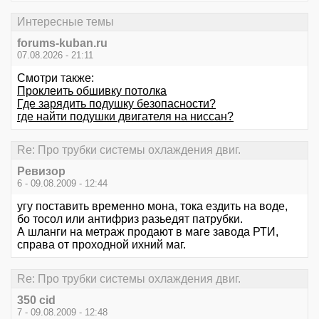
Интересные темы
forums-kuban.ru
07.08.2026 - 21:11
Смотри также:
Проклеить обшивку потолка
Где зарядить подушку безопасности?
где найти подушки двигателя на ниссан?
Re: Про трубки системы охлаждения двиг.
Ревизор
6 - 09.08.2009 - 12:44
угу поставить временно мона, тока ездить на воде,
бо тосол или антифриз разьедят патрубки.
А шланги на метраж продают в маге завода РТИ,
справа от проходной ихний маг.
Re: Про трубки системы охлаждения двиг.
350 cid
7 - 09.08.2009 - 12:48