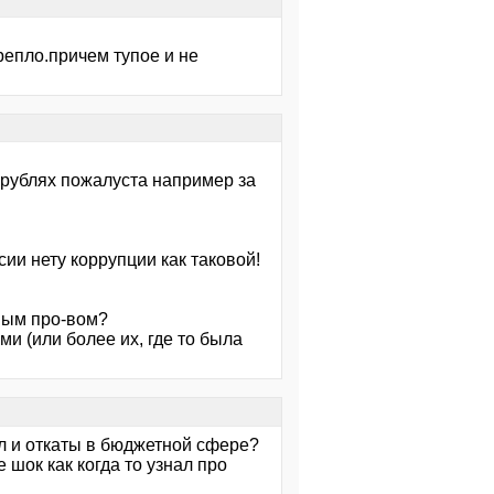
репло.причем тупое и не
 рублях пожалуста например за
сии нету коррупции как таковой!
ным про-вом?
и (или более их, где то была
ил и откаты в бюджетной сфере?
 шок как когда то узнал про