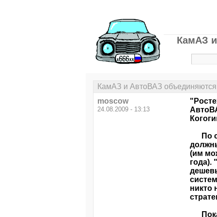
КамАЗ и
КамАЗ и АвтоВАЗ объединяются,
moscow
"Росте
24.08.2009 - 13:13
АвтоВА
Когоги
По сло
должны
(им мо
года).
дешевы
систем
никто 
страте
Пока и