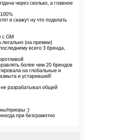
отдача через сколько, а главное
я 100%
тят и скажут ну что поделать
е с GM
 легально (на премии)
 последнему всего 3 бренда,
воротливой
правлять более чем 20 брендов
гировала на глобальные и
азмыта и устаревшей!
и не разрабатывал общей
ны/приоры :)
иногда при безграмотно