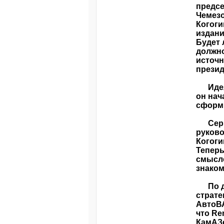
предсе
Чемезо
Когоги
издани
Будет 
должно
источн
презид
Идея 
он нач
сформи
Сергей
руково
Когоги
Теперь
смысле
знаком
По дан
страте
АвтоВА
что Re
КамАЗе