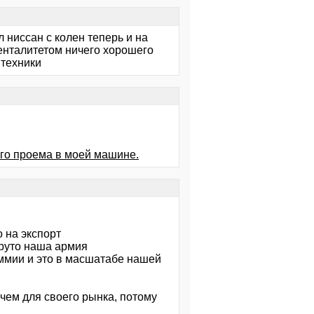
 ниссан с колен теперь и на
менталитетом ничего хорошего
 техники
го проема в моей машине.
о на экспорт
круто наша армия
рммии и это в масшатабе нашей
чем для своего рынка, потому