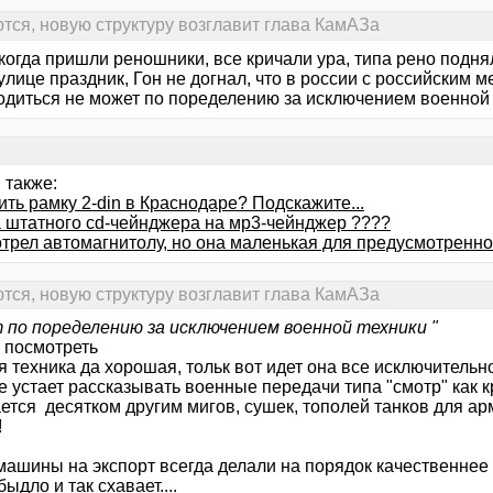
ся, новую структуру возглавит глава КамАЗа
огда пришли реношники, все кричали ура, типа рено поднял
лице праздник, Гон не догнал, что в россии с российским 
одиться не может по поределению за исключением военной
 также:
ить рамку 2-din в Краснодаре? Подскажите...
 штатного cd-чейнджера на мр3-чейнджер ????
трел автомагнитолу, но она маленькая для предусмотренно
ся, новую структуру возглавит глава КамАЗа
 по поределению за исключением военной техники "
к посмотреть
 техника да хорошая, тольк вот идет она все исключительн
е устает рассказывать военные передачи типа "смотр" как 
ется десятком другим мигов, сушек, тополей танков для а
!
машины на экспорт всегда делали на порядок качественнее 
быдло и так схавает....