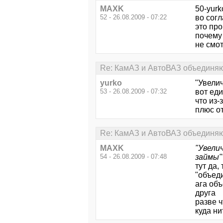
MAXK
50-yurk
52 - 26.08.2009 - 07:22
во согл
это про
почему
не смо
Re: КамАЗ и АвтоВАЗ объединяют
yurko
"Увели
53 - 26.08.2009 - 07:32
вот ед
что из-
плюс о
Re: КамАЗ и АвтоВАЗ объединяют
MAXK
"Увели
54 - 26.08.2009 - 07:48
займы"
тут да,
"объед
ага объ
друга
разве 
куда ни