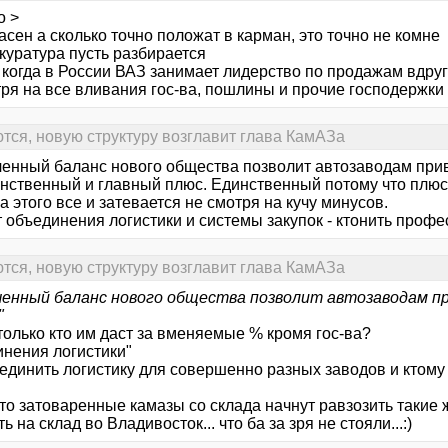
o >
асен а сколько точно положат в карман, это точно не комне
куратура пусть разбирается
 когда в России ВАЗ занимает лидерство по продажам вдруг
тря на все вливания гос-ва, пошлины и прочие господержки
ся, новую структуру возглавит глава КамАЗа
ченный баланс нового общества позволит автозаводам при
инственный и главный плюс. Единственный потому что плюс
за этого все и затевается не смотря на кучу минусов.
т объединения логистики и системы закупок - ктонить проф
ся, новую структуру возглавит глава КамАЗа
ченный баланс нового общества позволит автозаводам п
"
 только кто им даст за вменяемые % кромя гос-ва?
инения логистики"
единить логистику для совершенно разных заводов и ктому 
что затоваренные камазы со склада начнут равзозить таки
ть на склад во Владивосток... что ба за зря не стояли...:)