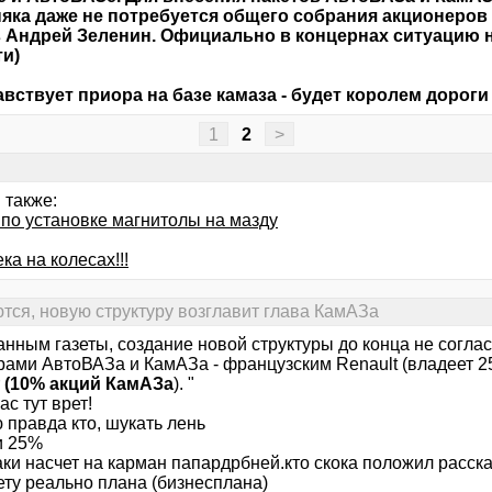
яка даже не потребуется общего собрания акционеров
s Андрей Зеленин. Официально в концернах ситуацию 
и)
авствует приора на базе камаза - будет королем дороги )
1
2
>
 также:
 по установке магнитолы на мазду
ка на колесах!!!
ся, новую структуру возглавит глава КамАЗа
анным газеты, создание новой структуры до конца не согла
рами АвтоВАЗа и КамАЗа - французским Renault (владеет 
(10% акций КамАЗа
). "
ас тут врет!
 правда кто, шукать лень
и 25%
аки насчет на карман папардрбней.кто скока положил расск
ету реально плана (бизнесплана)