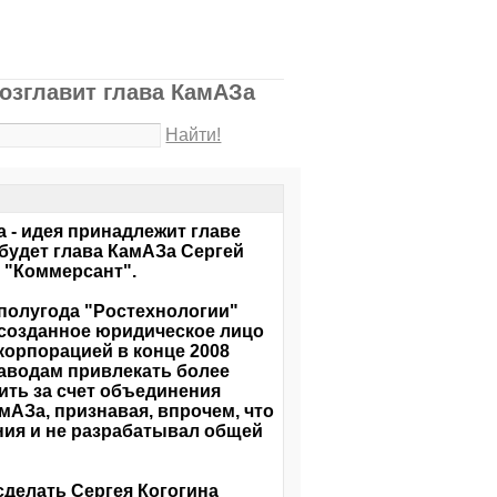
озглавит глава КамАЗа
Найти!
 - идея принадлежит главе
будет глава КамАЗа Сергей
а "Коммерсант".
полугода "Ростехнологии"
созданное юридическое лицо
корпорацией в конце 2008
заводам привлекать более
ить за счет объединения
мАЗа, признавая, впрочем, что
ния и не разрабатывал общей
делать Сергея Когогина