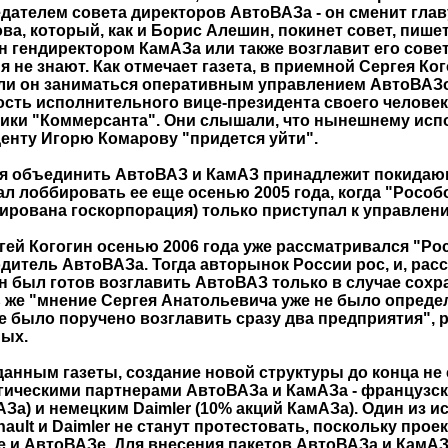
дателем совета директоров АвтоВАЗа - он сменит гла
ва, который, как и Борис Алешин, покинет совет, пишет
н гендиректором КамАЗа или также возглавит его сове
я не знают. Как отмечает газета, в приемной Сергея Ко
ли он заниматься оперативным управлением АвтоВАЗо
сть исполнительного вице-президента своего человека
ики "Коммерсанта". Они слышали, что нынешнему исп
енту Игорю Комарову "придется уйти".
объединить АвтоВАЗ и КамАЗ принадлежит покидающ
ал лоббировать ее еще осенью 2005 года, когда "Рособо
рована госкорпорация) только приступал к управле
 Когогин осенью 2006 года уже рассматривался "Рос
дитель АвтоВАЗа. Тогда авторынок России рос, и, рас
н был готов возглавить АвтоВАЗ только в случае сохр
 же "мнение Сергея Анатольевича уже не было опреде
 было поручено возглавить сразу два предприятия", р
ых.
ным газеты, создание новой структуры до конца не 
гическими партнерами АвтоВАЗа и КамАЗа - французски
За) и немецким Daimler (10% акций КамАЗа). Один из и
nault и Daimler не станут протестовать, поскольку прое
 и АвтоВАЗе. Для внесения пакетов АвтоВАЗа и КамАЗ