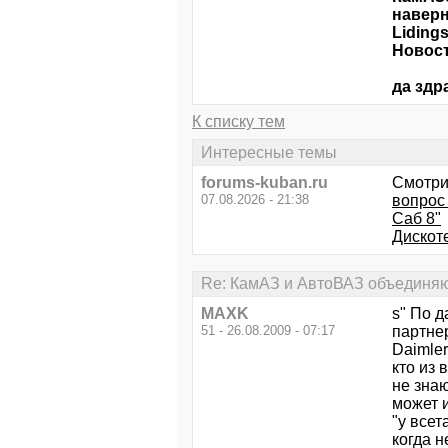
наверн
Liding
Новост
да здр
К списку тем
Интересные темы
forums-kuban.ru
Смотри
07.08.2026 - 21:38
вопрос
Саб 8"
Дискоте
Re: КамАЗ и АвтоВАЗ объединяют
MAXK
s" По д
51 - 26.08.2009 - 07:17
партне
Daimler
кто из в
не знаю
может 
"у всет
когда н