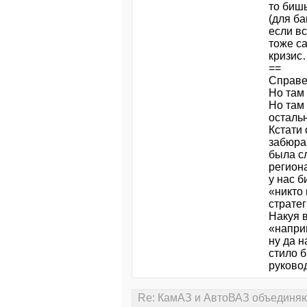
то бишь
(для ба
если вс
тоже са
кризис
==
Справе
Но там
Но там 
остальн
Кстати
забюра
была с
регион
у нас б
«никто
страте
Накуя 
«наприм
ну да н
стило б
руково
Re: КамАЗ и АвтоВАЗ объединяют