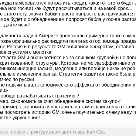
 куда намереваются потратить кредит, какая от этого будет 
нка или гос-ва) как будут рассчитываться и на какой срок…
е этого нету, значит бабки просто напросто растрачиваютс
мое будет и с объединением попросят бабла у гос-ва растра
….дайте исчо!
дливости ради в Америке произошло примерно то же само
 тоже официально распиздили почти всю гос.помощь правда
не Россия и в результате GM объявили банкротом, оставив
ое спустили с молотка!
 отчасти GM и обанкротился из-за слишком крупной и не по
кратизованной структуры. Которая не могла эффективно у
лишком инерциональна, медленно или вообще никак не реа
альные изменения рынка. Стратегия развития также была р
изнес по русски
 не подсчитывал экономического эффекта от объединения 
гии»
вообще разрабатывать стратегию ?
ер, сэкономить за счет объединения систем закупок",
апример сэкономить и поставить на камаз двигатель от кали
ы посмотреть историю GM, очень поучительно к чему ведут 
дстве укрупнения!
ся, новую структуру возглавит глава КамАЗа