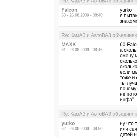
Re: КамАЗ и АвтоВАЗ объединяют
Falcon
yurko
60 - 26.08.2009 - 08:40
я пытаю
знаком
Re: КамАЗ и АвтоВАЗ объединяют
MAXK
60-Falc
61 - 26.08.2009 - 08:46
а сколь
смену 
скольк
скольк
если мы
тоже и 
ты луч
почему
не пот
инфа"
Re: КамАЗ и АвтоВАЗ объединяют
yurko
ну что
62 - 26.08.2009 - 08:50
или свя
детей н