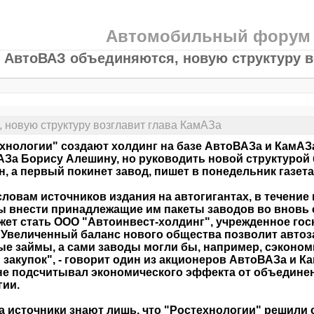
Автомобильный форум
 АвтоВАЗ объединяются, новую структуру в
 новую структуру возглавит глава КамАЗа
хнологии" создают холдинг на базе АвтоВАЗа и КамАЗа
За Борису Алешину, но руководить новой структурой 
н, а первый покинет завод, пишет в понедельник газет
вам источников издания на автогигантах, в течение 
 внести принадлежащие им пакеты заводов во вновь 
жет стать ООО "Автоинвест-холдинг", учрежденное гос
 "Увеличенный баланс нового общества позволит авто
е займы, а сами заводы могли бы, например, сэконом
 закупок", - говорит один из акционеров АвтоВАЗа и Ка
не подсчитывал экономического эффекта от объедине
гии.
сточники знают лишь, что "Ростехнологии" решили с