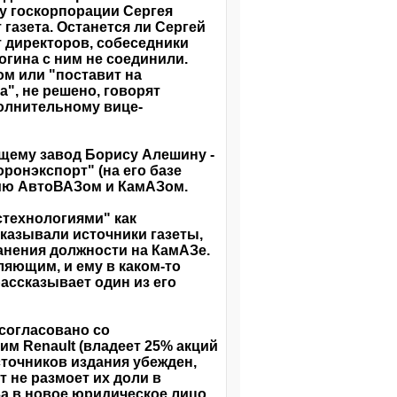
ву госкорпорации Сергея
 газета. Останется ли Сергей
т директоров, собеседники
гогина с ним не соединили.
м или "поставит на
", не решено, говорят
олнительному вице-
ему завод Борису Алешину -
ронэкспорт" (на его базе
нию АвтоВАЗом и КамАЗом.
технологиями" как
сказывали источники газеты,
анения должности на КамАЗе.
ляющим, и ему в каком-то
ассказывает один из его
согласовано со
м Renault (владеет 25% акций
сточников издания убежден,
кт не размоет их доли в
а в новое юридическое лицо