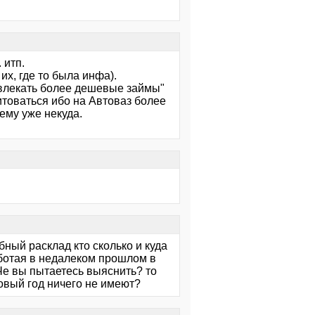
 итп.
х, где то была инфа).
влекать более дешевые займы"
товаться ибо на Автоваз более
ему уже некуда.
ный расклад кто сколько и куда
аботая в недалеком прошлом в
Че вы пытаетесь выяснить? то
овый год ничего не имеют?