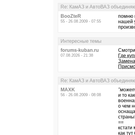
Re: КамАЗ и АвтоВАЗ объединяют
BooZteR
помню к
55 - 26.08.2009 - 07:55
нашей у
произв
Интересные темы
forums-kuban.ru
Смотри
07.08.2026 - 21:38
Где куп
Замена
Присмо
Re: КамАЗ и АвтоВАЗ объединяют
MAXK
"может
56 - 26.08.2009 - 08:08
и то ка
военная
о чем н
оснаща
страны
==
кстати 
как тут 