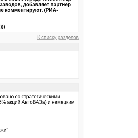
 заводов, добавляет партнер
не комментируют. (РИА-
))
К списку разделов
совано со стратегическими
25% акций АвтоВАЗа) и немецким
ажи"