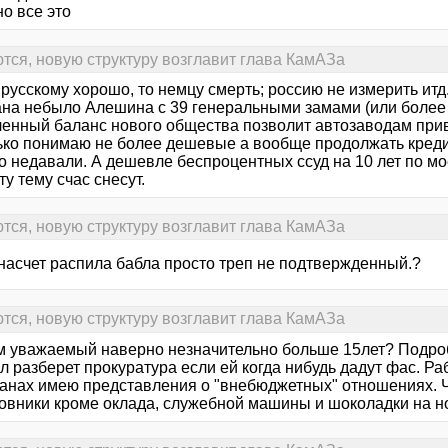
о все это
ся, новую структуру возглавит глава КамАЗа
 русскому хорошо, то немцу смерть; россию не измерить итд.
ана небыло Алешина с 39 генеральными замами (или более и
ченный баланс нового общества позволит автозаводам при
ько понимаю не более дешевые а вообще продолжать креди
о недавали. А дешевле беспроцентных ссуд на 10 лет по мо
ту тему счас снесут.
ся, новую структуру возглавит глава КамАЗа
 насчет распила бабла просто треп не подтвержденный.?
ся, новую структуру возглавит глава КамАЗа
ам уважаемый наверно незначительно больше 15лет? Подроб
л разберет прокуратура если ей когда нибудь дадут фас. Р
рганах имею представления о "внебюджетных" отношениях. 
новники кроме оклада, служебной машины и шоколадки на н