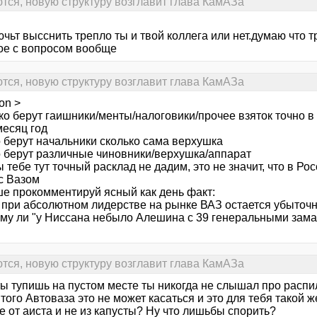
ся, новую структуру возглавит глава КамАЗа
чьт высснить трепло ты и твой коллега или нет.думаю что т
ое с вопросом вообще
ся, новую структуру возглавит глава КамАЗа
on >
ко берут гаишники/менты/налоговики/прочее взяток точно в
месяц год
о берут начальники сколько сама верхушка
о берут различные чиновники/верхушка/аппарат
 тебе тут точный расклад не дадим, это не значит, что в Рос
с Вазом
ше прокомментируй ясный как день факт:
 при абсолютном лидерстве на рынке ВАЗ остается убыточ
ому ли "у Ниссана небыло Алешина с 39 генеральными замам
ся, новую структуру возглавит глава КамАЗа
 ты тупишь на пустом месте ты никогда не слышал про расп
того Автоваза это не может касаться и это для тебя такой же
е от аиста и не из капусты? Ну что лишьбы спорить?