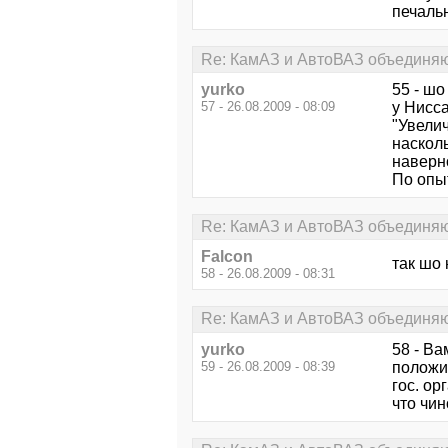
печальн
Re: КамАЗ и АвтоВАЗ объединяют
yurko
55 - шо
57 - 26.08.2009 - 08:09
у Нисс
"Увели
наскол
наверн
По опы
Re: КамАЗ и АвтоВАЗ объединяют
Falcon
так шо
58 - 26.08.2009 - 08:31
Re: КамАЗ и АвтоВАЗ объединяют
yurko
58 - В
59 - 26.08.2009 - 08:39
положи
гос. о
что чи