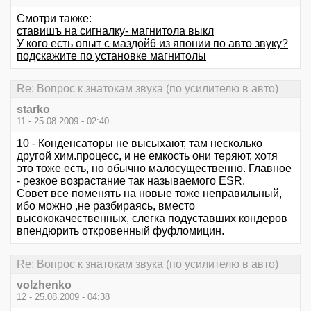
Смотри также:
ставишъ на сигналку- магнитола выкл
У кого есть опыт с маздой6 из японии по авто звуку?
подскажите по установке магнитолы
Re: Вопрос к знатокам звука (по усилителю в авто)
starko
11 - 25.08.2009 - 02:40
10 - Конденсаторы не высыхают, там несколько
другой хим.процесс, и не емкость они теряют, хотя
это тоже есть, но обычно малосущественно. Главное
- резкое возрастание так называемого ESR.
Совет все поменять на новые тоже неправильный,
ибо можно ,не разбираясь, вместо
высококачественных, слегка подуставших кондеров
впендюрить откровенный фуфломицин.
Re: Вопрос к знатокам звука (по усилителю в авто)
volzhenko
12 - 25.08.2009 - 04:38