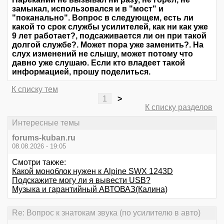
замыкал, использовался и в "мост" и
"поканально". Вопрос в следующем, есть ли
какой то срок службы усилителей, как ни как уже
9 лет работает?, подсаживается ли он при такой
долгой службе?. Может пора уже заменить?. На
слух изменений не слышу, может потому что
давно уже слушаю. Если кто владеет такой
информацией, прошу поделиться.
К списку тем
1
>
К списку разделов
Интересные темы
forums-kuban.ru
08.08.2026 - 19:05
Смотри также:
Какой моноблок нужен к Alpine SWX 1243D
Подскажите могу ли я вывести USB?
Музыка и гарантийный АВТОВАЗ(Калина)
Re: Вопрос к знатокам звука (по усилителю в авто)