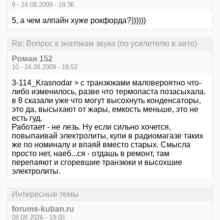
9 - 24.08.2009 - 18:36
5, а чем алпайн хуже рокфорда?))))))
Re: Вопрос к знатокам звука (по усилителю в авто)
Роман 152
10 - 24.08.2009 - 19:52
3-114_Krasnodar > с транзюками маловероятно что-
либо изменилось, разве что термопаста позасыхала.
в 8 сказали уже что могут высохнуть конденсаторы,
это да, высыхают от жары, емкость меньше, это не
есть гуд.
Работает - не лезь. Ну если сильно хочется,
повыпаивай электролиты, купи в радиомагазе таких
же по номиналу и впаяй вместо старых. Смысла
просто нет, наеб...ся - отдашь в ремонт, там
перепаяют и сгоревшие транзюки и высохшие
электролиты.
Интересные темы
forums-kuban.ru
08.08.2026 - 19:05