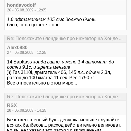
hondavodoff
26 - 05.08.2009 - 12:05
1.6 афтаматнам 105 лыс должно быть.
бльо, эт на цывеге. соре
Re: Подскажите блондинке про инжектор на Хонде ...
Alex0880
27 - 05.08.2009 - 12:25
14.БарКаss
хонда гавно, у меня 1,4 автомат, до
сотни 9.1с, и жрёть меньше
))) Газ 3110i, дрыгатель 406, 145 л.с. объем 2,3л,
разгон до 100 км/ч за 11 сек. Вес 1790 кг.
Все относительно в этом мире...
Re: Подскажите блондинке про инжектор на Хонде ...
RSX
28 - 05.08.2009 - 14:25
Безответственный бух - девушка меньше слушайте
всяких балбесов... расход действительно великоват,
но вы не указали это расход с включенным