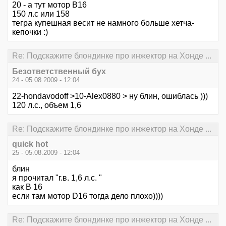
20 - а тут мотор B16
150 л.с или 158
тегра купешная весит не намного больше хетча-
кепочки :)
Re: Подскажите блондинке про инжектор на Хонде ...
Безответственный бух
24 - 05.08.2009 - 12:04
22-hondavodoff >10-Alex0880 > ну блин, ошиблась )))
120 л.с., объем 1,6
Re: Подскажите блондинке про инжектор на Хонде ...
quick hot
25 - 05.08.2009 - 12:04
блин
я прочитал "г.в. 1,6 л.с. "
как B 16
если там мотор D16 тогда дело плохо))))
Re: Подскажите блондинке про инжектор на Хонде ...