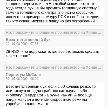
кондиционером или нет.На любой машине такого
года всегда лучше бы промвть топливную систему 1.
замена топливного фильтра, 2 очистка форсунок
инжектора примерно пАкуру РСХ и свой автосервис
так что слюни можете в личку но без оскорблений
Re: Подскажите блондинке про инжектор на Хонде ...
Безответственный бух
29 - 07.08.2009 - 07:53
28-RSX > не подскажите, где все это можно сделать
качественно?
Re: Подскажите блондинке про инжектор на Хонде ...
Перпетум Мобиле
30 - 07.08.2009 - 08:20
Безответственный бух, если с 80 хочешь резко, то
или тапку в пол для сработки кик-дауна, либо
кнопочку Овердрафт на ручке нажми. А вообще
найди мануал и почитай скоростные режимы
уоробуи на данном авто