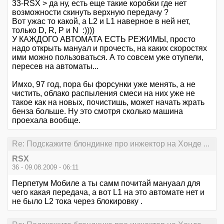
33-RSX > да ну, есть еще такие коробки где нет
возможности скинуть верхную передачу ?
Вот ужас то какой, а L2 и L1 наверное в ней нет,
только D, R, P и N :))))
У КАЖДОГО АВТОМАТА ЕСТЬ РЕЖИМЫ, просто
надо открыть мануал и прочесть, на каких скоростях
ими можно пользоваться. А то совсем уже отупели,
пересев на автоматы...
Имхо, 97 год, пора бы форсунки уже менять, а не
чистить, облако распыления смеси на них уже не
такое как на новых, почистишь, может начать жрать
бенза больше. Ну это смотря сколько машина
проехала вообще.
Re: Подскажите блондинке про инжектор на Хонде ...
RSX
36 - 09.08.2009 - 06:11
Перпетум Мобиле а ты самм почитай мануаал для
чего какая передача, а вот L1 на это автомате нет и
не было L2 тока через блокировку .