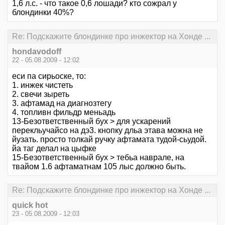
1,6 л.с. - что такое 0,6 лошади? кто сожрал у
блондинки 40%?
Re: Подскажите блондинке про инжектор на Хонде ...
hondavodoff
22 - 05.08.2009 - 12:02
еси па сирьоске, то:
1. инжек чистеть
2. свечи зыреть
3. афтамад на диагнозтегу
4. топливн фильдр меньадь
13-Безответственный бух > для ускарений
перекльучайсо на дэ3. кнопку дльа этава можна не
йузать. просто толкай ручку афтамата тудой-сьудой.
йа таг делал на цыфке
15-Безответственный бух > тебьа наврале, на
твайом 1.6 афтаматнам 105 лыс должно быть.
Re: Подскажите блондинке про инжектор на Хонде ...
quick hot
23 - 05.08.2009 - 12:03