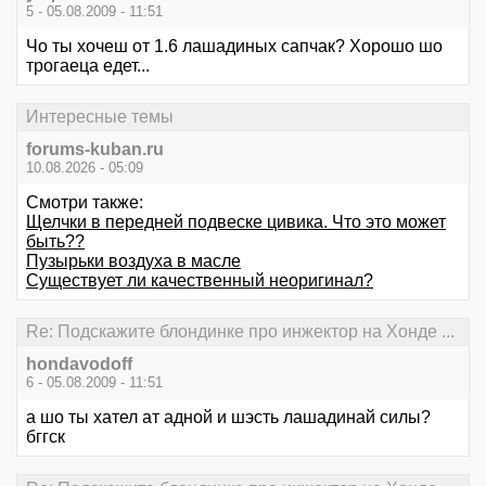
5 - 05.08.2009 - 11:51
Чо ты хочеш от 1.6 лашадиных сапчак? Хорошо шо
трогаеца едет...
Интересные темы
forums-kuban.ru
10.08.2026 - 05:09
Смотри также:
Щелчки в передней подвеске цивика. Что это может
быть??
Пузырьки воздуха в масле
Существует ли качественный неоригинал?
Re: Подскажите блондинке про инжектор на Хонде ...
hondavodoff
6 - 05.08.2009 - 11:51
а шо ты хател ат адной и шэсть лашадинай силы?
бггск