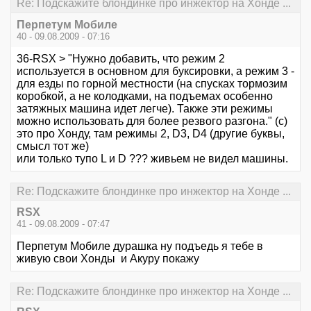
Re: Подскажите блондинке про инжектор на Хонде ...
Перпетум Мобиле
40 - 09.08.2009 - 07:16
36-RSX > "Нужно добавить, что режим 2
используется в основном для буксировки, а режим 3 -
для езды по горной местности (на спусках тормозим
коробкой, а не колодками, на подъемах особенно
затяжных машина идет легче). Также эти режимы
можно использовать для более резвого разгона." (с)
это про Хонду, там режимы 2, D3, D4 (другие буквы,
смысл тот же)
или только тупо L и D ??? живьем не видел машины.
Re: Подскажите блондинке про инжектор на Хонде ...
RSX
41 - 09.08.2009 - 07:47
Перпетум Мобиле дурашка ну подъедь я тебе в
живую свои Хонды и Акуру покажу
Re: Подскажите блондинке про инжектор на Хонде ...