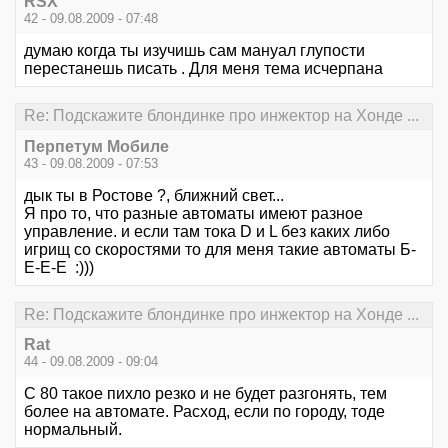
RSX
42 - 09.08.2009 - 07:48
думаю когда ты изучишь сам мануал глупости
перестанешь писать . Для меня тема исчерпана
Re: Подскажите блондинке про инжектор на Хонде ...
Перпетум Мобиле
43 - 09.08.2009 - 07:53
дык ты в Ростове ?, ближний свет...
Я про то, что разные автоматы имеют разное
управление. и если там тока D и L без каких либо
игрищ со скоростями то для меня такие автоматы Б-
Е-Е-Е :)))
Re: Подскажите блондинке про инжектор на Хонде ...
Rat
44 - 09.08.2009 - 09:04
С 80 такое пихло резко и не будет разгонять, тем
более на автомате. Расход, если по городу, тоде
нормальный.