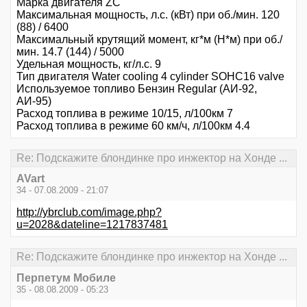
Марка двигателя ZC
Максимальная мощность, л.с. (кВт) при об./мин. 120
(88) / 6400
Максимальный крутящий момент, кг*м (Н*м) при об./
мин. 14.7 (144) / 5000
Удельная мощность, кг/л.с. 9
Тип двигателя Water cooling 4 cylinder SOHC16 valve
Используемое топливо Бензин Regular (АИ-92,
АИ-95)
Расход топлива в режиме 10/15, л/100км 7
Расход топлива в режиме 60 км/ч, л/100км 4.4
Re: Подскажите блондинке про инжектор на Хонде ...
AVart
34 - 07.08.2009 - 21:07
http://ybrclub.com/image.php?
u=2028&dateline=1217837481
Re: Подскажите блондинке про инжектор на Хонде ...
Перпетум Мобиле
35 - 08.08.2009 - 05:23