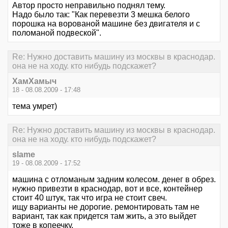
Автор просто неправильно поднял тему.
Надо было так: "Как перевезти 3 мешка белого
порошка на ворованой машине без двигателя и с
поломаной подвеской".
Re: Нужно доставить машину из москвы в краснодар.
она не на ходу. кто нибудь подскажет?
ХамХамыч
18 - 08.08.2009 - 17:48
тема умрет)
Re: Нужно доставить машину из москвы в краснодар.
она не на ходу. кто нибудь подскажет?
slame
19 - 08.08.2009 - 17:52
машина с отломаным задним колесом. денег в обрез.
нужно привезти в краснодар, вот и все, контейнер
стоит 40 штук, так что игра не стоит свеч.
ищу варианты не дорогие. ремонтировать там не
вариант, так как придется там жить, а это выйдет
тоже в копеечку.