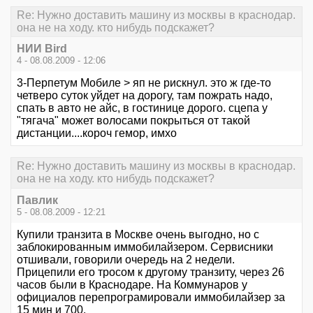
Re: Нужно доставить машину из москвы в краснодар.
она не на ходу. кто нибудь подскажет?
НИИ Bird
4 - 08.08.2009 - 12:06
3-Перпетум Мобиле > яп не рискнул. это ж где-то
четверо суток уйдет на дорогу, там пожрать надо,
спать в авто не айс, в гостинице дорого. сцепа у
"тягача" может волосами покрыться от такой
дистанции....короч гемор, имхо
Re: Нужно доставить машину из москвы в краснодар.
она не на ходу. кто нибудь подскажет?
Павлик
5 - 08.08.2009 - 12:21
Купили транзита в Москве очень выгодно, но с
заблокированным иммобилайзером. Сервисники
отшивали, говорили очередь на 2 недели.
Прицепили его тросом к другому транзиту, через 26
часов были в Краснодаре. На Коммунаров у
официалов перепрограмировали иммобилайзер за
15 мин и 700.