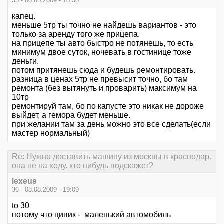
35 - 08.08.2009 - 18:58
капец.
меньше 5тр ты точно не найдешь вариантов - это
только за аренду того же прицепа.
на прицепе ты авто быстро не потянешь, то есть
минимум двое суток, ночевать в гостинице тоже
деньги.
потом притянешь сюда и будешь ремонтировать.
разница в ценах 5тр не превысит точно, бо там
ремонта (без вытянуть и проварить) максимум на
10тр
ремонтируй там, бо по капусте это никак не дороже
выйдет, а гемора будет меньше.
при желании там за день можно это все сделать(если
мастер нормальный)
Re: Нужно доставить машину из москвы в краснодар.
она не на ходу. кто нибудь подскажет?
lexeus
36 - 08.08.2009 - 19:09
to 30
потому что цивик - маленький автомобиль