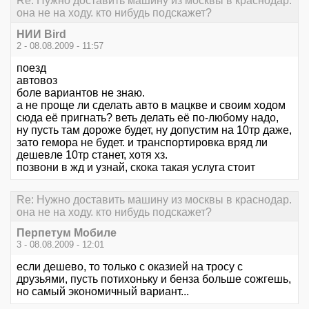
Re: Нужно доставить машину из москвы в краснодар.
она не на ходу. кто нибудь подскажет?
НИИ Bird
2 - 08.08.2009 - 11:57
поезд
автовоз
боле вариантов не знаю.
а не проще ли сделать авто в мацкве и своим ходом
сюда её пригнать? веть делать её по-любому надо,
ну пусть там дороже будет, ну допустим на 10тр даже,
зато гемора не будет. и транспортировка вряд ли
дешевле 10тр станет, хотя хз.
позвони в жд и узнай, скока такая услуга стоит
Re: Нужно доставить машину из москвы в краснодар.
она не на ходу. кто нибудь подскажет?
Перпетум Мобиле
3 - 08.08.2009 - 12:01
если дешево, то только с оказией на тросу с
друзьями, пусть потихоньку и бенза больше сожгешь,
но самый экономичный вариант...