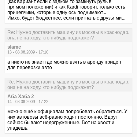
(как вариант если с задком то замкнуть руль в
прямом положении) и как Kardi говорит, только есть
прицепчики, которые одну ось поднимают...
Имхо, будет бюджетнее, если пригнать с друзьями...
Re: Нужно доставить машину из москвы в краснодар.
она не на ходу. кто нибудь подскажет?
slame
13 - 08.08.2009 - 17:10
а никто не знает где можно взять в аренду прицеп
для перевозки авто
Re: Нужно доставить машину из москвы в краснодар.
она не на ходу. кто нибудь подскажет?
Аба Хаба 2
14 - 08.08.2009 - 17:22
можно ещё к официалам попробовать обратиться. У
них автовозы всё-равно ходят постоянно. Вдруг
сейчас бывают недогруженные. Вот на хвост и
упадешь.