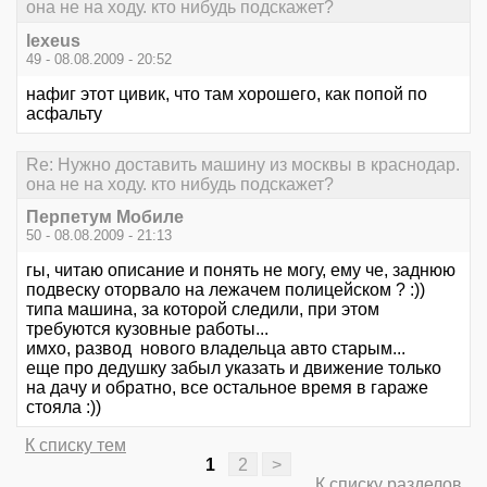
она не на ходу. кто нибудь подскажет?
lexeus
49 - 08.08.2009 - 20:52
нафиг этот цивик, что там хорошего, как попой по
асфальту
Re: Нужно доставить машину из москвы в краснодар.
она не на ходу. кто нибудь подскажет?
Перпетум Мобиле
50 - 08.08.2009 - 21:13
гы, читаю описание и понять не могу, ему че, заднюю
подвеску оторвало на лежачем полицейском ? :))
типа машина, за которой следили, при этом
требуются кузовные работы...
имхо, развод нового владельца авто старым...
еще про дедушку забыл указать и движение только
на дачу и обратно, все остальное время в гараже
стояла :))
К списку тем
1
2
>
К списку разделов