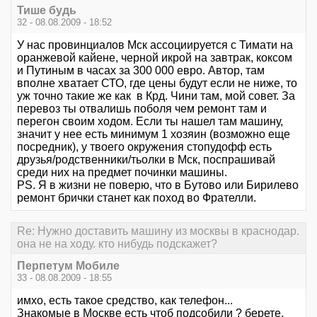
Тише будь
32 - 08.08.2009 - 18:52
У нас провинциалов Мск ассоциируется с Тимати на
оранжевой кайене, черной икрой на завтрак, коксом
и Путиным в часах за 300 000 евро. Автор, там
вполне хватает СТО, где цены будут если не ниже, то
уж точно такие же как в Крд. Чини там, мой совет. За
перевоз ты отвалишь поболя чем ремонт там и
перегон своим ходом. Если ты нашел там машину,
значит у нее есть минимум 1 хозяин (возможно еще
посредник), у твоего окружения стопудофф есть
друзья/родственники/тьолки в Мск, поспрашивай
среди них на предмет починки машины.
PS. Я в жизни не поверю, что в Бутово или Бирилево
ремонт брички станет как поход во Фрателли.
Re: Нужно доставить машину из москвы в краснодар.
она не на ходу. кто нибудь подскажет?
Перпетум Мобиле
33 - 08.08.2009 - 18:55
имхо, есть такое средство, как телефон...
Знакомые в Москве есть чтоб подсобили ? берете,