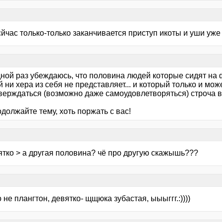
сйчас только-только заканчивается приступ икоты и уши уже
дной раз убеждаюсь, что половина людей которые сидят на 
 ни хера из себя не представляет... и который только и мож
верждаться (возможно даже самоудовлетворяться) строча в
одолжайте тему, хоть поржать с вас!
ятко > а другая половина? чё про другую скажышь???
 не плангтон, девятко- щщюка зубастая, ыыыггг.:))))