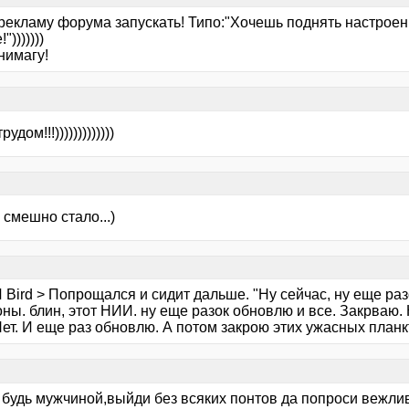
рекламу форума запускать! Типо:"Хочешь поднять настроен
)))))))
нимагу!
рудом!!!)))))))))))))
смешно стало...)
Bird > Попрощался и сидит дальше. "Ну сейчас, ну еще разо
ны. блин, этот НИИ. ну еще разок обновлю и все. Закрваю. 
Нет. И еще раз обновлю. А потом закрою этих ужасных планк
 будь мужчиной,выйди без всяких понтов да попроси вежлив