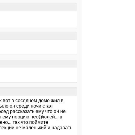
ак вот в соседнем доме жил в
рыло он среди ночи стал
сед рассказать ему что он не
дал ему порцию пес@юлей... в
но... так что поймите
мплекции не маленький и надавать