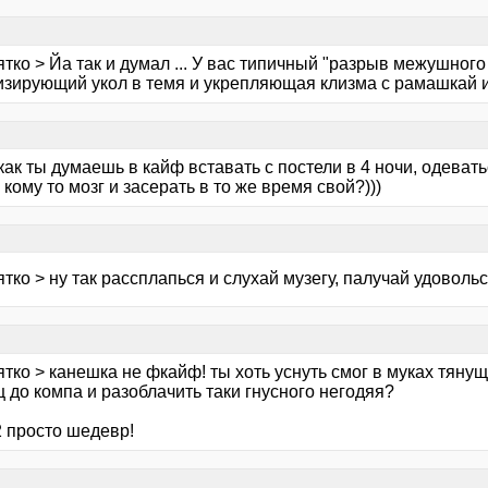
тко > Йа так и думал ... У вас типичный "разрыв межушного 
изирующий укол в темя и укрепляющая клизма с рамашкай и 
как ты думаешь в кайф вставать с постели в 4 ночи, одевать
 кому то мозг и засерать в то же время свой?)))
тко > ну так рассплапься и слухай музегу, палучай удовольст
тко > канешка не фкайф! ты хоть уснуть смог в муках тяну
 до компа и разоблачить таки гнусного негодяя?
2 просто шедевр!