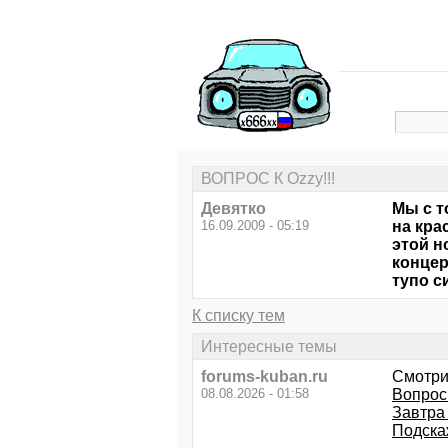
ВОПРОС К Ozzy!!!
Девятко
Мы с т
16.09.2009 - 05:19
на кра
этой н
концер
тупо с
К списку тем
Интересные темы
forums-kuban.ru
Смотри
08.08.2026 - 01:58
Вопрос 
Завтра 
Подска