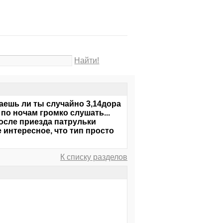
Найти!
наешь ли ты случайно 3,14дора
по ночам громко слушать...
осле приезда патрульки
е интересное, что тип просто
К списку разделов