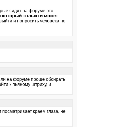
орые сидят на форуме это
 и
который только и может
ы выйти и попросить человека не
 Или на форуме проше обсирать
ойти к пьяному штриху, и
 посматривает краем глаза, не