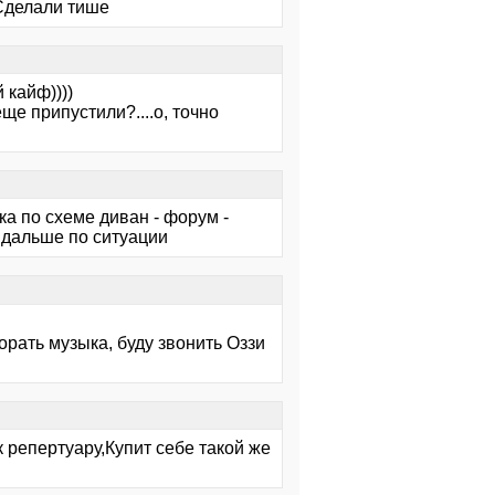
 Сделали тише
 кайф))))
ще припустили?....о, точно
ка по схеме диван - форум -
- дальше по ситуации
орать музыка, буду звонить Оззи
к репертуару,Купит себе такой же