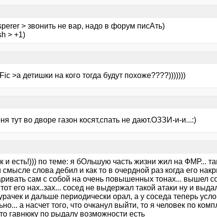
perer > звонить не вар, надо в форум писАть)
sh > +1)
Fic >а детишки на кого тогда будут похоже????)))))))
ня тут во дворе газон косят,спать не дают.ОЗЗИ-и-и...:)
к и есть!))) по теме: я бОльшую часть жизни жил на ФМР... т
смысле слова дебил и как то в очердной раз когда его нак
ривать сам с собой на очень повышенных тонах... вышел со
 тот его нах..зах... сосед не выдержал такой атаки ну и вы
урачек и дальше периодически орал, а у соседа теперь услов
но... а насчет того, что очканул выйти, то я человек по ко
 то гавнюку по рыдалу возможности есть