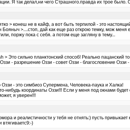
ации. Я так делал,ни чего Страшного.правда их трое было.
тко > конеш не в кайф, а вот быть терпилой - это настоящий
 Бояныч >....стоп, дай как еще раз открою темку, мож меня е
или, поржу пока с себя. а потом еще загляну в тему...
sh > Это сильно планктонский способ! Реально пацанский то
 Оззи - разрешение Оззи - совет Оззи - благословение Оззи 
 Оззи - это симбиоз Супермена, Человека-паука и Халка!
то-нибудь координаты Оззи!!! Если у меня под окнами будет 
может, я уверен!!!
юмора и реалистичности у тебя не отнять:) пусть привыкает 
 втягиваетс9:-)