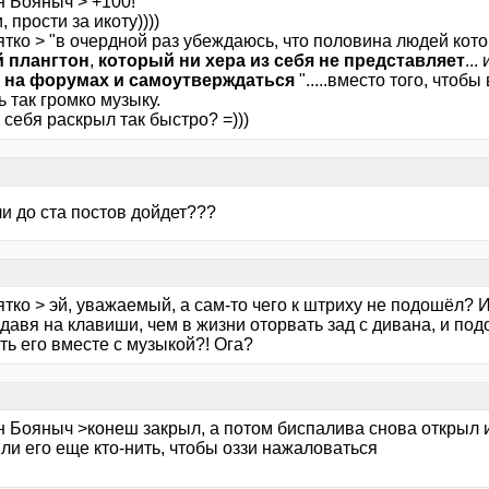
н Бояныч > +100!
, прости за икоту))))
ятко > "в очердной раз убеждаюсь, что половина людей кот
 плангтон
,
который ни хера из себя не представляет
...
 на форумах и самоутверждаться
".....вместо того, чтоб
 так громко музыку.
себя раскрыл так быстро? =)))
и до ста постов дойдет???
ятко > эй, уважаемый, а сам-то чего к штриху не подошёл?
давя на клавиши, чем в жизни оторвать зад с дивана, и под
ь его вместе с музыкой?! Ога?
н Бояныч >конеш закрыл, а потом биспалива снова открыл и
ли его еще кто-нить, чтобы оззи нажаловаться