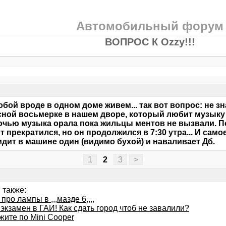
Автомобильный форум
ВОПРОС К Ozzy!!!
обой вроде в одном доме живем... так вот вопрос: не з
сной восьмерке в нашем дворе, который любит музыку 
очью музыка орала пока жильцы ментов не вызвали. П
т прекратился, но он продолжился в 7:30 утра... И само
идит в машине один (видимо бухой) и наваливает Дб.
1
2
3
>
 также:
про лампы в ,,,мазде 6,,,,
экзамен в ГАИ! Как сдать город чтоб не завалили?
жите по Mini Сooper