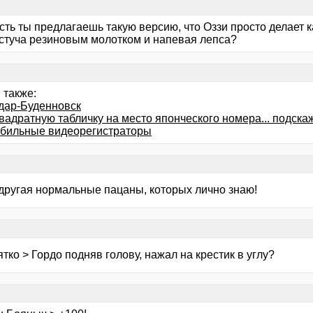
есть ты предлагаешь такую версию, что Оззи просто делает
 стуча резиновым молотком и напевая лепса?
 также:
дар-Буденновск
вадратную табличку на место японческого номера... подска
бильные видеорегистраторы
 другая нормальные пацаны, которых лично знаю!
тко > Гордо подняв голову, нажал на крестик в углу?