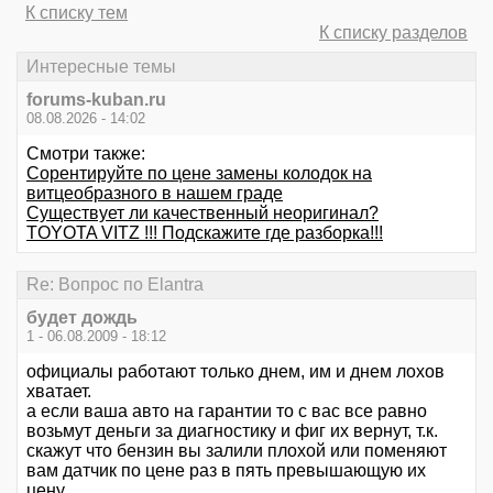
К списку тем
К списку разделов
Интересные темы
forums-kuban.ru
08.08.2026 - 14:02
Смотри также:
Сорентируйте по цене замены колодок на
витцеобразного в нашем граде
Существует ли качественный неоригинал?
TOYOTA VITZ !!! Подскажите где разборка!!!
Re: Вопрос по Elantra
будет дождь
1 - 06.08.2009 - 18:12
официалы работают только днем, им и днем лохов
хватает.
а если ваша авто на гарантии то с вас все равно
возьмут деньги за диагностику и фиг их вернут, т.к.
скажут что бензин вы залили плохой или поменяют
вам датчик по цене раз в пять превышающую их
цену.