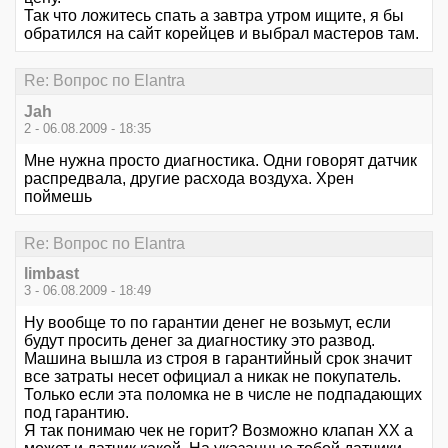
Так что ложитесь спать а завтра утром ищите, я бы
обратился на сайт корейцев и выбрал мастеров там.
Re: Вопрос по Elantra
Jah
2 - 06.08.2009 - 18:35
Мне нужна просто диагностика. Одни говорят датчик
распредвала, другие расхода воздуха. Хрен
поймешь
Re: Вопрос по Elantra
limbast
3 - 06.08.2009 - 18:49
Ну вообще то по гарантии денег не возьмут, если
будут просить денег за диагностику это развод.
Машина вышла из строя в гарантийный срок значит
все затраты несет официал а никак не покупатель.
Только если эта поломка не в числе не подпадающих
под гарантию.
Я так понимаю чек не горит? Возможно клапан ХХ а