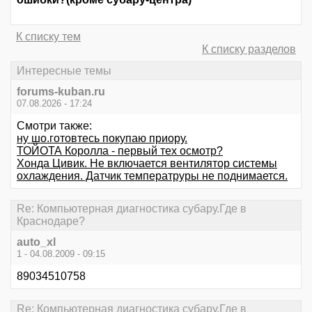
К списку тем
К списку разделов
Интересные темы
forums-kuban.ru
07.08.2026 - 17:24
Смотри также:
ну шо.готовтесь покупаю приору.
ТОЙОТА Королла - первый тех осмотр?
Хонда Цивик. Не включается вентилятор системы
охлаждения. Датчик температруры не поднимается.
Re: Компьютерная диагностика субару.Где в
Краснодаре?
auto_xl
1 - 04.08.2009 - 09:15
89034510758
Re: Компьютерная диагностика субару.Где в