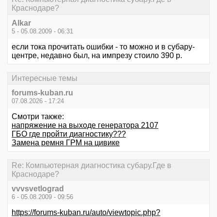
Краснодаре?
Alkar
5 - 05.08.2009 - 06:31
если тока прочитать ошибки - то можно и в субару-
центре, недавно был, на импрезу стоило 390 р.
Интересные темы
forums-kuban.ru
07.08.2026 - 17:24
Смотри также:
напряжение на выходе генератора 2107
ГБО где пройти диагностику???
Замена ремня ГРМ на цивике
Re: Компьютерная диагностика субару.Где в
Краснодаре?
vvvsvetlograd
6 - 05.08.2009 - 09:56
https://forums-kuban.ru/auto/viewtopic.php?