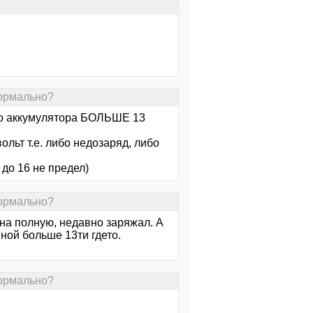
нормально?
го аккумулятора БОЛЬШЕ 13
льт т.е. либо недозаряд, либо
 до 16 не предел)
нормально?
 на полную, недавно заряжал. А
нной больше 13ти гдето.
нормально?