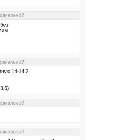
нормально?
 без
трим
нормально?
дную 14-14,2
3,6)
нормально?
нормально?