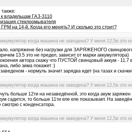
 также:
 к владельцам ГАЗ-3110
изация стеклоомывателя
ГРМ на 14-й. Когда его менять? И сколько это стоит?
аккумулятор когда машина не заведена? У меня 12,5в это 
 мало. напряжене без нагрузки для ЗАРЯЖЕНОГО свинцово
причем 13.5 это не предел, зависит от марки аккумулятора)
окоения автора скажу что ПУСТОЙ свинцовый аккум - 11.7 во
ана, либо зима покажет :)
 заведеном - нормуль значит зарядка идет (на тазах и скачки
аккумулятор когда машина не заведена? У меня 12,5в это 
чуть больше 12ти на незаведённой, это когда акум заряжен
кум садится, то больше 11ти еле еле показывает. На заведё
 смотрю с конденсатора.
аккумулятор когда машина не заведена? У меня 12,5в это 