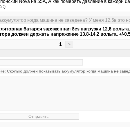
японский Nova на 55А, А как померять давление в каждой б
 :)
аккумулятор когда машина не заведена? У меня 12,5в это 
ляторная батарея заряженная без нагрузки 12,6 вольта
тора должен держать напряжение 13,8-14,2 вольта. +/-0,
1
>