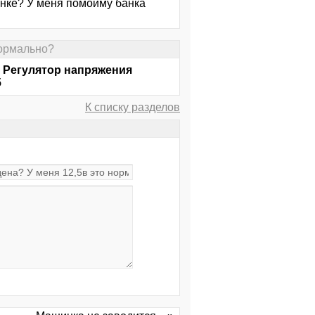
анке? У меня помойму банка
нормально?
. Регулятор напряжения
5
К списку разделов