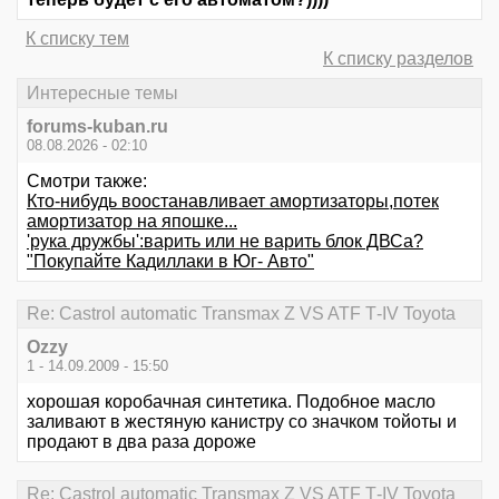
К списку тем
К списку разделов
Интересные темы
forums-kuban.ru
08.08.2026 - 02:10
Смотри также:
Кто-нибудь воостанавливает амортизаторы,потек
амортизатор на япошке...
'рука дружбы':варить или не варить блок ДВСа?
"Покупайте Кадиллаки в Юг- Авто"
Re: Castrol automatic Transmax Z VS ATF Т-IV Toyota
Ozzy
1 - 14.09.2009 - 15:50
хорошая коробачная синтетика. Подобное масло
заливают в жестяную канистру со значком тойоты и
продают в два раза дороже
Re: Castrol automatic Transmax Z VS ATF Т-IV Toyota