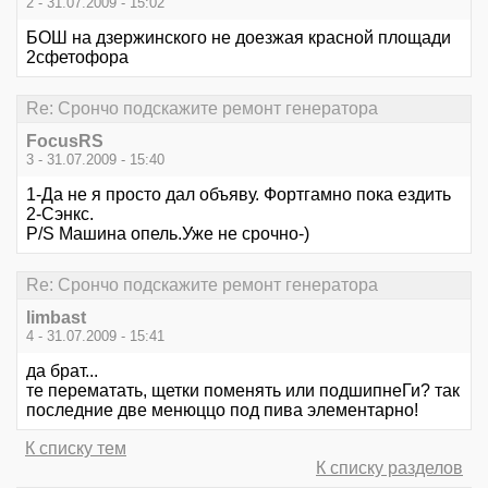
2 - 31.07.2009 - 15:02
БОШ на дзержинского не доезжая красной площади
2сфетофора
Re: Срончо подскажите ремонт генератора
FocusRS
3 - 31.07.2009 - 15:40
1-Да не я просто дал объяву. Фортгамно пока ездить
2-Сэнкс.
P/S Машина опель.Уже не срочно-)
Re: Срончо подскажите ремонт генератора
limbast
4 - 31.07.2009 - 15:41
да брат...
те перематать, щетки поменять или подшипнеГи? так
последние две менюццо под пива элементарно!
К списку тем
К списку разделов