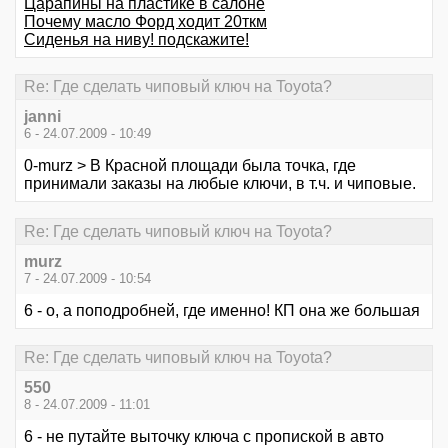
Царапины на пластике в салоне
Почему масло Форд ходит 20ткм
Сиденья на ниву! подскажите!
Re: Где сделать чиповый ключ на Toyota?
janni
6 - 24.07.2009 - 10:49
0-murz > В Красной площади была точка, где
принимали заказы на любые ключи, в т.ч. и чиповые.
Re: Где сделать чиповый ключ на Toyota?
murz
7 - 24.07.2009 - 10:54
6 - о, а поподробней, где именно! КП она же большая
Re: Где сделать чиповый ключ на Toyota?
550
8 - 24.07.2009 - 11:01
6 - не путайте выточку ключа с пропиской в авто