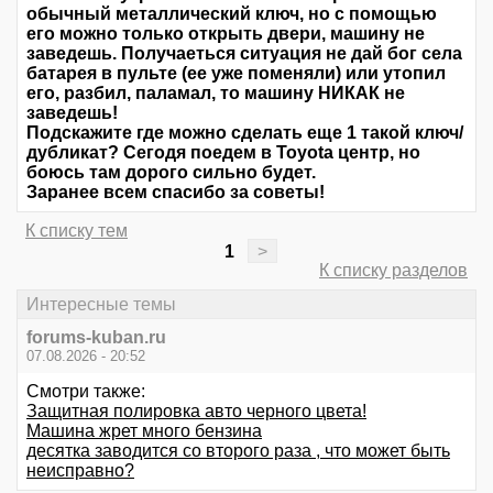
обычный металлический ключ, но с помощью
его можно только открыть двери, машину не
заведешь. Получаеться ситуация не дай бог села
батарея в пульте (ее уже поменяли) или утопил
его, разбил, паламал, то машину НИКАК не
заведешь!
Подскажите где можно сделать еще 1 такой ключ/
дубликат? Сегодя поедем в Toyota центр, но
боюсь там дорого сильно будет.
Заранее всем спасибо за советы!
К списку тем
1
>
К списку разделов
Интересные темы
forums-kuban.ru
07.08.2026 - 20:52
Смотри также:
Защитная полировка авто черного цвета!
Машина жрет много бензина
десятка заводится со второго раза , что может быть
неисправно?