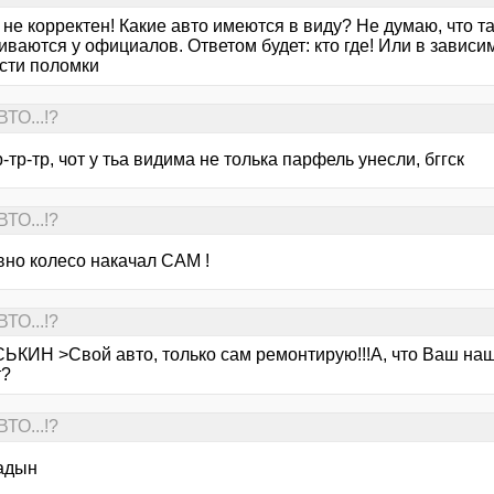
не корректен! Какие авто имеются в виду? Не думаю, что т
ваются у официалов. Ответом будет: кто где! Или в зависи
сти поломки
ТО...!?
-тр-тр, чот у тьа видима не толька парфель унесли, бггск
ТО...!?
вно колесо накачал САМ !
ТО...!?
ЬКИН >Свой авто, только сам ремонтирую!!!А, что Ваш наш
т?
ТО...!?
адын