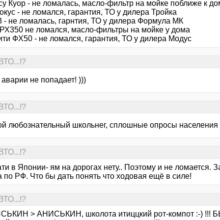
у Куор - не ломалась, масло-фильтр на мойке поближе к до
кус - не ломался, гарантия, ТО у дилера Тройка
 - не ломалась, гарнтия, ТО у дилера Формула МК
 РХ350 не ломался, масло-фильтры на мойке у дома
ти ФХ50 - не ломался, гарантия, ТО у дилера Модус
ТО...!?
в аварии не попадает! )))
ТО...!?
кой любознательный школьнег, сплошные опросы населения 
ТО...!?
ати в Японии- ям на дорогах нету.. Поэтому и не ломается. 
 по РФ. Что бы дать понять что ходовая ещё в силе!
ТО...!?
СЬКИН > АНИСЬКИН, школота итиццкий рот-компот :-) !!! Б