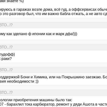
сами знаете %)
ируюсь в гаражах возле дома, всё гуд, а оффсервисах обыч
о это разговор был, что им важно бабла отжать, а не авто с
ТО...!?
ому как зделано ф ипонии как и марк дфа!)))
ТО...!?
0пудофф)
к раки?
ТО...!?
поддержкой Бони и Химика, или на Покрышкино заезжаю. Бол
вия необходимости :))
ТО...!?
нологии приобретения машины было так:
7 - барахлил тока карбюратор, ремонт у дяди Ашота в част