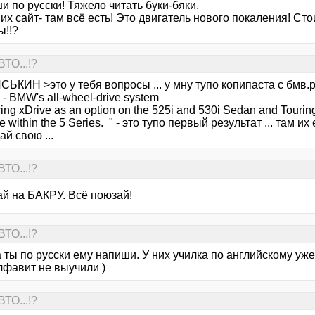
и по русски! Тяжело читать буки-бяки.
их сайт- там всё есть! Это двигатель нового покаления! Сто
ы!!?
ТО...!?
ЬКИН >это у тебя вопросы ... у мну тупо копипаста с бмв.
e - BMW's all-wheel-drive system
cing xDrive as an option on the 525i and 530i Sedan and Tourin
ce within the 5 Series. " - это тупо первый результат ... там их
дай свою ...
ТО...!?
ай на БАКРУ. Всё поюзай!
ТО...!?
 ты по русски ему напиши. У них училка по английскому уже
лфавит не выучили )
ТО...!?