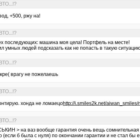
ТО...!?
вод, +500, ржу на!
ТО...!?
ех последующих: машина моя цела! Портфель на месте!
л умных людей подсказать как не попасть в такую ситуацию,
ТО...!?
акре( врагу не пожелаешь
ТО...!?
онтирую. хонда не ломаецо
http://i.smiles2k.net/aiwan_smiles/
ТО...!?
ЬКИН > на ваз вообще гарантия очень вещь сомнительная 
о (если б была с нуля) по окончании гарантии и не стал бы 