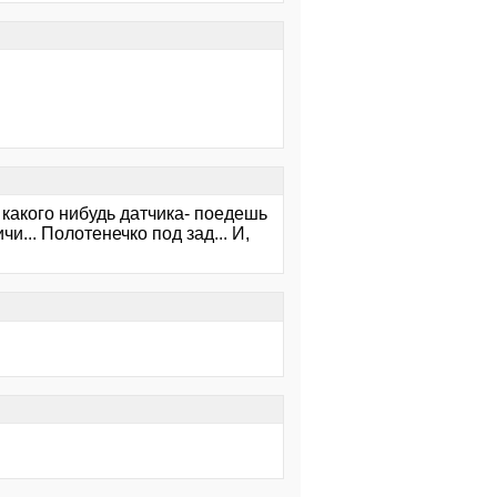
е какого нибудь датчика- поедешь
и... Полотенечко под зад... И,