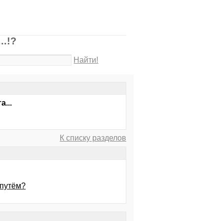
..!?
Найти!
...
К списку разделов
 путём?