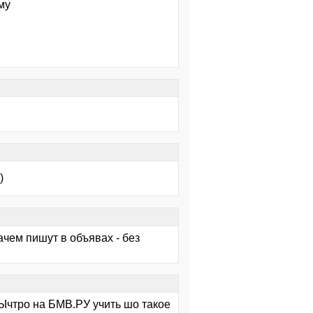
му
)
Зачем пишут в объявах - без
Ычтро на БМВ.РУ учить шо такое