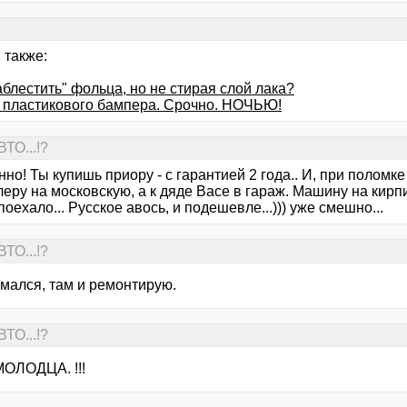
 также:
блестить" фольца, но не стирая слой лака?
 пластикового бампера. Срочно. НОЧЬЮ!
ТО...!?
нно! Ты купишь приору - с гарантией 2 года.. И, при поломк
леру на московскую, а к дяде Васе в гараж. Машину на кирпич
оехало... Русское авось, и подешевле...))) уже смешно...
ТО...!?
омался, там и ремонтирую.
ТО...!?
МОЛОДЦА. !!!