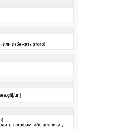
 или избежать этого!
nea.gif
[/url]
))
ездить к оффам, ибо ценники у