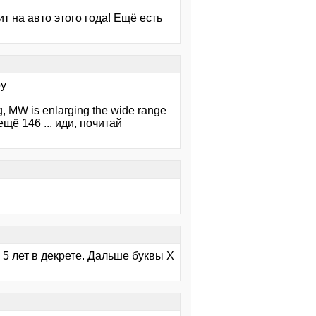
ит на авто этого года! Ещё есть
ру
g, MW is enlarging the wide range
 ещё 146 ... иди, почитай
 5 лет в декрете. Дальше буквы Х