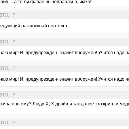
йв ... а то ты фапаешь непраальна, имхо!!!
ТО...!?
следующий раз покупай вертолет
ТО...!?
наю мир! И, предупрежден- значит вооружен! Учится надо н
ТО...!?
наю мир! И, предупрежден- значит вооружен! Учится надо н
ТО...!?
хира оно ему? Люди Х, Х драйв и так далее это круто и модн
ТО...!?