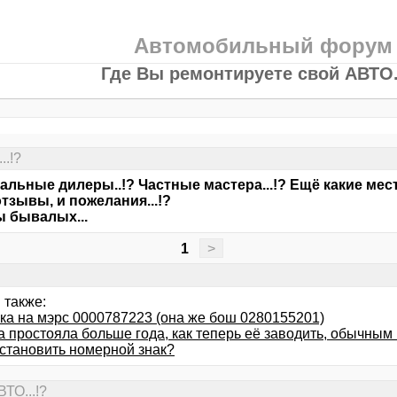
Автомобильный форум
Где Вы ремонтируете свой АВТО.
..!?
льные дилеры..!? Частные мастера...!? Ещё какие места
тзывы, и пожелания...!?
 бывалых...
1
>
 также:
ка на мэрс 0000787223 (она же бош 0280155201)
 простояла больше года, как теперь её заводить, обычным
сстановить номерной знак?
ТО...!?