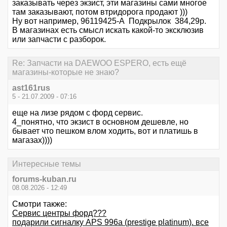
заказывать через экзист, эти магазины сами многое
там заказывают, потом втридорога продают )))
Ну вот например, 96119425-A Подкрылок 384,29р.
В магазинах есть смысл искать какой-то эксклюзив
или запчасти с разборок.
Re: Запчасти на DAEWOO ESPERO, есть ещё
магазины-которые не знаю?
ast161rus
5 - 21.07.2009 - 07:16
еще на лизе рядом с форд сервис.
4_понятно, что экзист в основном дешевле, но
бывает что пешком влом ходить, вот и платишь в
магазах))))
Интересные темы
forums-kuban.ru
08.08.2026 - 12:49
Смотри также:
Сервис центры форд???
подарили сигналку APS 996a (prestige platinum). все