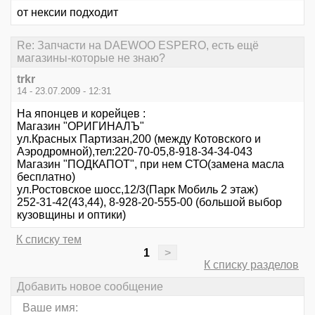
от нексии подходит
Re: Запчасти на DAEWOO ESPERO, есть ещё
магазины-которые не знаю?
trkr
14 - 23.07.2009 - 12:31
На японцев и корейцев :
Магазин "ОРИГИНАЛЪ"
ул.Красных Партизан,200 (между Котовского и
Аэродромной),тел:220-70-05,8-918-34-34-043
Магазин "ПОДКАПОТ", при нем СТО(замена масла
бесплатно)
ул.Ростовское шосс,12/3(Парк Мобиль 2 этаж)
252-31-42(43,44), 8-928-20-555-00 (большой выбор
кузовщины и оптики)
К списку тем
1
>
К списку разделов
Добавить новое сообщение
Ваше имя: