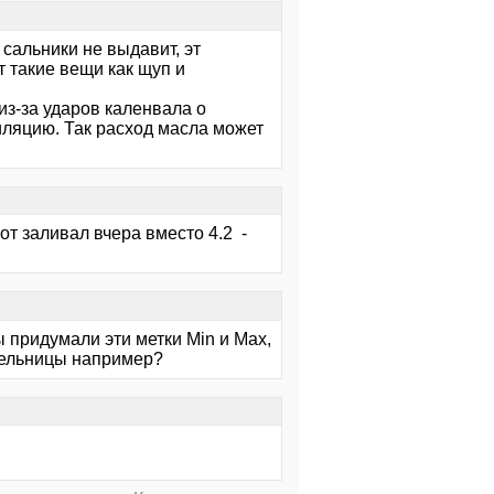
сальники не выдавит, эт
т такие вещи как щуп и
из-за ударов каленвала о
иляцию. Так расход масла может
от заливал вчера вместо 4.2 -
ы придумали эти метки Min и Max,
апельницы например?