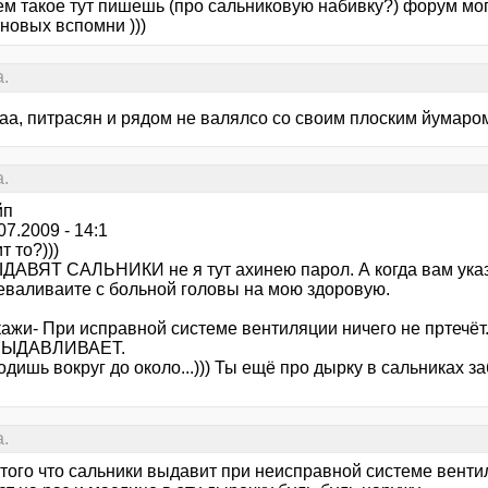
ем такое тут пишешь (про сальниковую набивку?) форум могу
новых вспомни )))
.
аа, питрасян и рядом не валялсо со своим плоским йумаром,
.
йп
.07.2009 - 14:1
т то?)))
ДАВЯТ САЛЬНИКИ не я тут ахинею парол. А когда вам ука
еваливаите с больной головы на мою здоровую.
скажи- При исправной системе вентиляции ничего не прте
ЫДАВЛИВАЕТ.
одишь вокруг до около...))) Ты ещё про дырку в сальниках з
.
того что сальники выдавит при неисправной системе венти