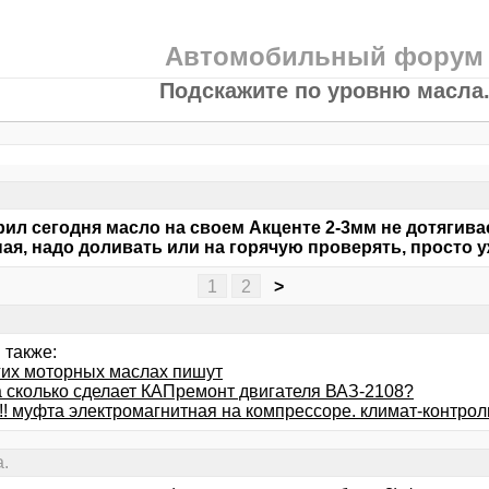
Автомобильный форум
Подскажите по уровню масла
ил сегодня масло на своем Акценте 2-3мм не дотягива
ая, надо доливать или на горячую проверять, просто у
1
2
>
 также:
гих моторных маслах пишут
за сколько сделает КАПремонт двигателя ВАЗ-2108?
!! муфта электромагнитная на компрессоре. климат-контрол
.