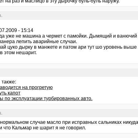
т на раз и маслицо в эту дырочку буль-буль наружу.
.
.07.2009 - 15:14
гда уже не машина а чермет с памойки. Дымящий и ванючий 
манера лепить аварийные случаи.
лай цуко дырку в манжете и патом ари тут шо уровень выше
в этом нешарит.
 также:
заводится на прогретую
уть капот
ы по эксплуатации турбированных авто.
.
в нормальном случае масло при исправных сальниках никуд
 что Кальмар не шарит я не говорил.