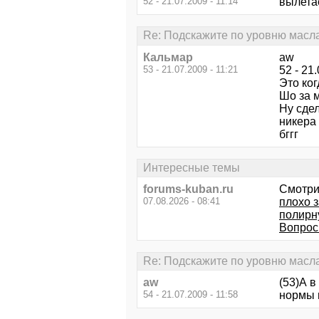
52 - 21.07.2009 - 11:14
вылетае
Re: Подскажите по уровню масла
Кальмар
aw
53 - 21.07.2009 - 11:21
52 - 21
Это ко
Шо за 
Ну сде
никера 
бггг
Интересные темы
forums-kuban.ru
Смотри
07.08.2026 - 08:41
плохо 
полирн
Вопрос
Re: Подскажите по уровню масла
aw
(53)А 
54 - 21.07.2009 - 11:58
нормы и