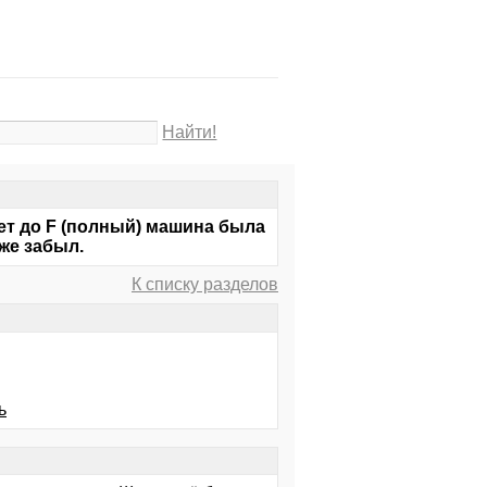
.
Найти!
ет до F (полный) машина была
же забыл.
К списку разделов
ь