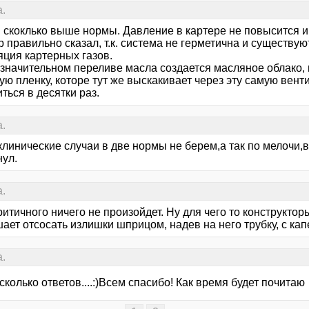
.
 скоклько выше нормы. Давление в картере не повысится и 
 правильно сказал, т.к. система не герметична и существую
яция картерных газов.
 значительном переливе масла создается масляное облако, 
ю пленку, которе тут же выскакивает через эту самую вент
ться в десятки раз.
.
клинические случаи в две нормы не берем,а так по мелочи,в
нул.
.
ритичного ничего не произойдет. Ну для чего то конструктор
шает отсосать излишки шприцом, надев на него трубку, с к
.
 сколько ответов....:)Всем спасибо! Как время будет почитаю