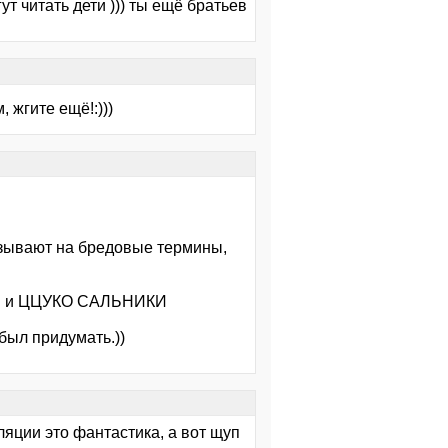
т читать дети ))) ты ещё братьев
 жгите ещё!:)))
зывают на бредовые термины,
чёт. и ЦЦУКО САЛЬНИКИ
абыл придумать.))
ляции это фантастика, а вот щуп