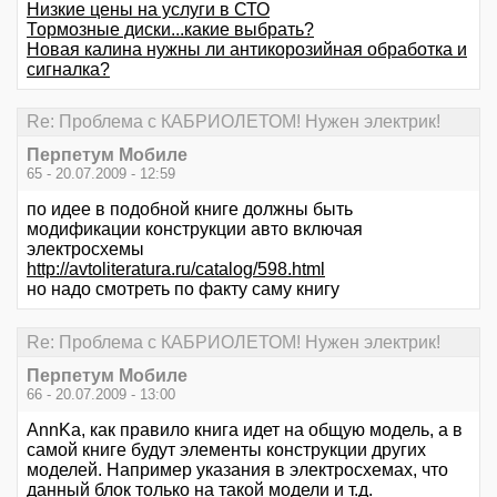
Низкие цены на услуги в СТО
Тормозные диски...какие выбрать?
Новая калина нужны ли антикорозийная обработка и
сигналка?
Re: Проблема с КАБРИОЛЕТОМ! Нужен электрик!
Перпетум Мобиле
65 - 20.07.2009 - 12:59
по идее в подобной книге должны быть
модификации конструкции авто включая
электросхемы
http://avtoliteratura.ru/catalog/598.html
но надо смотреть по факту саму книгу
Re: Проблема с КАБРИОЛЕТОМ! Нужен электрик!
Перпетум Мобиле
66 - 20.07.2009 - 13:00
AnnKa, как правило книга идет на общую модель, а в
самой книге будут элементы конструкции других
моделей. Например указания в электросхемах, что
данный блок только на такой модели и т.д.