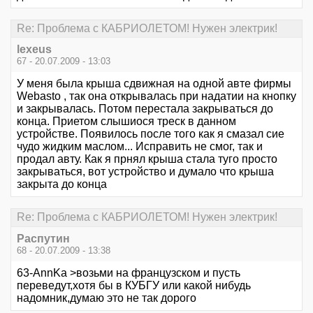
Re: Проблема с КАБРИОЛЕТОМ! Нужен электрик!
lexeus
67 - 20.07.2009 - 13:03
У меня была крыша сдвижная на одной авте фирмы
Webasto , так она открывалась при надатии на кнопку
и закрывалась. Потом перестала закрываться до
конца. Приетом слышиося треск в данном
устройстве. Появилось после того как я смазал сие
чудо жидким маслом... Исправить не смог, так и
продал авту. Как я прнял крыша стала туго просто
закрываться, вот устройство и думало что крыша
закрыта до конца
Re: Проблема с КАБРИОЛЕТОМ! Нужен электрик!
Распутин
68 - 20.07.2009 - 13:38
63-AnnKa >возьми на французском и пусть
переведут,хотя бы в КУБГУ или какой нибудь
надомник,думаю это не так дорого