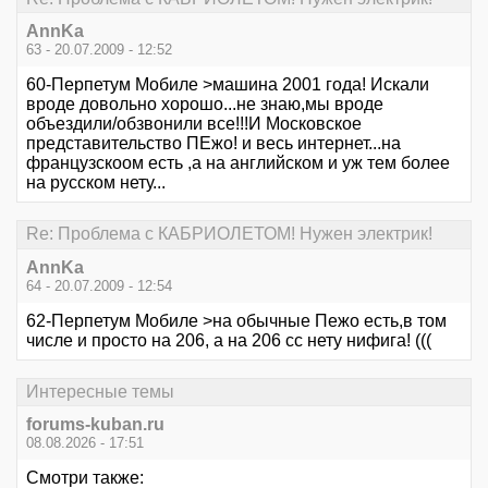
AnnKa
63 - 20.07.2009 - 12:52
60-Перпетум Мобиле >машина 2001 года! Искали
вроде довольно хорошо...не знаю,мы вроде
объездили/обзвонили все!!!И Московское
представительство ПЕжо! и весь интернет...на
французскоом есть ,а на английском и уж тем более
на русском нету...
Re: Проблема с КАБРИОЛЕТОМ! Нужен электрик!
AnnKa
64 - 20.07.2009 - 12:54
62-Перпетум Мобиле >на обычные Пежо есть,в том
числе и просто на 206, а на 206 сс нету нифига! (((
Интересные темы
forums-kuban.ru
08.08.2026 - 17:51
Смотри также: