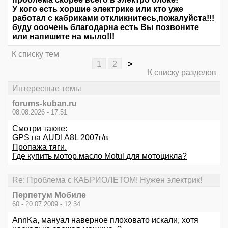
У кого есть хоршие электрике или кто уже
работал с кабриками откликнитесь,пожалуйста!!!
буду ооочень благодарна есть Вы позвоните
или напишите на мыло!!!
К списку тем
1
2
>
К списку разделов
Интересные темы
forums-kuban.ru
08.08.2026 - 17:51
Смотри также:
GPS на AUDI A8L 2007г/в
Пропажа тяги.
Где купить мотор.масло Motul для мотоцикла?
Re: Проблема с КАБРИОЛЕТОМ! Нужен электрик!
Перпетум Мобиле
60 - 20.07.2009 - 12:34
AnnKa, мануал наверное плоховато искали, хотя