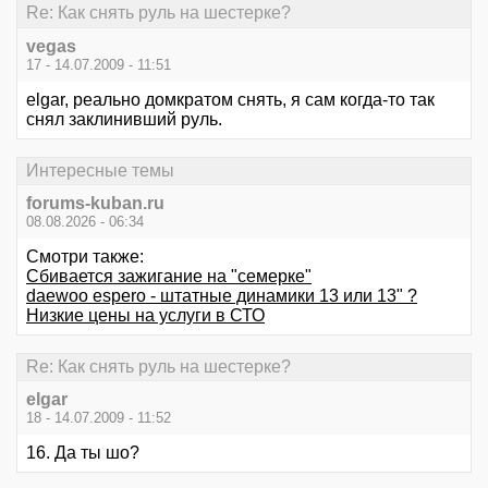
Re: Как снять руль на шестерке?
vegas
17 - 14.07.2009 - 11:51
elgar, реально домкратом снять, я сам когда-то так
снял заклинивший руль.
Интересные темы
forums-kuban.ru
08.08.2026 - 06:34
Смотри также:
Cбивается зажигание на "семерке"
daewoo espero - штатные динамики 13 или 13" ?
Низкие цены на услуги в СТО
Re: Как снять руль на шестерке?
elgar
18 - 14.07.2009 - 11:52
16. Да ты шо?