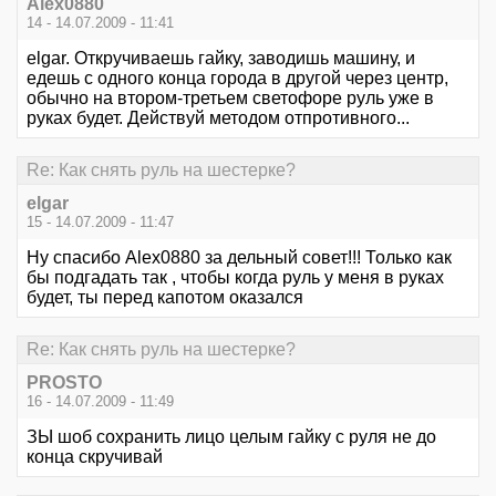
Alex0880
14 - 14.07.2009 - 11:41
elgar. Откручиваешь гайку, заводишь машину, и
едешь с одного конца города в другой через центр,
обычно на втором-третьем светофоре руль уже в
руках будет. Действуй методом отпротивного...
Re: Как снять руль на шестерке?
elgar
15 - 14.07.2009 - 11:47
Ну спасибо Alex0880 за дельный совет!!! Только как
бы подгадать так , чтобы когда руль у меня в руках
будет, ты перед капотом оказался
Re: Как снять руль на шестерке?
PROSTO
16 - 14.07.2009 - 11:49
ЗЫ шоб сохранить лицо целым гайку с руля не до
конца скручивай