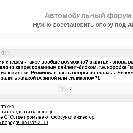
Автомобильный форум
Нужно восстановить опору под 
АКПП
 к спецам - такое вообще возможно? вкратце - опора в
алоно запрессованным сайлент-блоком, т.е. коробка "в
 на шпильке. Резиновая часть опоры порвалась. Ее нуж
 залить жидкой резиной или силиконом?).
1
>
 также:
стика ходовки на японце
е СТО, где промывают форсунки инжектор
а передач на Ваз-2113