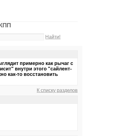
АКПП
Найти!
ыглядит примерно как рычаг с
исит" внутри этого "сайлент-
но как-то восстановить
К списку разделов