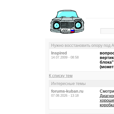
Нужно восстановить опору под 
Inspired
вопрос
14.07.2009 - 08:58
вертик
блока"
(может
К списку тем
Интересные темы
forums-kuban.ru
Смотри
07.08.2026 - 13:18
Диагно
хороше
коробк