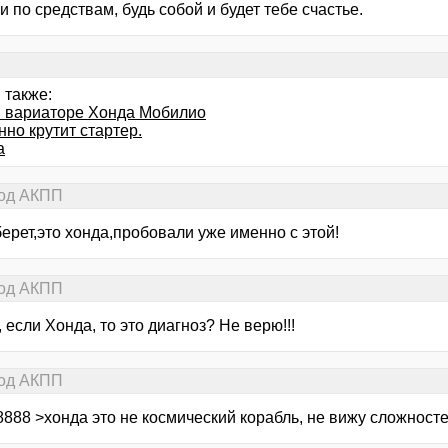
и по средствам, будь собой и будет тебе счастье.
 также:
 вариаторе Хонда Мобилио
но крутит стартер.
а
под АКПП
ерет,это хонда,пробовали уже именно с этой!
под АКПП
о, если Хонда, то это диагноз? Не верю!!!
под АКПП
8888 >хонда это не космический корабль, не вижу сложност