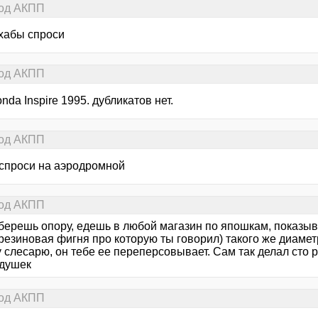
под АКПП
 хабы спроси
под АКПП
nda Inspire 1995. дубликатов нет.
под АКПП
 спроси на аэродромной
под АКПП
 берешь опору, едешь в любой магазин по япошкам, показы
 резиновая фигня про которую ты говорил) такого же диамет
слесарю, он тебе ее переперсовывает. Сам так делал сто р
одушек
под АКПП