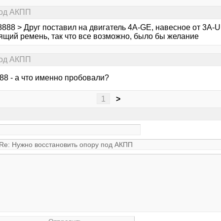
под АКПП
8888 > Друг поставил на двигатель 4A-GE, навесное от 3A-U
ящий ремень, так что все возможно, было бы желание
под АКПП
88 - а что именно пробовали?
1
>