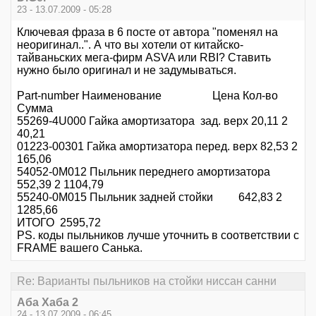
23 - 13.07.2009 - 05:28
Ключевая фраза в 6 посте от автора "поменял на
неоригинал..". А что вы хотели от китайско-
тайваньских мега-фирм ASVA или RBI? Ставить
нужно было оригинал и не задумываться.
Part-number Наименование Цена Кол-во
Сумма
55269-4U000 Гайка амортизатора зад. верх 20,11 2
40,21
01223-00301 Гайка амортизатора перед. верх 82,53 2
165,06
54052-0M012 Пыльник переднего амортизатора
552,39 2 1104,79
55240-0M015 Пыльник задней стойки 642,83 2
1285,66
ИТОГО 2595,72
PS. коды пыльников лучше уточнить в соответствии с
FRAME вашего Санька.
Re: Варианты пыльников на стойки ниссан санни
Аба Хаба 2
24 - 13.07.2009 - 06:45