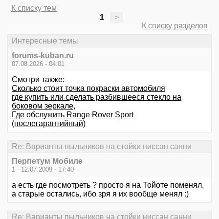
К списку тем
1
>
К списку разделов
Интересные темы
forums-kuban.ru
07.08.2026 - 04:01
Смотри также:
Сколько стоит точка покраски автомобиля
где купить или сделать разбившееся стекло на
боковом зеркале,
Где обслужить Range Rover Sport
(послегарантийный)
Re: Варианты пыльников на стойки ниссан санни
Перпетум Мобиле
1 - 12.07.2009 - 17:40
а есть где посмотреть ? просто я на Тойоте поменял,
а старые остались, ибо зря я их вообще менял :)
Re: Варианты пыльников на стойки ниссан санни