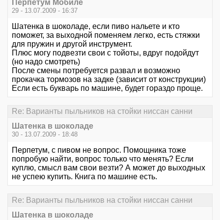
Перпетум Мобиле
29 - 13.07.2009 - 16:37
Шатенка в шоколаде, если пиво нальете и кто
поможет, за выходной поменяем легко, есть стяжки
для пружин и другой инструмент.
Плюс могу подвезти свои с тойоты, вдруг подойдут
(но надо смотреть)
После смены потребуется развал и возможно
прокачка тормозов на задке (зависит от конструкции)
Если есть букварь по машине, будет гораздо проще.
Re: Варианты пыльников на стойки ниссан санни
Шатенка в шоколаде
30 - 13.07.2009 - 18:48
Перпетум, с пивом не вопрос. Помощника тоже
попробую найти, вопрос только что менять? Если
куплю, смысл вам свои везти? А может до выходных
не успею купить. Книга по машине есть.
Re: Варианты пыльников на стойки ниссан санни
Шатенка в шоколаде