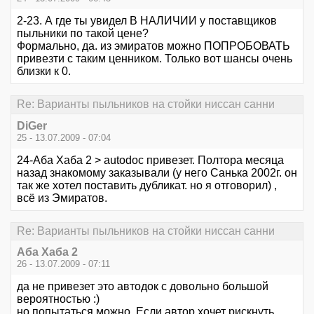
2-23. А где ты увидел В НАЛИЧИИ у поставщиков
пыльники по такой цене?
Формально, да. из эмиратов можно ПОПРОБОВАТЬ
привезти с таким ценником. Только вот шансы очень
близки к 0.
Re: Варианты пыльников на стойки ниссан санни
DiGer
25 - 13.07.2009 - 07:04
24-Аба Хаба 2 > autodoc привезет. Полтора месяца
назад знакомому заказывали (у него Санька 2002г. он
так же хотел поставить дубликат. но я отговорил) ,
всё из Эмиратов.
Re: Варианты пыльников на стойки ниссан санни
Аба Хаба 2
26 - 13.07.2009 - 07:11
да не привезет это автодок с довольно большой
вероятностью :)
но попытаться можно. Если автор хочет рискнуть