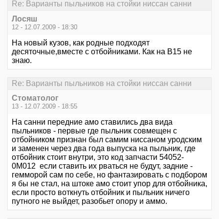
Re: Варианты пыльников на стойки ниссан санни
Лосяш
12 - 12.07.2009 - 18:30
На новый кузов, как родные подходят
десяточные,вместе с отбойниками. Как на В15 не
знаю.
Re: Варианты пыльников на стойки ниссан санни
Стоматолог
13 - 12.07.2009 - 18:55
На санни передние амо ставились два вида
пыльников - первые где пыльник совмещен с
отбойником признан был самим ниссаном уродским
и заменен через два года выпуска на пыльник, где
отбойник стоит внутри, это код запчасти 54052-
0M012 если ставить их рваться не будут, задние -
гемморой сам по себе, но фантазировать с подбором
я бы не стал, на штоке амо стоит упор для отбойника,
если просто воткнуть отбойник и пыльник ничего
путного не выйдет, разобьет опору и аммо.