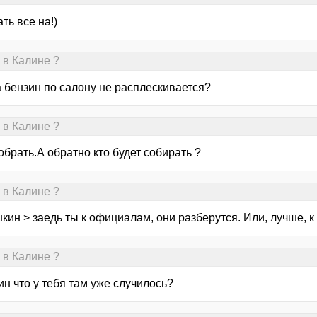
ть все на!)
 в Калине ?
а бензин по салону не расплескивается?
 в Калине ?
обрать.А обратно кто будет собирать ?
 в Калине ?
ин > заедь ты к официалам, они разберутся. Или, лучше, к
 в Калине ?
н что у тебя там уже случилось?