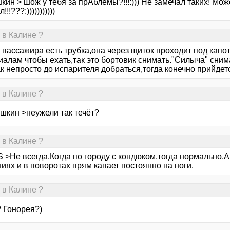
ин > шож у тебя за прАблемы?!!!:))) Не замечал таких! Мо
!!!???:)))))))))))
 в Калине ?
 пассажира есть трубка,она через щиток проходит под капот
иалам чтобы ехать,так это бортовик снимать."Силыча" сним
к непросто до испарителя добраться,тогда конечно прийдется
 в Калине ?
шкин >неужели так течёт?
 в Калине ?
S >Не всегда.Когда по городу с кондюком,тогда нормально.А
иях и в поворотах прям капает постоянно на ноги.
 в Калине ?
? Гонорея?)