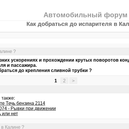
Автомобильный форум
Как добраться до испарителя в Ка
алине ?
зких ускорениях и прохождении крутых поворотов конд
ля и пассажира.
браться до крепления сливной трубки ?
1
2
>
 также:
те Течь бензина 2114
074 - Рывки при движении
 или нет
 в Калине ?