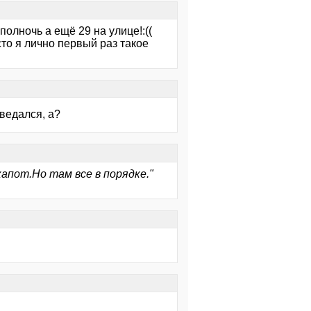
полночь а ещё 29 на улице!:((
о я лично первый раз такое
оведался, а?
апот.Но там все в порядке."