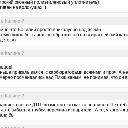
ирский оконный полиэтиленовый уплотнитель)
ивен на волокушах :)
 в Калине ?
 мне что Василий просто прикалуецо над всеми
с ему нужон бы савед, он обратилсо б на всирассейский ка
детеся)
 в Калине ?
ццод!
аньше прикалывался, с карбюраторами всякими и проч. А не
мерно посмеивались над Плюшкеным, не понимая, что он в 
 в Калине ?
машинка после ДТП, возможно это как то повлияло. Че стебет
авто забьется трубка перелива испарителя. А те, у кого ко
али бы