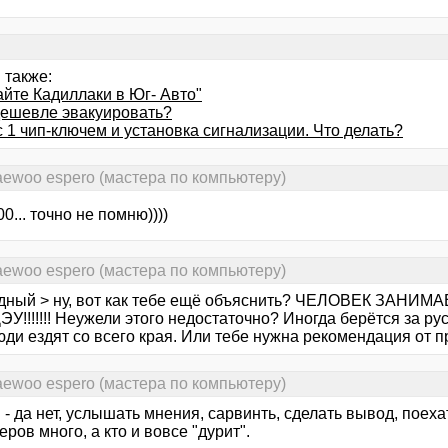
 также:
айте Кадиллаки в Юг- Авто"
дешевле эвакуировать?
с 1 чип-ключем и установка сигнализации. Что делать?
aewoo espero (мастера по компьютеру)
0... точно не помню))))
aewoo espero (мастера по компьютеру)
дный > ну, вот как тебе ещё объяснить? ЧЕЛОВЕК ЗА
У!!!!!!! Неужели этого недостаточно? Иногда берётся за русс
ди ездят со всего края. Или тебе нужна рекомендация от п
aewoo espero (мастера по компьютеру)
 да нет, услышать мнения, сарвинть, сделать вывод, поехат
еров много, а кто и вовсе "дурит".