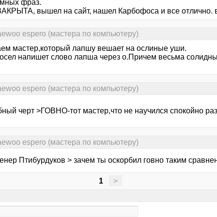
умных фраз.
АКРЫТА, вышел на сайт, нашел Карбофоса и все отлично. 
aewoo espero (мастера по компьютеру)
аем мастер,который лапшу вешает на ослиные уши.
 осел напишет слово лапша через о.Причем весьма солидн
aewoo espero (мастера по компьютеру)
бный черт >ГОВНО-тот мастер,что не научился спокойно ра
aewoo espero (мастера по компьютеру)
енер Птибурдуков > зачем ты оскорбил говно таким сравнен
1
>