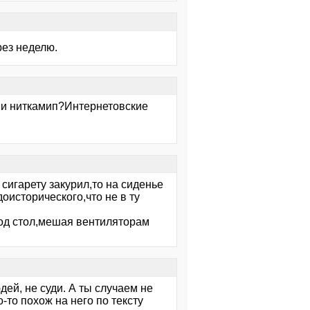
рез неделю.
ми ниткамип?Интернетовские
 сигарету закурил,то на сиденье
оисторического,что не в ту
под стол,мешая вентиляторам
юдей, не суди. А ты случаем не
-то похож на него по тексту