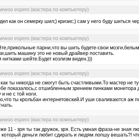
aewoo espero (мастера по компьютеру)
дел как он семерку шил;) кризис;) сам у него буду шиться че
aewoo espero (мастера по компьютеру)
те,прикольные парни,что вы шить будете-свои мозги,белы
ки,шить машину это не новый драйвер поставить.
 нитками шейте.Будет козлизм виден.)))
aewoo espero (мастера по компьютеру)
 как ты никогда не смогут быть счастливыми.То мастер не ту
тебе показалось,с отшибленным зрением пинками монитора д
 и не с той ноги.
ю,что ты крольбан интернетовский.И уши сваливаются аж 
гнать.
aewoo espero (мастера по компьютеру)
 же 11 - зря ты так дружок, зря. Есть умная фраза-не зная л
 который деньги любит сдирать и людям лопшу вешать?! что