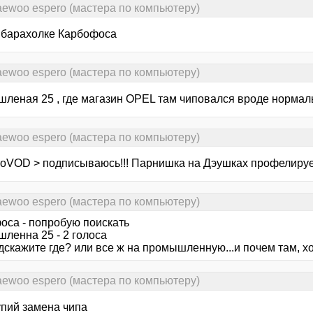
aewoo espero (мастера по компьютеру)
 барахолке Карбофоса
aewoo espero (мастера по компьютеру)
леная 25 , где магазин ОРЕL там чиповался вроде норма
aewoo espero (мастера по компьютеру)
roVOD > подписываюсь!!! Парнишка на Дэушках профелирует
aewoo espero (мастера по компьютеру)
оса - попробую поискать
ленна 25 - 2 голоса
дскажите где? или все ж на промышленную...и почем там, 
aewoo espero (мастера по компьютеру)
упий замена чипа