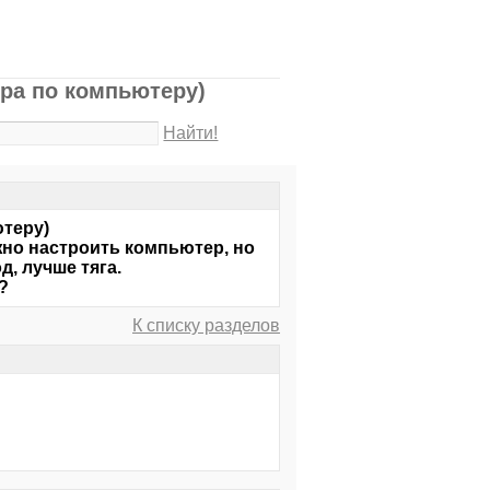
ера по компьютеру)
Найти!
ютеру)
жно настроить компьютер, но
, лучше тяга.
?
К списку разделов