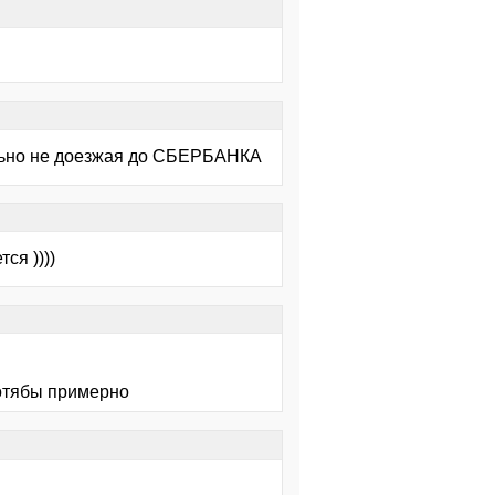
льно не доезжая до СБЕРБАНКА
ся ))))
хотябы примерно