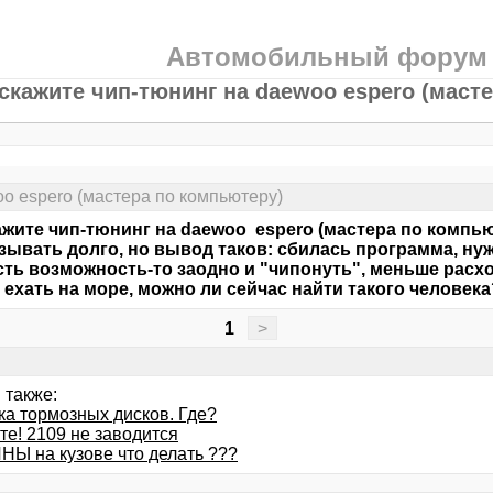
Автомобильный форум
скажите чип-тюнинг на daewoo espero (маст
o espero (мастера по компьютеру)
жите чип-тюнинг на daewoo espero (мастера по компь
зывать долго, но вывод таков: сбилась программа, ну
сть возможность-то заодно и "чипонуть", меньше расход
 ехать на море, можно ли сейчас найти такого человека
1
>
 также:
ка тормозных дисков. Где?
те! 2109 не заводится
Ы на кузове что делать ???