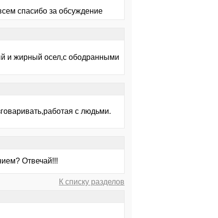
всем спасибо за обсуждение
ый и жирный осел,с ободранными
зговаривать,работая с людьми.
ием? Отвечай!!!
К списку разделов