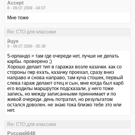
Accept
8 - 09.07.2009 - 04:07
Мне тоже
Re: СТО для классики
йцук
9 - 09.07.2009 - 05:38
5-орландо > там где очереди нет, лучше не делать
карбы. проверено ;)
Хорошо делает тип в гаражах возле казачки. как со
стороны гмр ехать, казачку проехал, сразу вниз
направо и снова направо, там куча стошек, первый
слева гараж делают отец и сын, мне когда был карб
его водилы маршруток подсказали, у него тоже
запись, но между записанными приннимает и по
живой очереди. день потратил, но результатом
остался доволен. не знаю тока близко тебе это или
нет.
Re: СТО для классики
Русский648