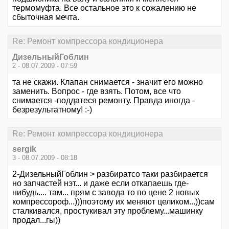
термомуфта. Все остальное это к сожалению не
сбыточная мечта.
Re: Ремонт компрессора кондиционера
ДизельныйГоблин
2 - 08.07.2009 - 07:59
та не скажи. Клапан снимается - значит его можно
заменить. Вопрос - где взять. Потом, все что
снимается -поддатеся ремонту. Правда иногда -
безрезультатному! :-)
Re: Ремонт компрессора кондиционера
sergik
3 - 08.07.2009 - 08:18
2-ДизельныйГоблин > разбиратсо таки разбирается
но запчастей нэт... и даже если откапаешь где-
нибудь.... там... прям с завода то по цене 2 новых
компрессороф...)))поэтому их меняют целиком...))сам
сталкивался, простукивал эту проблему...машинку
продал...гы))