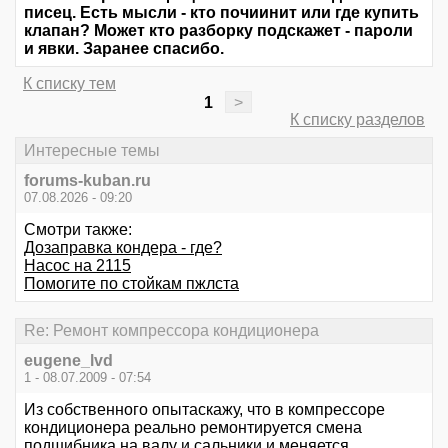
писец. Есть мысли - кто почиинит или где купить
клапан? Может кто разборку подскажет - пароли
и явки. Заранее спасибо.
К списку тем
1
>
К списку разделов
Интересные темы
forums-kuban.ru
07.08.2026 - 09:20
Смотри также:
Дозаправка кондера - где?
Насос на 2115
Помогите по стойкам пжлста
Re: Ремонт компрессора кондиционера
eugene_lvd
1 - 08.07.2009 - 07:54
Из собственного опытаскажу, что в компрессоре
кондиционера реально ремонтируется смена
подшибника на валу и сальники и меняется