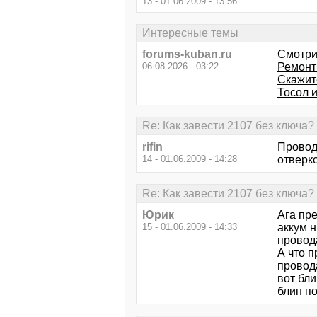
13 - 01.06.2009 - 13:56
Интересные темы
forums-kuban.ru
Смотри
06.08.2026 - 03:22
Ремонт
Скажите
Тосол 
Re: Как завести 2107 без ключа?
rifin
Провод
14 - 01.06.2009 - 14:28
отверко
Re: Как завести 2107 без ключа?
Юрик
Ага пр
15 - 01.06.2009 - 14:33
аккум н
провод
А что п
провод
вот бли
блин п