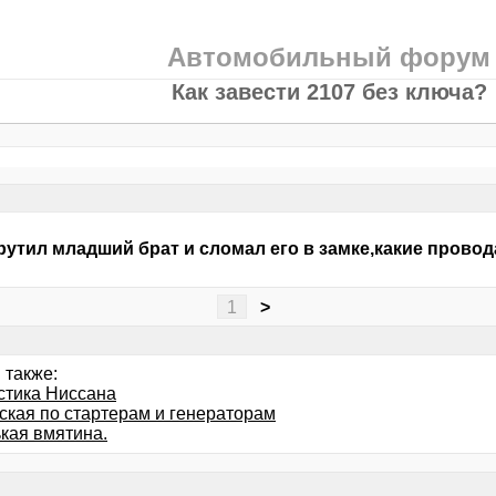
Автомобильный форум
Как завести 2107 без ключа?
рутил младший брат и сломал его в замке,какие провод
1
>
 также:
стика Ниссана
ская по стартерам и генераторам
кая вмятина.