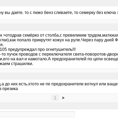
ну вы даете. то с пижо бенз сливаете, то семерку без ключа 
к >отодрав семёрко от столба,с превеликим трудом,матюкая
ытки),как попало прикрутят кожух на руле.Через пару дне
я.
105 предупреждал про огнетушитель!!!
о-то пучок проводов с переключателя света-поворотов-двор
,его на вал и намотало.А предохранителей по цепи освещен
жаем страшилки.
.а до них есть.хтото не пе предохранители вотнул или ващ
з презика
1
>