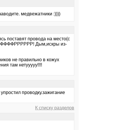
заводите. медвежатники :))))
сь поставят провода на место(с
й ФФФФФРРРРРР! Дым,искры из-
ников не правильно в кожух
ия там нетууууу!!!!
е упростил проводку.зажигание
К списку разделов