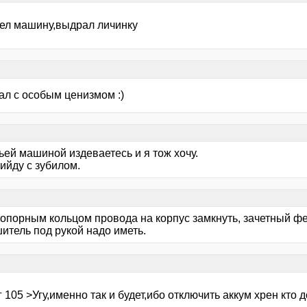
вел машину,выдрал личинку
ал с особым ценизмом :)
ьей машиной издеваетесь и я тож хочу.
ийду с зубилом.
топорным кольцом провода на корпус замкнуть, зачетный фе
итель под рукой надо иметь.
 105 >Угу,именно так и будет,ибо отключить аккум хрен кто д