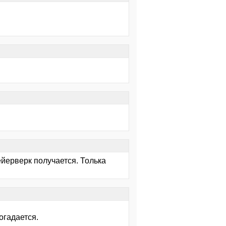
йерверк получается. Толька
огадается.