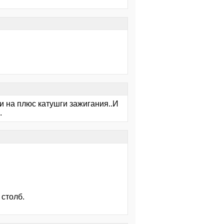
и на плюс катушги зажигания..И
.
 столб.