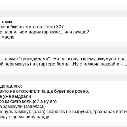
 также:
 коробки автомат на Пежо 307
 парни.. чем вариатор хуже... или лучше?
и масло
 с двумя "крокодилами"...На плюсовую клему аккумулятора 
й перемкнуть на стартере болты...Ну с толкоча накрайняк ...
едставляю:
икто не отключит,типа ща будет все ровно.
а уже выдрали
ро какоето кольцо? а ну его
а замкнули (завелась)
н руль замкнут, (аааа) скорость не вырубил, трахбабах вот и
ойду ещё машину найду.