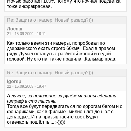
Ночью работает 100% потому, что ночная подсветка
тоже инфракрасная.
Re: Защита от камер. Новый развод?)))
Лосяш
21 - 15.09.2009 - 16:11
Как только ввели эти камеры, попробовал по
дзержинского ехать строго 60км/ч. Ехал в правом
ряду. Думал останусь с разбитой жопой и седой
головой. Ну его на, такие правила...Кальмар прав.
Re: Защита от камер. Новый развод?)))
Igorsp
22 - 15.09.2009 - 19:47
А лучше, за появление за рулём машины сделать
штраф в сто тысячь.
Тогда все будут передвигать ся по дорогам бегом и с
фонариками, как в фильме" милион лет до н.э." с
депардье...И на призыв:гасите свет. Будут
отвечасть:пошёл ты... :-)))))