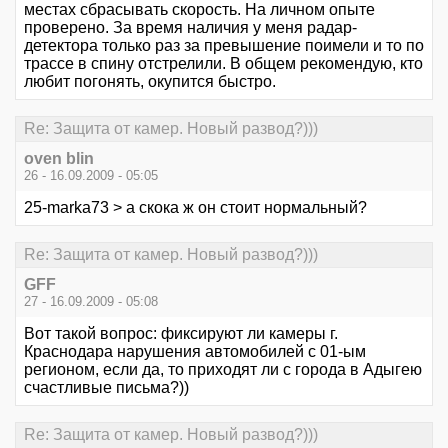
местах сбрасывать скорость. На личном опыте
проверено. За время наличия у меня радар-
детектора только раз за превышение поимели и то по
трассе в спину отстрелили. В общем рекомендую, кто
любит погонять, окупится быстро.
Re: Защита от камер. Новый развод?)))
oven blin
26 - 16.09.2009 - 05:05
25-marka73 > а скока ж он стоит нормальный?
Re: Защита от камер. Новый развод?)))
GFF
27 - 16.09.2009 - 05:08
Вот такой вопрос: фиксируют ли камеры г.
Краснодара нарушения автомобилей с 01-ым
регионом, если да, то приходят ли с города в Адыгею
счастливые письма?))
Re: Защита от камер. Новый развод?)))