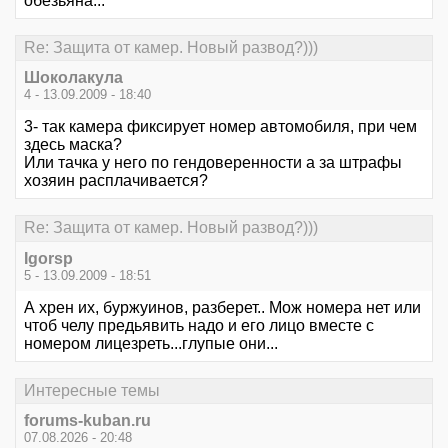
обезьяна...
Re: Защита от камер. Новый развод?)))
Шоколакула
4 - 13.09.2009 - 18:40
3- так камера фиксирует номер автомобиля, при чем
здесь маска?
Или тачка у него по гендоверенности а за штрафы
хозяин расплачивается?
Re: Защита от камер. Новый развод?)))
Igorsp
5 - 13.09.2009 - 18:51
А хрен их, буржуинов, разберет.. Мож номера нет или
чтоб челу предьявить надо и его лицо вместе с
номером лицезреть...глупые они...
Интересные темы
forums-kuban.ru
07.08.2026 - 20:48