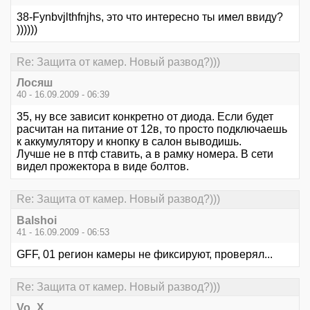
38-Fynbvjlthfnjhs, это что интересно ты имел ввиду?
))))))
Re: Защита от камер. Новый развод?)))
Лосяш
40 - 16.09.2009 - 06:39
35, ну все зависит конкретно от диода. Если будет
расчитан на питание от 12в, то просто подключаешь
к аккумулятору и кнопку в салон выводишь.
Лучше не в птф ставить, а в рамку номера. В сети
видел прожектора в виде болтов.
Re: Защита от камер. Новый развод?)))
Balshoi
41 - 16.09.2009 - 06:53
GFF, 01 регион камеры не фиксируют, проверял...
Re: Защита от камер. Новый развод?)))
Vo_X