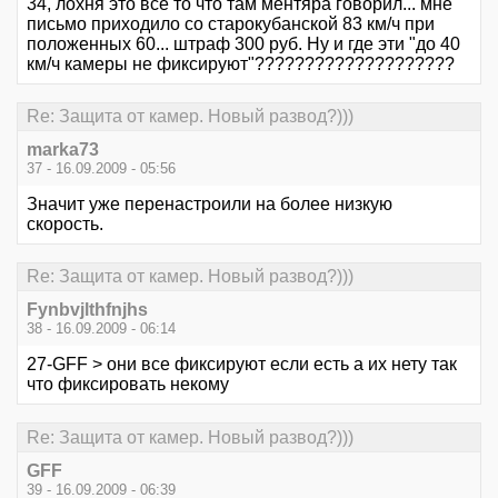
34, лохня это всё то что там ментяра говорил... мне
письмо приходило со старокубанской 83 км/ч при
положенных 60... штраф 300 руб. Ну и где эти "до 40
км/ч камеры не фиксируют"????????????????????
Re: Защита от камер. Новый развод?)))
marka73
37 - 16.09.2009 - 05:56
Значит уже перенастроили на более низкую
скорость.
Re: Защита от камер. Новый развод?)))
Fynbvjlthfnjhs
38 - 16.09.2009 - 06:14
27-GFF > они все фиксируют если есть а их нету так
что фиксировать некому
Re: Защита от камер. Новый развод?)))
GFF
39 - 16.09.2009 - 06:39