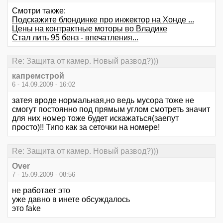
Смотри также:
Подскажите блондинке про инжектор на Хонде ...
Цены на контрактные моторы во Владике
Стал лить 95 бенз - впечатления...
Re: Защита от камер. Новый развод?)))
капремстрой
6 - 14.09.2009 - 16:02
затея вроде нормальная,но ведь мусора тоже не
смогут постоянно под прямым углом смотреть значит
для них номер тоже будет искажаться(заепут
просто)!! Типо как за сеточки на номере!
Re: Защита от камер. Новый развод?)))
Over
7 - 15.09.2009 - 08:56
не работает это
уже давно в инете обсуждалось
это fake