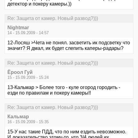
детектор и покеру камеры.))
Re: Защита от камер. Новый развод?)))
Nightmar
14 - 15.09.2009 - 14:57
12-Лосяш >Чета не понял. засветить ик подсветку что
значит? Я дмал, ик будет слепить каперы-радары?
Re: Защита от камер. Новый развод?)))
Ёроол Гуй
15 - 15.09.2009 - 15:24
13-Кальмар > Более того - куле огород городить -
езди по правилам и покеру камеры!!
Re: Защита от камер. Новый развод?)))
Кальмар
16 - 15.09.2009 - 15:35
15-У нас такие ПДД, что по ним ездить невозможно.
И доказательство этому-то. что 3/4 людей их