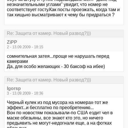
незначительными углами" увидит, что номер не
соответствует госту.Как посты проезжать, когда там и
так хищьно высматривают к чему бы придраться ?
Re: Защита от камер. Новый развод?)))
ZiPP
2 - 13.09.2009 - 18:15
сомнительная затея...проще не нарушать перед
камерами
Да, для особо желающих - 30 баксоф на ибее)
Re: Защита от камер. Новый развод?)))
Igorsp
3 - 13.09.2009 - 18:36
Черный кулек из под мусора на номерах-тот же
эффект...и бесплатно по преобретению...
Вон по новостям показывали-по США ездит чел в
маске обезьяны, все знают кто это, но ничего
предьявить не могут-недогнали еще, а на фотках