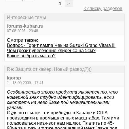
1
>
К списку разделов
Интересные темы
forums-kuban.ru
07.08.2026 - 20:48
Смотри также:
Вопрос - Горит лампа Чек на Suzuki Grand Vitara !!!
Чем грозит увелечение клиренса на 5см?
Какое выбрать масло?
Re: Защита от камер. Новый развод?)))
Igorsp
1 - 13.09.2009 - 17:41
Особенностью этого продукта является то, что
номерной знак трудно идентифицировать, если
смотреть на него даже под незначительными
углами.
Судя по ссылке, эти приблуды в Канаде и США
производили в промышленных масштабах. Там ими
пользоваться низя-вот нам ишлют. Платить по 45-
90уе за штуку и тутже подошедший мент "даже под