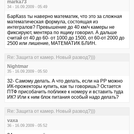
marka73
34 - 16.09.2009 - 05:49
БарКаss ты наверно математик, что это за сложная
математическая формула, состоящая из
интегралов? Превышение до 40 км/ч камеры не
фиксируют, ментяра по ящику говорил. А дальше
считай от 40 до 60- от 1000 до 1500, от 60-от 2000 до
2500 или лишение, МАТЕМАТИК БЛИН.
Re: Защита от камер. Новый развод?)))
Nightmar
35 - 16.09.2009 - 05:50
32- Самому делать. А что делать, если на РР можно
ИК-прожекторы купить, как ты говоришь? Остается
ПТФ присобачить поближе к номеру и вставить туда
ИК? Или к ним блок питания особый надо делать?
Re: Защита от камер. Новый развод?)))
vaxa
36 - 16.09.2009 - 05:52