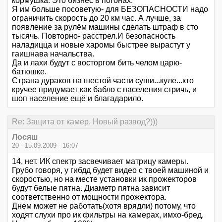
кормушка. Это бизнес в погонах.
Я им больше посоветую- для БЕЗОПАСНОСТИ надо
ограничить скорость до 20 км час. А лучше, за
появление за рулём машины сделать штраф в сто
тысячь. Повторно- расстрел.И безопасность
наладицца и новые харомы быстрее вырастут у
гаишнава начальства.
Да и лахи будут с восторгом бить челом царю-
батюшке.
Страна дураков на шестой части суши...куле...кто
кручее придумает как бабло с населения стричь, и
шоп население ещё и благадарило.
Re: Защита от камер. Новый развод?)))
Лосяш
20 - 15.09.2009 - 16:07
14, нет. ИК спектр засвечивает матрицу камеры.
Грубо говоря, у гибдд будет видео с твоей машиной и
скоростью, но на месте установки ик прожекторов
будут белые пятна. Диаметр пятна зависит
соответственно от мощности прожектора.
Днем может не работать(хотя врядли) потому, что
ходят слухи про ик фильтры на камерах, имхо-бред.