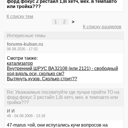
форд фокус 2 рестайл 1,8i хетч, мех. в темпавто
или тройка???
К списку тем
1
2
>
К списку разделов
Интересные темы
forums-kuban.ru
06.08.2026 - 17:02
Смотри также:
катализатор
Внутренний ШРУС ВАЗ2108 (или 2121) - свободный
ход вдоль оси, сколько см?
Вытянуть кузов. Сколько стоит??
Re: Уважаемые посоветуйте где лучше пройти ТО на
форд фокус 2 рестайл 1,8i хетч, мех. в темпавто или
тройка???
И И
48 - 04.09.2009 - 13:18
47-marus >ой, они испугались кучи вопросов на