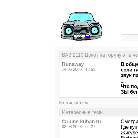
ВАЗ 2110 Цокот на горячую , в ч
Runaway
В обще
14.06.2009 - 18:51
если г
звук п
....
Что по
ЗЫ бен
К списку тем
Интересные темы
forums-kuban.ru
Смотри
08.08.2026 - 02:27
Где ку
Жигуле