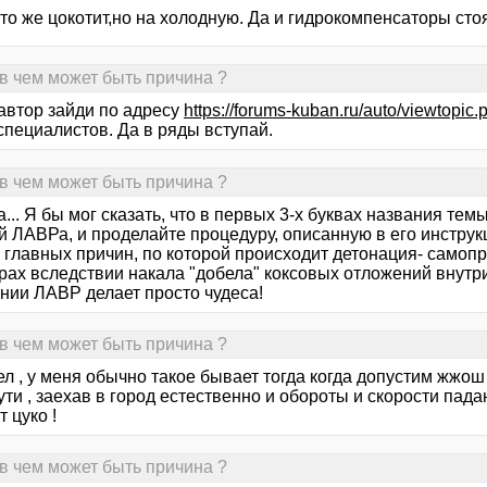
то же цокотит,но на холодную. Да и гидрокомпенсаторы стоя
 в чем может быть причина ?
 автор зайди по адресу
https://forums-kuban.ru/auto/viewtop
специалистов. Да в ряды вступай.
 в чем может быть причина ?
... Я бы мог сказать, что в первых 3-х буквах названия темы,
й ЛАВРа, и проделайте процедуру, описанную в его инструк
з главных причин, по которой происходит детонация- самоп
рах вследствии накала "добела" коксовых отложений внутри
нии ЛАВР делает просто чудеса!
 в чем может быть причина ?
л , у меня обычно такое бывает тогда когда допустим жжош
ути , заехав в город естественно и обороты и скорости пада
ит цуко !
 в чем может быть причина ?