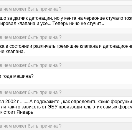
 в чем может быть причина ?
о за датчик детонации, но у кента на червонце стучало тож
ировал клапана и усе... Теперь ничо не стучит...
 в чем может быть причина ?
ка в состоянии различать гремящие клапана и детонационные
не клапана.
 в чем может быть причина ?
го года машина?
 в чем может быть причина ?
л-2002 г ........А подскажите , как определить какие форсун
ли как-то зависеть от ЭБУ производитель этих самых форсу
к стоит Январь
 в чем может быть причина ?