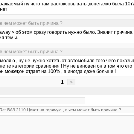
ажаемый ну чего там раскоксовывать ,копеталко была 10т\к
нет !
 в чем может быть причина ?
way > об этом сразу говорить нужно было. Значит причина 
ия темы.
 в чем может быть причина ?
моляю , ну не нужно хотеть от автомобиля того чего показ
не те категории сравнения ! Ну не виновен он в том что его
он может,он отдает на 100% , а иногда даже больше !
1
>