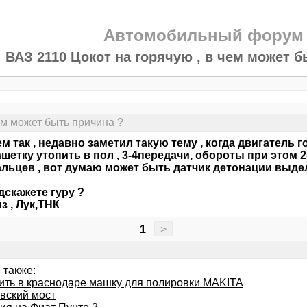
Автомобильный форум
ВАЗ 2110 Цокот на горячую , в чем может б
ем может быть причина ?
м так , недавно заметил такую тему , когда двигатель го
ашетку утопить в пол , 3-4передачи, обороты при этом 
альцев , вот думаю может быть датчик детонации выде
дскажете гуру ?
з , Лук,ТНК
1
>
 также:
пить в краснодаре машку для полировки MAKITA
вский мост