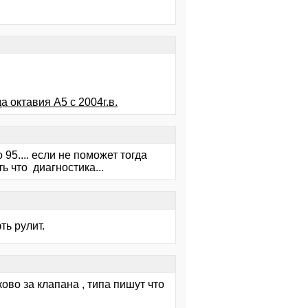
 октавия А5 с 2004г.в.
95.... если не поможет тогда
ь что диагностика...
ть рулит.
чково за клапана , типа пишут что