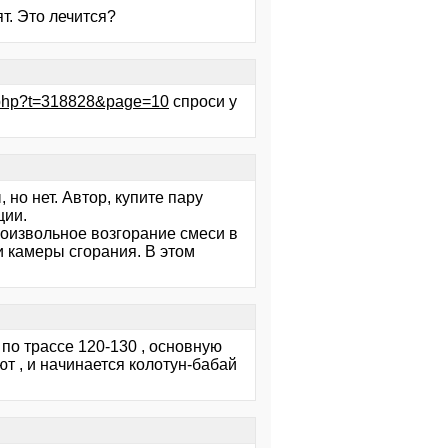
т. Это лечится?
ic.php?t=318828&page=10
спроси у
 но нет. Автор, купите пару
ции.
роизвольное возгорание смеси в
 камеры сгорания. В этом
 по трассе 120-130 , основную
ют , и начинается колотун-бабай