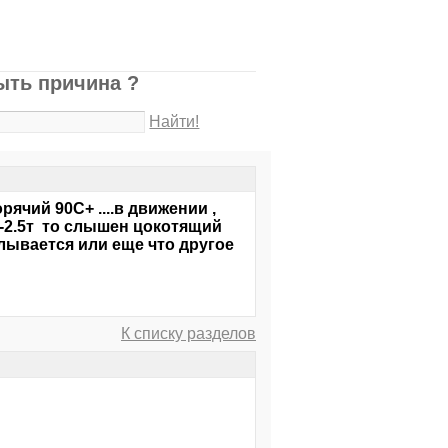
ыть причина ?
Найти!
рячий 90С+ ....в движении ,
2-2.5т то слышен цокотящий
лывается или еще что другое
К списку разделов