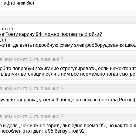
 , афто инж 8кл
 также:
на Тоету карину 94г можно поставить стойки?
дар
жите где взять подробную схему электрооборудования шкода
 в чем может быть причина ?
рб то попробуй зажигание отрегулировать, если инжектор то 
ь датчик детонации если с ним всё нормально тогда смотрет
 в чем может быть причина ?
лучшая заправка, у меня 9 вопще на нём не поехала.Роснеф
 в чем может быть причина ?
о и дело , чек инж не горит , лил одно время 95 , но как-то о
пособлен этот двиг к 95 бензу , ток 92