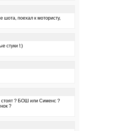
е шота, поехал к мотористу,
 стуки !:)
ки стоят ? БОШ или Сименс ?
нок ?