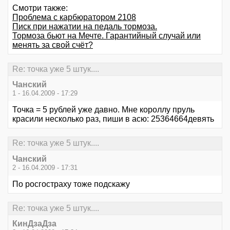
Смотри также:
Проблема с карбюратором 2108
Писк при нажатии на педаль тормоза.
Тормоза бьют на Мечте. Гарантийный случай или
менять за свой счёт?
Re: точка уже 5 штук....
Чанский
1 - 16.04.2009 - 17:29
Точка = 5 рублей уже давно. Мне короллу пруль
красили несколько раз, пиши в асю: 25364664девять
Re: точка уже 5 штук....
Чанский
2 - 16.04.2009 - 17:31
По росгостраху тоже подскажу
Re: точка уже 5 штук....
КинДзаДза