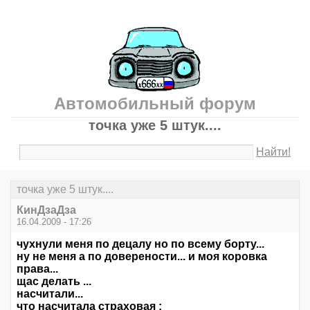
Автомобильный форум
точка уже 5 штук....
Найти!
точка уже 5 штук....
КинДзаДза
16.04.2009 - 17:26
чухнули меня по децалу но по всему борту...
ну не меня а по доверености... и моя коровка
права...
щас делать ...
насчитали...
что насчитала страховая :