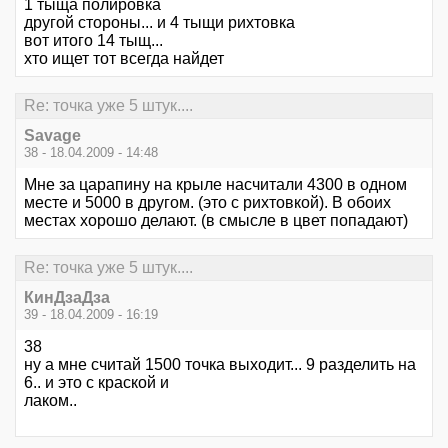
1 тыща полировка
другой стороны... и 4 тыщи рихтовка
вот итого 14 тыщ...
хто ищет тот всегда найдет
Re: точка уже 5 штук....
Savage
38 - 18.04.2009 - 14:48
Мне за царапину на крыле насчитали 4300 в одном
месте и 5000 в другом. (это с рихтовкой). В обоих
местах хорошо делают. (в смысле в цвет попадают)
Re: точка уже 5 штук....
КинДзаДза
39 - 18.04.2009 - 16:19
38
ну а мне считай 1500 точка выходит... 9 разделить на
6.. и это с краской и
лаком..