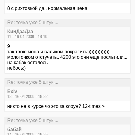
8 с рихтовкой да.. нормальная цена
Re: точка уже 5 штук....
КинДзаДза
11 - 16.04.2009 - 18:19
9
так твою мона и валиком покрасить:))))))))))))))
молоточком отстучать.. 4200 это они еще посльтили...
на кабак осталось
небось:)
Re: точка уже 5 штук....
Exiv
13 - 16.04.2009 - 18:32
никто не в курсе чо это за клоун? 12-times >
Re: точка уже 5 штук....
бабай
14 - 16.04.2009 - 18:35