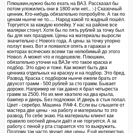
Плюшкин,нужно было ехать на ВАЗ. Рассказал бы
потом уложились они в 1800 или нет... :-) Сказочный
ценник. Кто-нибудь обязательно попробуйте. А так по
ценам нынче не то..... Народ какой то жадный пошёл.
Торгуется за каждую копейку. У нас на районе все
малярки стонут. Хотя бы по пять рублей за точку был
бы для них праздник. Цены на материалы выросли
значительно с Нового года. А цены за точку упорно
ползут вниз. Вот и появился опять в гаражах и
конторах всяческих всеми так нелюбимый до этого
Новол. А может что и подешевле. Плюшкин,
обязательно уточни на ВАЗе что такое краска и
подбор. Это одно и тоже. Как может быть два
ценника отдельных на краскуу и на подбор. Это бред.
Развод. Краска с подбором нынче ежели брать от
двухсот грамм - 500 рублей за сто грамм. Бывает
дороже. Например не так давно я брал четыреста
грамм за 2500. Но их мне хватило на два крыла,
бампер и дверь. Без подложки. И дверь в стык попал.
Цвет - серебро. Машина РАФ 4. Если вы слышите от
мастера две цены - на работу и материалы то это
развод. По себе знаю. На материалы клиент как
правило охотней деньги даёт и не торгуется. А за
работу с пеной у рта старается что то выкружить.
Поэтому так часто звучит две цены. Ещё интерестно,