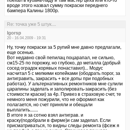
поехал в кубань-ладу и там мастер цеха или кто-то
вроде этого назвал сумму покраски переднего
бампера Калины 1800р.
Re: точка уже 5 штук....
Igorsp
20 - 16.04.2009 - 19:31
Ну, точку покраски за 5 рупий мне давно предлагали,
еще осенью.
Вот недавно свой пепилац поцарапал, не сильно,
см15-25 по порожку, но глубоко, до металла (добрый
сосед оградок корявых понаставил)... Модус
насчитал 5 с мелкими копейками (ободрать порог, за
антигравить, закрасить + все допы при подобных
работах). У альтернативных ремонтников мне сулили
царапины заделать и заполировать-закрасить (без
стоимости краски) за 4р. Привез в страховую счет, те
немного меня пожурили, что не оформил как
полагается, но счет приняли и обещали
выплатить.......
В итоге я за сотню взял антиграв. и
краску(подобрали в фирме)и сам заделал. Если
присматриваться, то видны следы ремонта (фсеж я