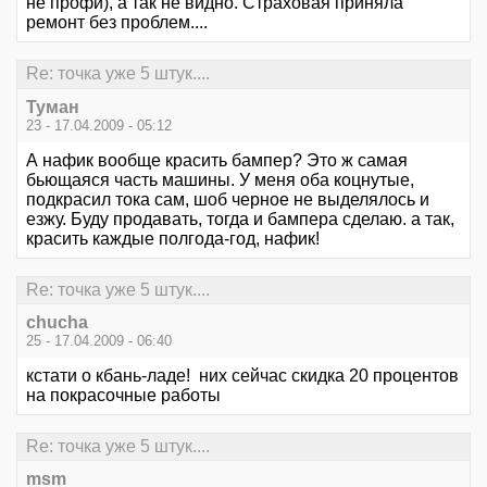
не профи), а так не видно. Страховая приняла
ремонт без проблем....
Re: точка уже 5 штук....
Туман
23 - 17.04.2009 - 05:12
А нафик вообще красить бампер? Это ж самая
бьющаяся часть машины. У меня оба коцнутые,
подкрасил тока сам, шоб черное не выделялось и
езжу. Буду продавать, тогда и бампера сделаю. а так,
красить каждые полгода-год, нафик!
Re: точка уже 5 штук....
chucha
25 - 17.04.2009 - 06:40
кстати о кбань-ладе! них сейчас скидка 20 процентов
на покрасочные работы
Re: точка уже 5 штук....
msm