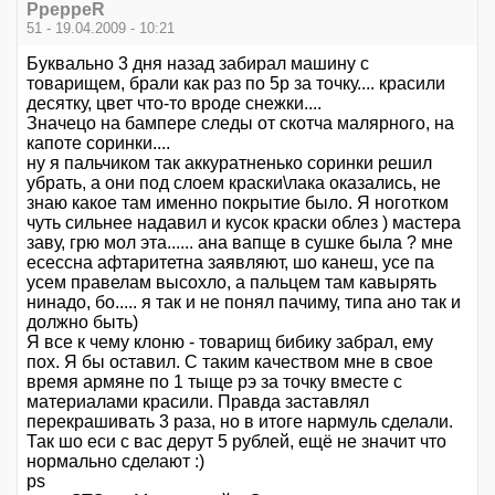
PpeppeR
51 - 19.04.2009 - 10:21
Буквально 3 дня назад забирал машину с
товарищем, брали как раз по 5р за точку.... красили
десятку, цвет что-то вроде снежки....
Значецо на бампере следы от скотча малярного, на
капоте соринки....
ну я пальчиком так аккуратненько соринки решил
убрать, а они под слоем краски\лака оказались, не
знаю какое там именно покрытие было. Я ноготком
чуть сильнее надавил и кусок краски облез ) мастера
заву, грю мол эта...... ана вапще в сушке была ? мне
есессна афтаритетна заявляют, шо канеш, усе па
усем правелам высохло, а пальцем там кавырять
нинадо, бо..... я так и не понял пачиму, типа ано так и
должно быть)
Я все к чему клоню - товарищ бибику забрал, ему
пох. Я бы оставил. С таким качеством мне в свое
время армяне по 1 тыще рэ за точку вместе с
материалами красили. Правда заставлял
перекрашивать 3 раза, но в итоге нармуль сделали.
Так шо еси с вас дерут 5 рублей, ещё не значит что
нормально сделают :)
ps