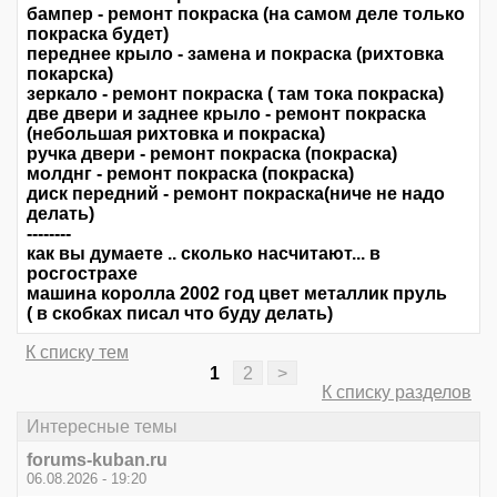
бампер - ремонт покраска (на самом деле только
покраска будет)
переднее крыло - замена и покраска (рихтовка
покарска)
зеркало - ремонт покраска ( там тока покраска)
две двери и заднее крыло - ремонт покраска
(небольшая рихтовка и покраска)
ручка двери - ремонт покраска (покраска)
молднг - ремонт покраска (покраска)
диск передний - ремонт покраска(ниче не надо
делать)
--------
как вы думаете .. сколько насчитают... в
росгострахе
машина королла 2002 год цвет металлик пруль
( в скобках писал что буду делать)
К списку тем
1
2
>
К списку разделов
Интересные темы
forums-kuban.ru
06.08.2026 - 19:20