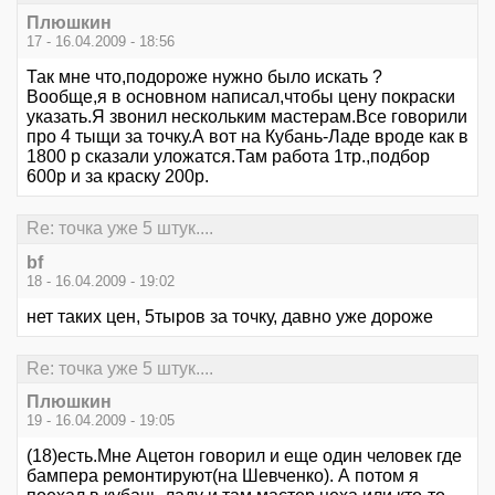
Плюшкин
17 - 16.04.2009 - 18:56
Так мне что,подороже нужно было искать ?
Вообще,я в основном написал,чтобы цену покраски
указать.Я звонил нескольким мастерам.Все говорили
про 4 тыщи за точку.А вот на Кубань-Ладе вроде как в
1800 р сказали уложатся.Там работа 1тр.,подбор
600р и за краску 200р.
Re: точка уже 5 штук....
bf
18 - 16.04.2009 - 19:02
нет таких цен, 5тыров за точку, давно уже дороже
Re: точка уже 5 штук....
Плюшкин
19 - 16.04.2009 - 19:05
(18)есть.Мне Ацетон говорил и еще один человек где
бампера ремонтируют(на Шевченко). А потом я