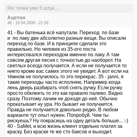
Re: точка уже 5 штук....
Ацетон
48 - 18.04.2009 - 21:58
41 - Вы батенька всё напутали. Переход по базе
и по лаку две абсолютно разные вещи. Вы описали
переход по базе. И в принципе сделали это
правильно. Но человек из 35-ого поста
интересовался переходом именно по лаку. А там
совсем другая песня с точностью до наоборот. На
светлых всегда получается. А если не получается то
никто кроме вас самих этого не увидит. А вот если на
тёмном не получилось то это перекрас. 35 - janni, я
такие переходы часто исполняю. Например когда
лень дверь разбирать чтоб снять ручку. Если ручку
просто обклеить то это как правило палево. Видно
сразу. Поэтому лачим не доходя до неё. Обычно
прокатывает ну ура. Но бывает не получается.
Правда не получается довольно редко. В любом
варианте тут опыт нужен. Попробуй. Чем ты
рискуешь? Ну покрасишь на одну деталь больше... :-)
40 - SaMet, и всю жизнь клиент отдельно платил за
краску. Без краски те же сто баксов и выходит.