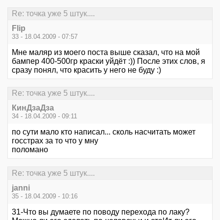
Re: точка уже 5 штук....
Flip
33 - 18.04.2009 - 07:57
Мне маляр из моего поста выше сказал, что на мой
бампер 400-500гр краски уйдёт :)) После этих слов, я
сразу понял, что красить у него не буду :)
Re: точка уже 5 штук....
КинДзаДза
34 - 18.04.2009 - 09:11
по сути мало кто написал... сколь насчитать может
госстрах за то что у мну
поломано
Re: точка уже 5 штук....
janni
35 - 18.04.2009 - 10:16
31-Что вы думаете по поводу перехода по лаку?