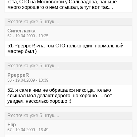
кста, СТО на Московской у Сальвадора, раньше
много хорошего о нем слышал, а тут вот так....
Re: точка уже 5 штук....
Синеглазка
52 - 19.04.2009 - 10:25
51-PpeppeR >на том СТО только один нормальный
мастер был )
Re: точка уже 5 штук....
PpeppeR
53 - 19.04.2009 - 10:39
52, я сам к ним не обращался никогда, только
слышал мол делают дорого, но хорошо..... вот
увидел, насколько хорошо :)
Re: точка уже 5 штук....
Flip
57 - 19.04.2009 - 16:49