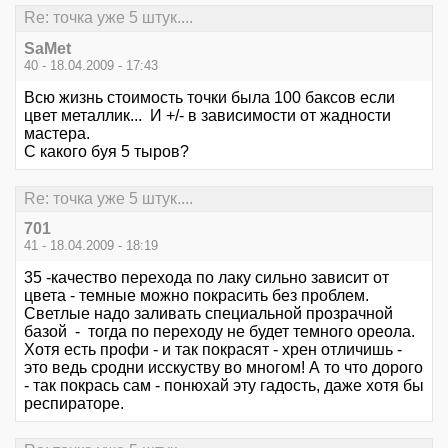
Re: точка уже 5 штук....
SaMet
40 - 18.04.2009 - 17:43
Всю жизнь стоимость точки была 100 баксов если
цвет металлик... И +/- в зависимости от жадности
мастера.
С какого буя 5 тыров?
Re: точка уже 5 штук....
701
41 - 18.04.2009 - 18:19
35 -качество перехода по лаку сильно зависит от
цвета - темные можно покрасить без проблем.
Светлые надо заливать специальной прозрачной
базой - тогда по переходу не будет темного ореола.
Хотя есть профи - и так покрасят - хрен отличишь -
это ведь сродни исскуству во многом! А то что дорого
- так покрась сам - понюхай эту гадость, даже хотя бы
респираторе.