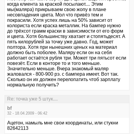
когда клиента за краской посылают.... Этим
мы(маляра) прикрываем свою жопу в плане
несовпадения цвета. Мол что привёз тем и
покрасили. Хотя успех лишь на 50% зависит от
колориста если краска металлик. На бампер нужно
до трёхсот грамм краски в зависимости от его форм
и цвета. Хотя большинству хватает и стопятьдесят. А
пять килорублей за точку уже давно. Год, может
полтора. Хотя при нынешних ценых на материал
должно быть поболее. Маляру если он на себя
работает остаётся рубля три. Может три пятьсот если
повезёт. Если в конторе то и того меньше.
Значительно меньше. Вчера знакомый маляр
жаловался - 800-900 рэ. с бампера имеет. Вот так.
Сколько он их должен перелопатить чтоб зарплату
нормальную получить?
Re: точка уже 5 штук....
bf
32 - 18.04.2009 - 06:42
Ацетон, намыль мне свои координаты, или стукни
82642113