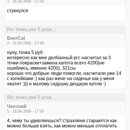
3 - 16.04.2009 - 17:34
стукнулся
Re: точка уже 5 штук....
BeerCat
4 - 16.04.2009 - 17:48
нуну, точка 5 руб
интересно как мне долбанный ргс насчитал за 3
точки покраски+замена капота всего 4200(не
ошиблись, именно 4200), 321сы
хорошо что добрые люди помогли, насчитали уже 14
с копейками :) как раз жене на сиденье как у меня
хватит :))) и малому сидушку деццкую куплю :)
Re: точка уже 5 штук....
Чанский
5 - 16.04.2009 - 17:50
4, чему ты удивляешься? страховни стараются как
можно больше взять, как можно меньше отплатить