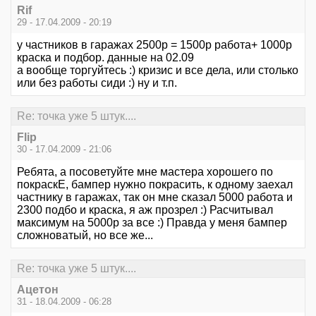
Rif
29 - 17.04.2009 - 20:19
у частников в гаражах 2500р = 1500р работа+ 1000р
краска и подбор. данные на 02.09
а вообще торгуйтесь :) кризис и все дела, или столько
или без работы сиди :) ну и т.п.
Re: точка уже 5 штук....
Flip
30 - 17.04.2009 - 21:06
Ребята, а посоветуйте мне мастера хорошего по
покраскЕ, бампер нужно покрасить, к одному заехал
частнику в гаражах, так он мне сказал 5000 работа и
2300 подбо и краска, я аж прозрел :) Расчитывал
максимум на 5000р за все :) Правда у меня бампер
сложноватый, но все же...
Re: точка уже 5 штук....
Ацетон
31 - 18.04.2009 - 06:28