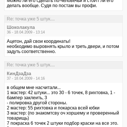
Можно ли его сделать по-человечьи и стоИт ли его
делать вообще. Судя по постам вы профи.
Re: точка уже 5 штук....
Шоколакула
36 - 18.04.2009 - 13:14
Ацетон, дай свои координаты!
необходимо выровнять крыло и треть двери, и потом
задуть соответственно.
Re: точка уже 5 штук....
КинДзаДза
37 - 18.04.2009 - 14:16
в общем мне насчитали...
1 мастер: 42 штуки... это 30 - 6 точек, 8 рихтовка, 1 -
бампер заклеить, 3
- полировка другой стороны.
2 мастер: 55 рихтовка и покарска всей юбки
3 мастер: (по знакомтсву оч хоршему и проверенный
товарищь)
7 покраска 6 точек 2 штуки подбор краски на все это.