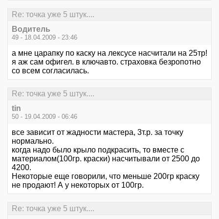
Re: точка уже 5 штук....
Водитель
49 - 18.04.2009 - 23:46
а мне царапку по каску на лексусе насчитали на 25тр!
я аж сам офигел. в ключавто. страховка безропотно
со всем согласилась.
Re: точка уже 5 штук....
tin
50 - 19.04.2009 - 06:46
все зависит от жадности мастера, 3т.р. за точку
нормально.
когда надо было крыло подкрасить, то вместе с
материалом(100гр. краски) насчитывали от 2500 до
4200.
Некоторые еще говорили, что меньше 200гр краску
не продают! А у некоторых от 100гр.
Re: точка уже 5 штук....