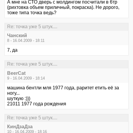
А мне на СТО дверь с молдингом посчитали в 6тр
(рихтовка объем приличный, покраска). Не дорого,
тоже типа точка ведь?
Re: точка уже 5 штук....
Чанский
8 - 16.04.2009 - 18:11
7, да
Re: точка уже 5 штук....
BeerCat
9 - 16.04.2009 - 18:14
машина бентли мля 1977 года, раритет етить её за
ногу...
шуткую :)))
21011 1977 года рождения
Re: точка уже 5 штук....
КинДзаДза
10 - 16.04.2009 - 18:16