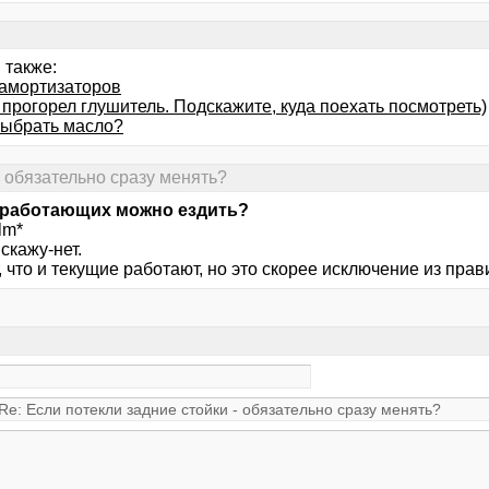
 также:
амортизаторов
прогорел глушитель. Подскажите, куда поехать посмотреть)
выбрать масло?
- обязательно сразу менять?
еработающих можно ездить?
lm*
скажу-нет.
 что и текущие работают, но это скорее исключение из прав