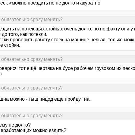
eck >можно поездить но не долго и акуратно
- обязательно сразу менять?
здить на потеющих стойках очень долго, но по факту они у
 до того, как потекли.
ески проверить работу стоек на машине нельзя, только мож
е стойки.
- обязательно сразу менять?
оварисч тот ещё чертяка на бусе рабочем грузовом их песко
з.
- обязательно сразу менять?
ешна можно - тыщ пицод еще пройдут на
- обязательно сразу менять?
ему не долго?
 неработающих можно ездить?