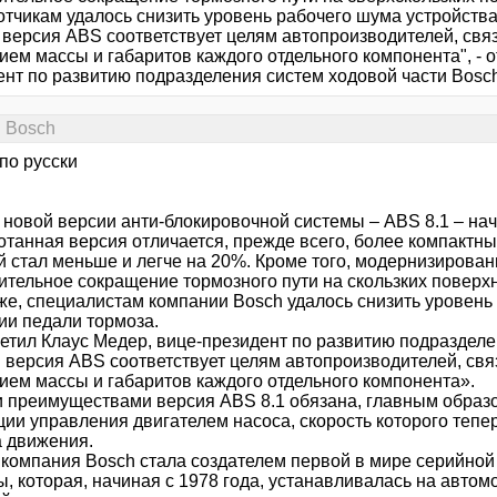
отчикам удалось снизить уровень рабочего шума устройства
 версия ABS соответствует целям автопроизводителей, св
ем массы и габаритов каждого отдельного компонента", - о
ент по развитию подразделения систем ходовой части Bosch
. Bosсh
по русски
 новой версии анти-блокировочной системы – ABS 8.1 – на
отанная версия отличается, прежде всего, более компактны
й стал меньше и легче на 20%. Кроме того, модернизирова
ительное сокращение тормозного пути на скользких поверхн
 же, специалистам компании Bosch удалось снизить уровень
ии педали тормоза.
метил Клаус Медер, вице-президент по развитию подразделе
 версия ABS соответствует целям автопроизводителей, св
ием массы и габаритов каждого отдельного компонента».
 преимуществами версия ABS 8.1 обязана, главным образ
ии управления двигателем насоса, скорость которого тепер
 движения.
, компания Bosch стала создателем первой в мире серийно
, которая, начиная с 1978 года, устанавливалась на автом