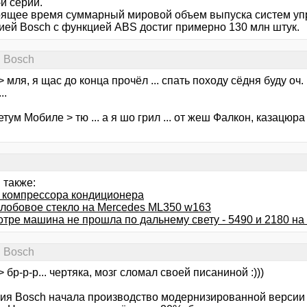
й серии.
оящее время суммарный мировой объем выпуска систем у
ией Bosch с функцией ABS достиг примерно 130 млн штук.
. Bosсh
> мля, я щас до конца прочёл ... спать походу сёдня буду оч. 
..
тум Мобиле > тю ... а я шо грил ... от жеш Фалкон, казацюра 
 также:
 компрессора кондиционера
 лобовое стекло на Mercedes ML350 w163
отре машина не прошла по дальнему свету - 5490 и 2180 на
. Bosсh
> бр-р-р... чертяка, мозг сломал своей писаниной :)))
ия Bosch начала производство модернизированной версии