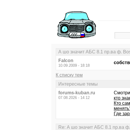
А шо значит AБC 8.1 пp.вa ф. Bo
Falcon
собств
10.09.2009 - 18:18
К списку тем
Интересные темы
forums-kuban.ru
Смотри
07.08.2026 - 14:12
кто зна
Кто са
менять
Где за
Re: А шо значит AБC 8.1 пp.вa ф