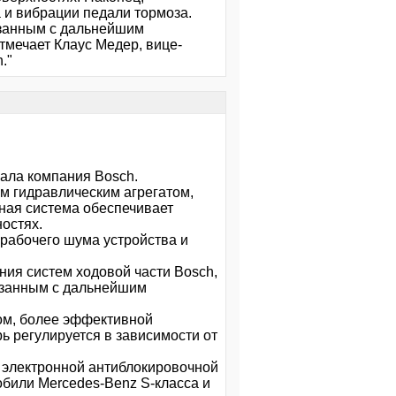
 и вибрации педали тормоза.
язанным с дальнейшим
тмечает Клаус Медер, вице-
."
чала компания Bosch.
м гидравлическим агрегатом,
нная система обеспечивает
остях.
 рабочего шума устройства и
ния систем ходовой части Bosch,
язанным с дальнейшим
ом, более эффективной
ь регулируется в зависимости от
й электронной антиблокировочной
обили Mercedes-Benz S-класса и