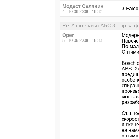
Модест Селянин
3-Falco
4 - 10.09.2009 - 18:32
Re: А шо значит AБC 8.1 пp.вa ф
Oper
Модерн
5 - 10.09.2009 - 18:33
Повече
По-мал
Оптими
Bosch 
ABS. Хи
предиш
особено
спирачк
произв
монтаж
разрабо
Същнос
скорос
инженер
на нам
оптимиз