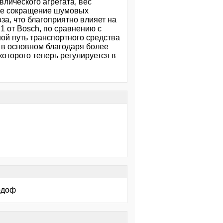
влического агрегата, вес
ное сокращение шумовых
а, что благоприятно влияет на
1 от Bosch, по сравнению с
ой путь транспортного средства
 в основном благодаря более
оторого теперь регулируется в
одоф