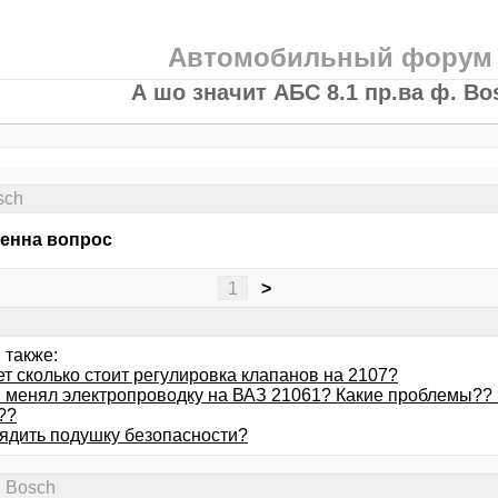
Автомобильный форум
А шо значит AБC 8.1 пp.вa ф. Bo
sсh
енна вопрос
1
>
 также:
ет сколько стоит регулировка клапанов на 2107?
м менял электропроводку на ВАЗ 21061? Какие проблемы??
??
рядить подушку безопасности?
. Bosсh