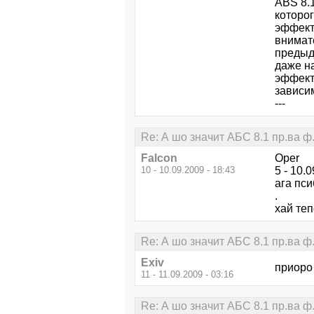
ABS 8.1
которо
эффект
внимат
предыд
даже н
эффект
зависи
---
Re: А шо значит AБC 8.1 пp.вa ф
Falcon
Oper
10 - 10.09.2009 - 18:43
5 - 10.
ага пси
.
хай теп
Re: А шо значит AБC 8.1 пp.вa ф
Exiv
приоро
11 - 11.09.2009 - 03:16
Re: А шо значит AБC 8.1 пp.вa ф