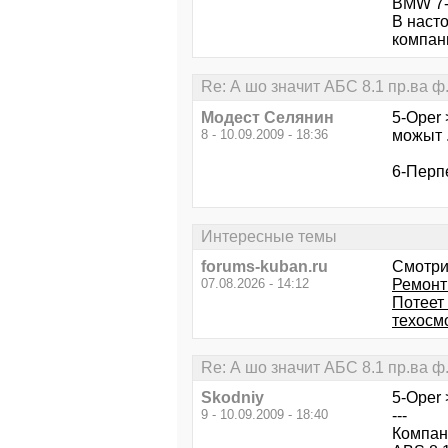
BMW 7-
В наст
компан
Re: А шо значит AБC 8.1 пp.вa ф
Модест Селянин
5-Oper 
8 - 10.09.2009 - 18:36
можыт .
6-Перпе
Интересные темы
forums-kuban.ru
Смотри
07.08.2026 - 14:12
Ремонт
Потеет
техосм
Re: А шо значит AБC 8.1 пp.вa ф
Skodniy
5-Oper 
9 - 10.09.2009 - 18:40
---
Компан