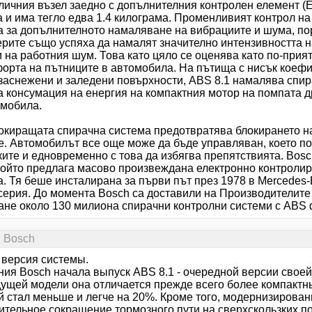
личния възел заедно с допълнителния контролен елемент (E
 и има тегло едва 1.4 килограма. Променливият контрол на
а за допълнителното намаляване на вибрациите и шума, по
рите също успяха да намалят значително интензивността н
 на работния шум. Това като цяло се оценява като по-прия
форта на пътниците в автомобила. На пътища с нисък коефи
 заснежени и заледени повърхности, ABS 8.1 намалява спир
а консумация на енергия на компактния мотор на помпата 
омобила.
окиращата спирачна система предотвратява блокирането н
е. Автомобилът все още може да бъде управляван, което по
ките и едновременно с това да избягва препятствията. Bos
 който предлага масово произвеждана електронно контроли
. Тя беше инсталирана за първи път през 1978 в Mercedes-
ерия. До момента Bosch са доставили на Производителите 
ане около 130 милиона спирачни контролни системи с ABS 
. Bosсh
 версия системы.
ния Bosch начала выпуск ABS 8.1 - очередной версии свое
ущей модели она отличается прежде всего более компактн
й стал меньше и легче на 20%. Кроме того, модернизирова
ительное сокращение тормозного пути на сверхскользких п