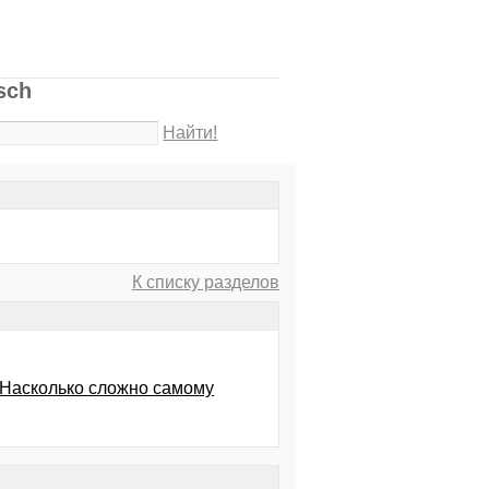
sсh
Найти!
К списку разделов
 Насколько сложно самому