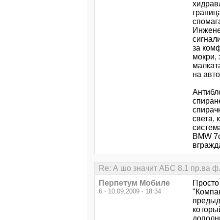
хидрав
граница
спомаг
Инжене
сигнали
за ком
мокри,
малкат
на авт
Антибл
спиран
спирач
света,
система
BMW 7с
вгражд
Re: А шо значит AБC 8.1 пp.вa ф
Перпетум Мобиле
Просто
6 - 10.09.2009 - 18:34
"Компа
предыд
которы
дополн