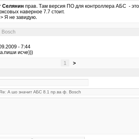
т Селянин
прав. Там версия ПО для контроллера АБС - это
ксовых наверное 7.7 стоит.
 > Я не завидую.
. Bosсh
09.2009 - 7:44
а.пиши исче)))
1
>