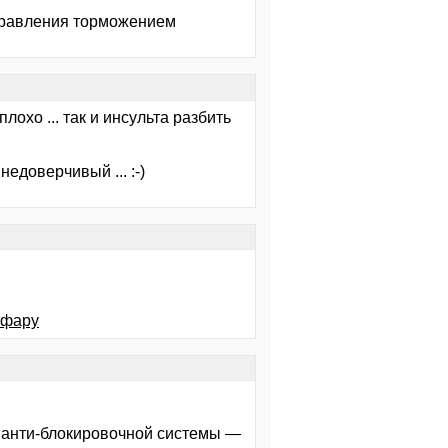
правления торможением
плохо ... так и инсульта разбить
недоверчивый ... :-)
 фару
 анти-блокировочной системы —