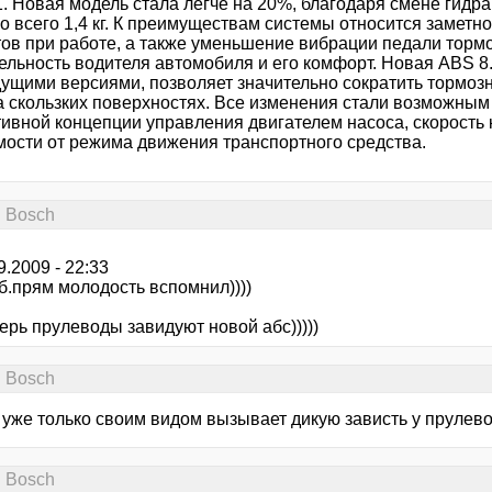
. Новая модель стала лёгче на 20%, благодаря смене гидра
го всего 1,4 кг. К преимуществам системы относится замет
ов при работе, а также уменьшение вибрации педали тормоз
ельность водителя автомобиля и его комфорт. Новая ABS 8.
ущими версиями, позволяет значительно сократить тормозн
а скользких поверхностях. Все изменения стали возможным
ивной концепции управления двигателем насоса, скорость к
мости от режима движения транспортного средства.
. Bosсh
09.2009 - 22:33
б.прям молодость вспомнил))))
ерь прулеводы завидуют новой абс)))))
. Bosсh
 уже только своим видом вызывает дикую зависть у прулев
. Bosсh