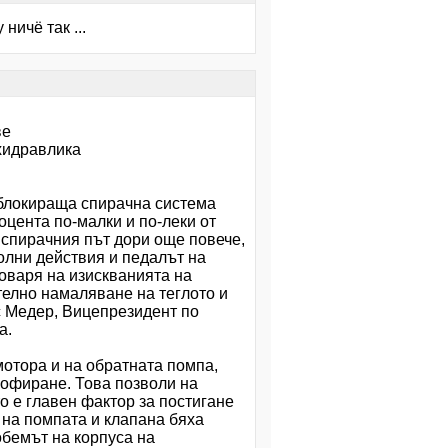
ничё так ...
ве
хидравлика
иблокираща спирачна система
оцента по-малки и по-леки от
 спирачния път дори още повече,
ролни действия и педалът на
оваря на изискванията на
телно намаляване на теглото и
с Медер, Вицепрезидент по
а.
отора и на обратната помпа,
шофиране. Това позволи на
о е главен фактор за постигане
 на помпата и клапана бяха
обемът на корпуса на