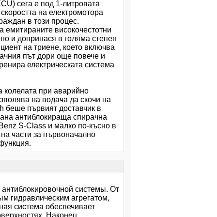
CU) сега е под 1-литровата
 скоростта на електромотора
раждан в този процес.
а емитираните високочестотни
тно и допринася в голяма степен
циент на триене, което включва
ачния път дори още повече и
дренира електрическата система
а колелата при аварийно
зволява на водача да скочи на
ch беше първият доставчик в
рана антиблокираща спирачна
Benz S-Class и малко по-късно в
на части за първоначално
функция.
й антиблокировочной системы. От
ым гидравлическим агрегатом,
нная система обеспечивает
оверхностях. Наконец,