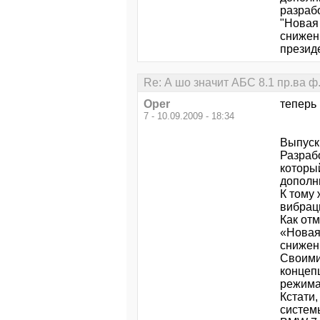
разраб
"Новая
снижени
презид
Re: А шо значит AБC 8.1 пp.вa ф
Oper
теперь 
7 - 10.09.2009 - 18:34
Выпуск
Разраб
которы
дополн
К тому
вибрац
Как от
«Новая
снижен
Своими
концепц
режима
Кстати
системы