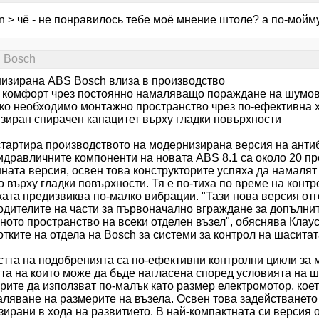
n > чё - не понравилось тебе моё мнение штоле? а по-мойму 
. Bosсh
изирана ABS Bosch влиза в производство
 комфорт чрез постоянно намаляващо пораждане на шумо
ко необходимо монтажно пространство чрез по-ефективна 
зиран спирачен капацитет върху гладки повърхности
стартира производството на модернизирана версия на ант
дравличните компоненти на новата ABS 8.1 са около 20 пр
ната версия, освен това конструкторите успяха да намалят
 върху гладки повърхности. Тя е по-тиха по време на конт
ата предизвиква по-малко вибрации. "Тази нова версия отг
одителите на части за първоначално вграждане за допълни
ното пространство на всеки отделен възел", обяснява Клау
тките на отдела на Bosch за системи за контрол на шаситат
тта на подобренията са по-ефективни контролни цикли за м
тта на които може да бъде нагласена според условията на 
ите да използват по-малък като размер електромотор, коет
аляване на размерите на възела. Освен това задействането
ирани в хода на развитието. В най-компактната си версия 