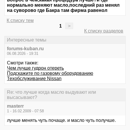
нормально меняют масло,последний раз менял
на суворово где Бакра там фирма равенол
К списку тем
1
>
К списку разделов
Интересные темы
forums-kuban.ru
06.08.2026 - 19:31
Смотри также:
Чем лучше гудрон отереть
Подскажите по газовому оборудованию
Техобслуживание Nissan
Re: что лучше когда масло выдувают или
высасывают?
masterr
1 - 16.02.2009 - 07:58
лучше менять чуть почаще. и масло чуть получше.