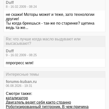
Duff
8 - 16.02.2009 - 08:24
не скажи! Моторы может и теже, зато технологии
другие!
Ты когда бреешься - так-же по старинке? щетина
ведь та-же...
Re: что лучше когда масло выдувают или
высасывают?
Duff
9 - 16.02.2009 - 08:25
ппрогресс мля!
Интересные темы
forums-kuban.ru
06.08.2026 - 19:31
Смотри также:
катализатор
Двигатель ведет себя както странно
Роботизированный типтроник. В чем причина