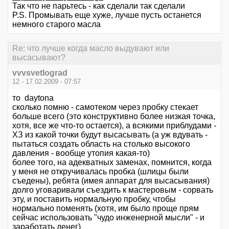
Так что не парьтесь - как сделали так сделали
P.S. Промывать еще хуже, лучше пусть останется
немного старого масла
Re: что лучше когда масло выдувают или
высасывают?
vvvsvetlograd
12 - 17.02.2009 - 07:57
то daytona
сколько помню - самотеком через пробку стекает
больше всего (это конструктивно более низкая точка,
хотя, все же что-то остается), а всякими приблудами -
ХЗ из какой точки будут высасывать (а уж вдувать -
пытаться создать область на столько высокого
давления - вообще утопия какая-то)
более того, на адекватных заменах, помнится, когда
у меня не откручивалась пробка (шлицы были
съедены), ребята (имея аппарат для высасывания)
долго уговаривали съездить к мастеровым - сорвать
эту, и поставить нормальную пробку, чтобы
нормально поменять (хотя, им было проще прям
сейчас использовать "чудо инженерной мысли" - и
заработать денег)