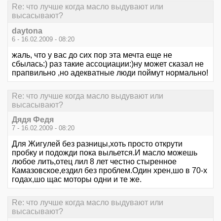
Re: что лучше когда масло выдувают или
высасывают?
daytona
6 - 16.02.2009 - 08:20
жаль, что у вас до сих пор эта мечта еще не
сбылась:) раз такие ассоциации:)ну может сказал не
прапвильно ,но адекватные люди поймут нормально!
Re: что лучше когда масло выдувают или
высасывают?
Дядя Федя
7 - 16.02.2009 - 08:20
Для Жигулей без разницы,хоть просто открути
пробку и подожди пока выльется.И масло можешь
любое лить,отец лил 8 лет честно стыренное
Камазовское,ездил без проблем.Один хрен,шо в 70-х
годах,шо щас моторы одни и те же.
Re: что лучше когда масло выдувают или
высасывают?