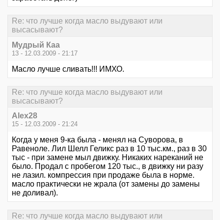
Re: что лучше когда масло выдувают или
высасывают?
Мудрый Каа
13 - 12.03.2009 - 21:17
Масло лучше сливать!!! ИМХО.
Re: что лучше когда масло выдувают или
высасывают?
Alex28
15 - 12.03.2009 - 21:24
Когда у меня 9-ка была - менял на Суворова, в
Равеноле. Лил Шелл Геликс раз в 10 тыс.км., раз в 30
тыс - при замене мыл движку. Никаких нареканий не
было. Продал с пробегом 120 тыс., в движку ни разу
не лазил. компрессия при продаже была в норме.
масло практически не жрала (от замены до замены
не доливал).
Re: что лучше когда масло выдувают или