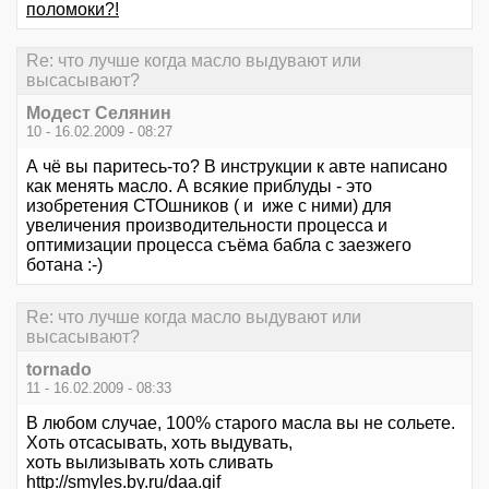
поломоки?!
Re: что лучше когда масло выдувают или
высасывают?
Модест Селянин
10 - 16.02.2009 - 08:27
А чё вы паритесь-то? В инструкции к авте написано
как менять масло. А всякие приблуды - это
изобретения СТОшников ( и иже с ними) для
увеличения производительности процесса и
оптимизации процесса съёма бабла с заезжего
ботана :-)
Re: что лучше когда масло выдувают или
высасывают?
tornado
11 - 16.02.2009 - 08:33
В любом случае, 100% старого масла вы не сольете.
Хоть отсасывать, хоть выдувать,
хоть вылизывать хоть сливать
http://smyles.by.ru/daa.gif