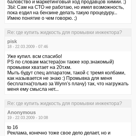
баловство и маркетинговый ход продавцов химии. ;)
ЗЫ: Сам на СТО не работаю, но имел возможность,
пока ездил на бензине делать такую процедуру...
Имею понятие о чем говорю. ;)
Re: где купить жидкость для промывки инжектора?
pisk
18 - 22.03.2009 - 07:46
Уже купил. всм спасибо!
PS по словам мастера(он также хор.знакомый)
промывки хватает на 20т.км.
Мыть будут спец аппаратом, такой с тремя колбами,
как называется не знаю :) Промывка для меня
бесплатна(только за Wynn's плачу) так, что нагружать
меня ему смысла нет...
Re: где купить жидкость для промывки инжектора?
Anonymous
19 - 22.03.2009 - 10:08
to 16
Реклама, конечно тоже свое дело делает, но и