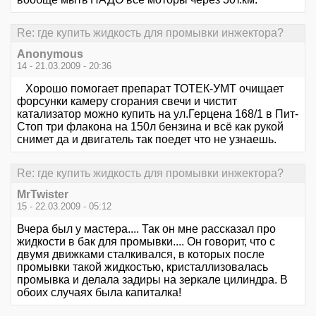
Re: где купить жидкость для промывки инжектора?
Anonymous
14 - 21.03.2009 - 20:36
Хорошо помогает препарат ТОТЕК-УМТ очищает
форсунки камеру сгорания свечи и чистит
катализатор можно купить на ул.Герцена 168/1 в Пит-
Стоп три флакона на 150л бензина и всё как рукой
снимет да и двигатель так поедет что не узнаешь.
Re: где купить жидкость для промывки инжектора?
MrTwister
15 - 22.03.2009 - 05:12
Вчера был у мастера.... Так он мне рассказал про
жидкости в бак для промывки.... Он говорит, что с
двумя движками сталкивался, в которых после
промывки такой жидкостью, кристаллизовалась
промывка и делала задиры на зеркале цилиндра. В
обоих случаях была капиталка!