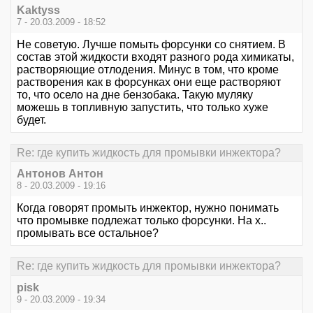
Kaktyss
7 - 20.03.2009 - 18:52
Не советую. Лучше помыть форсунки со снятием. В
состав этой жидкости входят разного рода химикаты,
растворяющие отлодения. Минус в том, что кроме
растворения как в форсунках они еще растворяют
то, что осело на дне бензобака. Такую муляку
можешь в топливную запустить, что только хуже
будет.
Re: где купить жидкость для промывки инжектора?
Антонов Антон
8 - 20.03.2009 - 19:16
Когда говорят промыть инжектор, нужно понимать
что промывке подлежат только форсунки. На х..
промывать все остальное?
Re: где купить жидкость для промывки инжектора?
pisk
9 - 20.03.2009 - 19:34