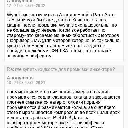
Anonymous
12 - 21.03.2009 - 20:12
Wynn's можно купить на Аэродромной в Рато Авто,
там залипухи быть не должно. Клиенты старых
машин после промывки Wynn's очень довольны, но
не больше двух недель,потом все работает по
старому- это касаемо мощных оборотистых моторов
(например BMW)Для моторов которые не так сильно
купаются в масле эта промывка бесследно не
пройдет по любому . ФИШКА в том , что столь же
значимым эффектом
Re: где купить жидкость для промывки инжектора?
Anonymous
13 - 21.03.2009 - 20:21
промывки является очищение камеры сгорания,
промываются седла клапанов, клапана закрываются
плотнее,смывается нагар с головки поршня,
промываются и разжимаются кольца, за счет всего
этого выравнивается компрессия во всех цилиндрах
и двигатель работает РОВНО! Даже на
карбюраторном моторе будет такой эффект, а
вообще мыть НАДО все моторы через 30т.км.