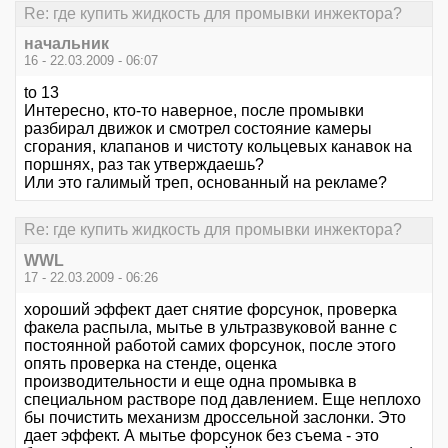
Re: где купить жидкость для промывки инжектора?
начальник
16 - 22.03.2009 - 06:07
to 13
Интересно, кто-то наверное, после промывки
разбирал движок и смотрел состояние камеры
сгорания, клапанов и чистоту кольцевых канавок на
поршнях, раз так утверждаешь?
Или это галимый треп, основанный на рекламе?
Re: где купить жидкость для промывки инжектора?
WWL
17 - 22.03.2009 - 06:26
хороший эффект дает снятие форсунок, проверка
факела распыла, мытье в ультразвуковой ванне с
постоянной работой самих форсунок, после этого
опять проверка на стенде, оценка
производительности и еще одна промывка в
специальном растворе под давлением. Еще неплохо
бы почистить механизм дроссельной заслонки. Это
дает эффект. А мытье форсунок без съема - это