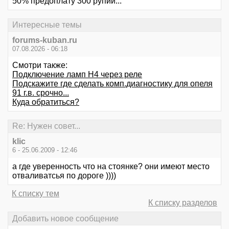
50% предоплату 300 рупий...
Интересные темы
forums-kuban.ru
07.08.2026 - 06:18
Смотри также:
Подключение ламп H4 через реле
Подскажите где сделать комп.диагностику для опеля
91 г.в. срочно...
Куда обратиться?
Re: Нужен совет...
klic
6 - 25.06.2009 - 12:46
а где уверенность что на стоянке? они имеют место
отваливатсья по дороге ))))
К списку тем
К списку разделов
Добавить новое сообщение