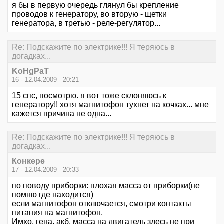
я бы в первую очередь глянул бы крепление
проводов к генератору, во вторую - щетки
генератора, в третью - реле-регулятор...
Re: Подскажите по электрике!!! Я теряюсь в
догадках...
KoHgPaT
16 - 12.04.2009 - 20:21
15 спс, посмотрю. я вот тоже склоняюсь к
генератору!! хотя магнитофон тухнет на кочках... мне
кажется причина не одна...
Re: Подскажите по электрике!!! Я теряюсь в
догадках...
Конкере
17 - 12.04.2009 - 20:33
по поводу приборки: плохая масса от приборки(не
помню где находится)
если магнитофон отключается, смотри контакты
питания на магнитофон.
Имхо, гена, акб, масса на двигатель здесь не при