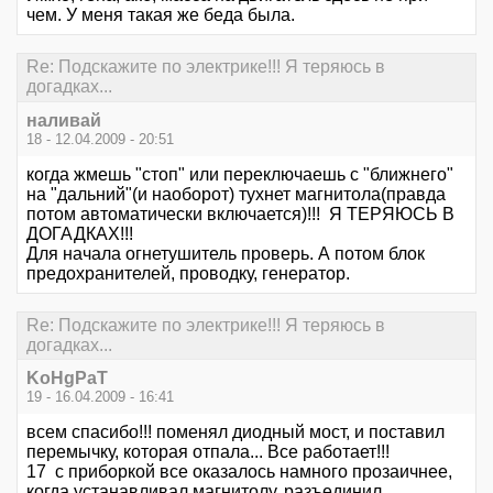
чем. У меня такая же беда была.
Re: Подскажите по электрике!!! Я теряюсь в
догадках...
наливай
18 - 12.04.2009 - 20:51
когда жмешь "стоп" или переключаешь с "ближнего"
на "дальний"(и наоборот) тухнет магнитола(правда
потом автоматически включается)!!! Я ТЕРЯЮСЬ В
ДОГАДКАХ!!!
Для начала огнетушитель проверь. А потом блок
предохранителей, проводку, генератор.
Re: Подскажите по электрике!!! Я теряюсь в
догадках...
KoHgPaT
19 - 16.04.2009 - 16:41
всем спасибо!!! поменял диодный мост, и поставил
перемычку, которая отпала... Все работает!!!
17 с приборкой все оказалось намного прозаичнее,
когда устанавливал магнитолу, разъединил