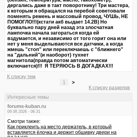
дергались даже в такт поворотнику! Три мастера,
к которым я обращался на перебой советовали
поменять ремень и массовый провод, ЧУШЬ, НЕ
ПОМОГЛО!!!(кстати акб выдает 14.2В) Но
буквально пару дней назад эта злосчатная
лампочка начала загораться когда ей
вздумается, и независимо от того горит она или
нет у меня выделываются все датчики, а когда
жмешь "стоп" или переключаешь с "ближнего"
на "дальний"(и наоборот) тухнет
магнитола(правда потом автоматически
включается)!!! Я ТЕРЯЮСЬ В ДОГАДКАХ!!!
К списку тем
1
>
К списку разделов
Интересные темы
forums-kuban.ru
09.08.2026 - 06:31
Смотри также:
Как приклеить на место держатель, в который
вставляется ёлочка и держит обшивку двери на