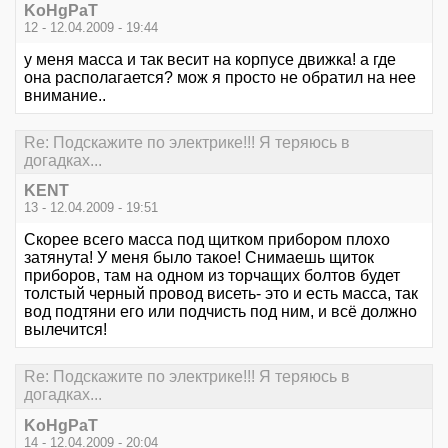
KoHgPaT
12 - 12.04.2009 - 19:44
у меня масса и так весит на корпусе движка! а где
она располагается? мож я просто не обратил на нее
внимание..
Re: Подскажите по электрике!!! Я теряюсь в
догадках...
KENT
13 - 12.04.2009 - 19:51
Скорее всего масса под щитком прибором плохо
затянута! У меня было такое! Снимаешь щиток
приборов, там на одном из торчащих болтов будет
толстый черный провод висеть- это и есть масса, так
вод подтяни его или подчисть под ним, и всё должно
вылечится!
Re: Подскажите по электрике!!! Я теряюсь в
догадках...
KoHgPaT
14 - 12.04.2009 - 20:04