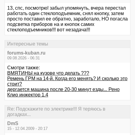
13, спс, посмотрю! забыл упомянуть, вчера перестал
работать один стеклоподъемник, снял кнопку, затем
просто поставил ее обратно, заработало, НО погасла
подсветка приборов на и кнопок самих
стеклоподъемников!!! вот незадача!!!
Интересные темы
forums-kuban.ru
09.08.2026 - 06:31
Смотри также:
ВМЯТИНЫ на кузове что делать ???
Ремень ГРМ на 14-й. Когда его менять? И сколько это
стоит?
дергается машина после 20-30 минут езды... Рено
Клио инжектор 1.4
Re: Подскажите по электрике!!! Я теряюсь в
догадках...
DmS
15 - 12.04.2009 - 20:17