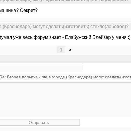
 машина? Секрет?
де (Краснодаре) могут сделать(изготовить) стекло(лобовое)?
думал уже весь форум знает - Елабужский Блейзер у меня :)
1
>