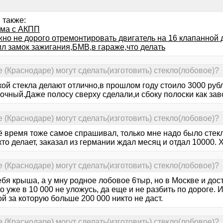
 также:
ма с АКПП
жно не дорого отремонтировать двигатель на 16 клапанной 
ил замок зажигания,БМВ,в гараже,что делать
де (Краснодаре) могут сделать(изготовить) стекло(лобовое)?
кой стекла делают отлично,в прошлом году стоило 3000 руб
очный.Даже полосу сверху сделали,и сбоку полоски как зав
де (Краснодаре) могут сделать(изготовить) стекло(лобовое)?
ё время тоже самое спрашивал, только мне надо было стекл
то делает, заказал из германии ждал месяц и отдал 10000.
де (Краснодаре) могут сделать(изготовить) стекло(лобовое)?
тебя крыша, а у мну родное лобовое 6тыр, но в Москве и дос
то уже в 10 000 не уложусь, да еще и не разбить по дороге. 
 за которую больше 200 000 никто не даст.
де (Краснодаре) могут сделать(изготовить) стекло(лобовое)?