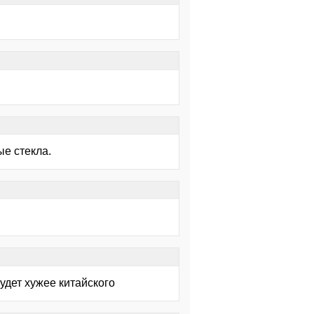
ые стекла.
будет хужее китайского