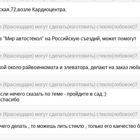
ская,72,возле Кардиоцентра.
де (Краснодаре) могут сделать(изготовить) стекло(лобовое)?
в "Мир автостёкол" на Российскую съездий, может помогут
де (Краснодаре) могут сделать(изготовить) стекло(лобовое)?
кой около райвоинкомата и элеватора, делают на заказ люб
де (Краснодаре) могут сделать(изготовить) стекло(лобовое)?
 если нечего сказать по теме - пройдите в сад :)
- спасибо
де (Краснодаре) могут сделать(изготовить) стекло(лобовое)?
чего делать , то можешь лить стекло , только его какчество 