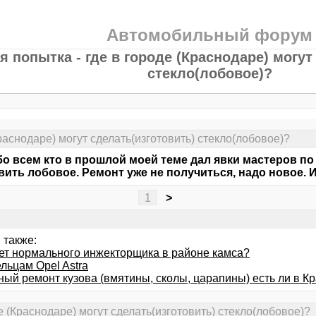
Автомобильный форум
я попытка - где в городе (Краснодаре) могут
стекло(лобовое)?
Краснодаре) могут сделать(изготовить) стекло(лобовое)?
о всем кто в прошлой моей теме дал явки мастеров по
вить лобовое. Ремонт уже не получиться, надо новое. Ит
1
>
 также:
ает нормального инжекторщика в районе камса?
льцам Opel Astra
ный ремонт кузова (вмятины, сколы, царапины) есть ли в К
де (Краснодаре) могут сделать(изготовить) стекло(лобовое)?