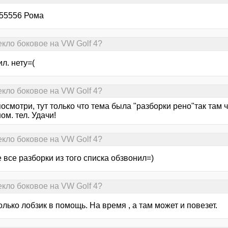
55556 Рома
екло боковое на VW Golf 4?
л. нету=(
екло боковое на VW Golf 4?
осмотри, тут только что тема была "разборки рено"так там 
ном. тел. Удачи!
екло боковое на VW Golf 4?
е все разборки из того списка обзвонил=)
екло боковое на VW Golf 4?
олько лобзик в помощь. На время , а там может и повезет.