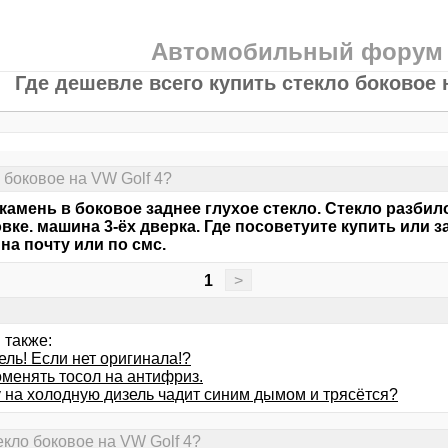
Автомобильный форум
Где дешевле всего купить стекло боковое 
 боковое на VW Golf 4?
камень в боковое заднее глухое стекло. Стекло разбил
вке. машина 3-ёх дверка. Где посоветуите купить или 
на почту или по смс.
1
>
 также:
ль! Если нет оригинала!?
оменять тосол на антифриз.
 на холодную дизель чадит синим дымом и трясётся?
екло боковое на VW Golf 4?