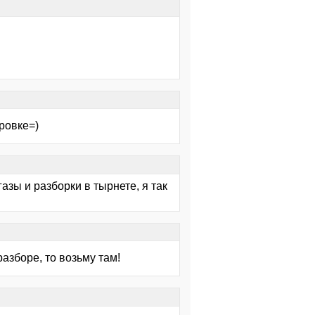
ировке=)
зы и разборки в тырнете, я так
разборе, то возьму там!