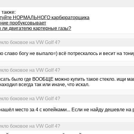
 также:
етуйте НОРМАЛЬНОГО карбюраторщика
ние пробуксовывает
 ли двигателю картерные газы?
екло боковое на VW Golf 4?
ло славо богу не выпало=) всё потрескалось и весит на тон
екло боковое на VW Golf 4?
сать было где ВООБЩЕ можно купить такое стекло. ищи мага
находил всегда так или иначе, что искал.
екло боковое на VW Golf 4?
нашёл место за 4 с копейками... Если не найду дешевле на 
екло боковое на VW Golf 4?