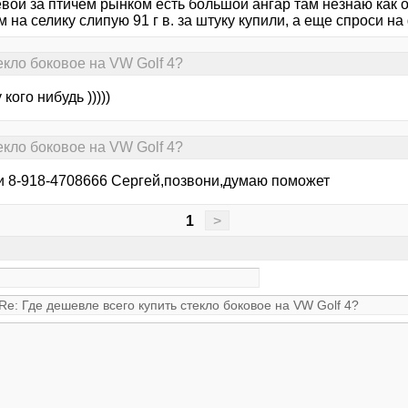
вой за птичем рынком есть большой ангар там незнаю как о
м на селику слипую 91 г в. за штуку купили, а еще спроси на g
екло боковое на VW Golf 4?
 кого нибудь )))))
екло боковое на VW Golf 4?
и 8-918-4708666 Сергей,позвони,думаю поможет
1
>