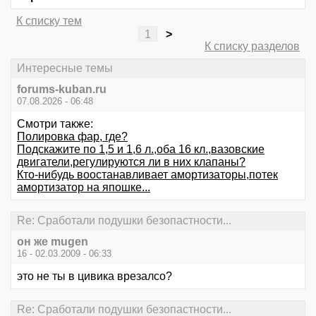
К списку тем
1
>
К списку разделов
Интересные темы
forums-kuban.ru
07.08.2026 - 06:48
Смотри также:
Полировка фар, где?
Подскажите по 1,5 и 1,6 л.,оба 16 кл.,вазовские
двигатели,регулируются ли в них клапаны?
Кто-нибудь воостанавливает амортизаторы,потек
амортизатор на япошке...
Re: Сработали подушки безопастности...
он же mugen
16 - 02.03.2009 - 06:33
это не ты в цивика врезалсо?
Re: Сработали подушки безопастности...