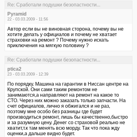
Re: Сработали подушки безопастности...
Pyramid
22 - 03.03.2009 - 11:56
Автор если вы не виновная сторона, почему вы не
хотите делать у официалов и почему не хватает
страховки на ремонт ? Почему нужно искать
приключения на мягкую половину ?
Re: Сработали подушки безопастности...
ptica2
23 - 03.03.2009 - 12:39
По порядку. Машина на гарантии в Ниссан центре на
Крупской. Они сами таким ремонтом не
занимаются,а направляют на ремонт на какое то
СТО. Через них можно заказать только запчасти. На
счет официалов, лично я обжигался и не раз,
поэтому мне особо без разницы где будет
производиться ремонт, лишь бы качественно,быстро
и за разумную цену. Денег со страховой реально не
хватит,т.к там менять всю морду. Так что пока жду
оценки,а дальше видно будет.