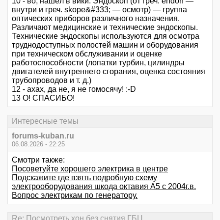
10 - во, нашёл в вики: Эндоскоп (от греч. endon —
внутри и греч. skope&#333; — осмотр) — группа
оптических приборов различного назначения.
Различают медицинские и технические эндоскопы.
Технические эндоскопы используются для осмотра
труднодоступных полостей машин и оборудования
при техническом обслуживании и оценке
работоспособности (лопатки турбин, цилиндры
двигателей внутреннего сгорания, оценка состояния
трубопроводов и т. д.)
12 - ахах, да не, я не гомосячу! :-D
13 О! СПАСИБО!
Интересные темы
forums-kuban.ru
06.08.2026 - 22:25
Смотри также:
Посоветуйте хорошего электрика в центре
Подскажите где взять подробную схему
электрооборудования шкода октавия А5 с 2004г.в.
Вопрос электрикам по генератору.
Re: Посмотреть хон без снятия ГБЦ.