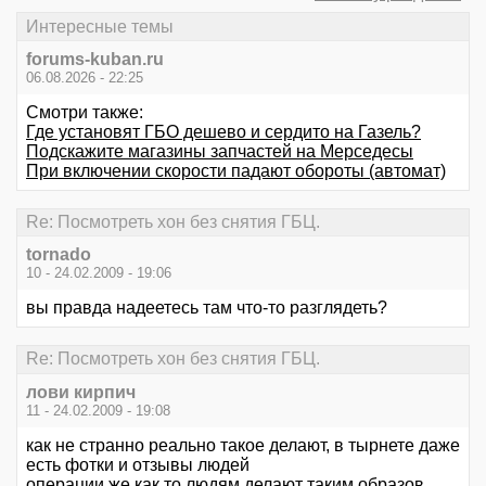
Интересные темы
forums-kuban.ru
06.08.2026 - 22:25
Смотри также:
Где установят ГБО дешево и сердито на Газель?
Подскажите магазины запчастей на Мерседесы
При включении скорости падают обороты (автомат)
Re: Посмотреть хон без снятия ГБЦ.
tornado
10 - 24.02.2009 - 19:06
вы правда надеетесь там что-то разглядеть?
Re: Посмотреть хон без снятия ГБЦ.
лови кирпич
11 - 24.02.2009 - 19:08
как не странно реально такое делают, в тырнете даже
есть фотки и отзывы людей
операции же как то людям делают таким образов,