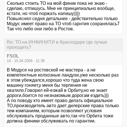
Сколько стоить ТО на мой финик пока не знаю -
сделаю, отпишусь. Мне не принципиально вообще,
кстати, но чтоб поржать напишу))))
Повыяснял седня детальнее - действительно только
Модус имеет право на ТО чтоб гарнтия сохранялась7
Так что либо они либо в Ростов.
Re: ТО на ИНФИНИТИ в Краснодаре где лучше
проходить?
FSOL
14 - 15.04.2009 - 11:38
В Модусе на ростовской не мастера - а не
компетентные колхозные ландухи,уже несколько раз
в этом убеждался,хорошо что туда жена свою
машину гоняет,у меня бы терпения не
хватило.Говорил ей-езжай в Орбиту,но не знает
дороги,боится по незнакомым дорогам ездить)))
А по поводу кто имеет право делать официальное
ТО,производитель авто дает дилерские права только
тем компаниям, которым позволяют условия
обслуживать проданные авто,так что Орбита тоже
должна финики обслуживать по гарантии.