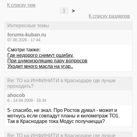
К списку тем
1
>
К списку разделов
Интересные темы
forums-kuban.ru
07.08.2026 - 17:44
Смотри также:
Где недорого снимут ошибку.
При шумоизоляцию пару вопросов
Уходит много масла на угар..
Re: ТО на ИНФИНИТИ в Краснодаре где лучше
проходить?
ahocob
6 - 14.04.2009 - 19:34
5- спасибо, не знал. Про Ростов думал - может и
мотнусь если совпадут планы и километраж ТО1.
Так в Краснодаре тока Модус получаецца?
Re: ТО на ИНФИНИТИ в Краснодаре где лучше