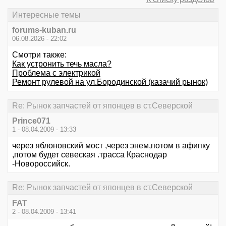
Интересные темы
forums-kuban.ru
06.08.2026 - 22:02
Смотри также:
Как устронить течь масла?
Проблема с электрикой
Ремонт рулевой на ул.Бородинской (казачий рынок)
Re: Рынок запчастей от японцев в ст.Северской
Prince071
1 - 08.04.2009 - 13:33
через яблоновский мост ,через энем,потом в афипку
,потом будет севеская .трасса Краснодар
-Новороссийск.
Re: Рынок запчастей от японцев в ст.Северской
FAT
2 - 08.04.2009 - 13:41