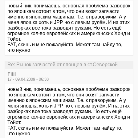
новый ник, понимаешь, основная проблема разворок
по япошкам сотоит в том, что они возят запчасти
именно к японским машинам. Т.е. к праворуким. А у
меня япошка хоть и JPP но с левым рулём. И на этих
разборках все тока разводят руками. Но есть ещё
огромное кол-во европейских и американских Хонд и
Тойот.
FAT, скинь и мне пожалуйста. Может там найду то,
что нужно
Re: Рынок запчастей от японцев в ст.Северской
Fitil
17 - 09.04.2009 - 06:38
новый ник, понимаешь, основная проблема разворок
по япошкам сотоит в том, что они возят запчасти
именно к японским машинам. Т.е. к праворуким. А у
меня япошка хоть и JPP но с левым рулём. И на этих
разборках все тока разводят руками. Но есть ещё
огромное кол-во европейских и американских Хонд и
Тойот.
FAT, скинь и мне пожалуйста. Может там найду то,
что нужно