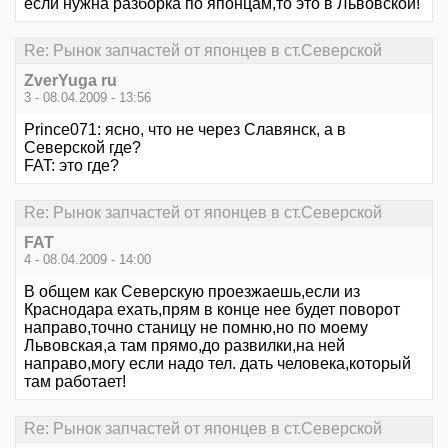
если нужна разборка по японцам,то это в Львовской!
Re: Рынок запчастей от японцев в ст.Северской
ZverYuga ru
3 - 08.04.2009 - 13:56
Prince071: ясно, что не через Славянск, а в
Северской где?
FAT: это где?
Re: Рынок запчастей от японцев в ст.Северской
FAT
4 - 08.04.2009 - 14:00
В общем как Северскую проезжаешь,если из
Краснодара ехать,прям в конце нее будет поворот
направо,точно станицу не помню,но по моему
Львовская,а там прямо,до развилки,на ней
направо,могу если надо тел. дать человека,который
там работает!
Re: Рынок запчастей от японцев в ст.Северской