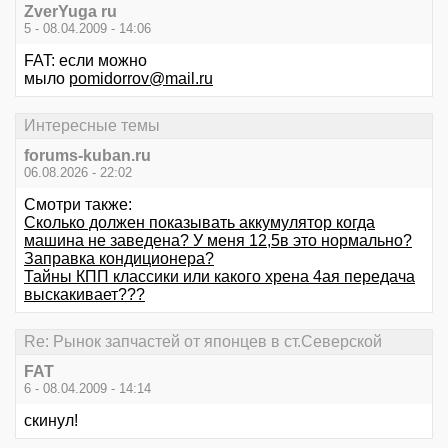
ZverYuga ru
5 - 08.04.2009 - 14:06
FAT: если можно
мыло
pomidorrov@mail.ru
Интересные темы
forums-kuban.ru
06.08.2026 - 22:02
Смотри также:
Сколько должен показывать аккумулятор когда
машина не заведена? У меня 12,5в это нормально?
Заправка кондиционера?
Тайны КПП классики или какого хрена 4ая передача
выскакивает???
Re: Рынок запчастей от японцев в ст.Северской
FAT
6 - 08.04.2009 - 14:14
скинул!