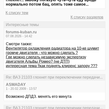
нормально потом бац, опять тоже самое...
К списку тем
К списку разделов
Интересные темы
forums-kuban.ru
07.08.2026 - 14:42
Смотри также:
Вентилятор охлажления радиатора на 10-ке шумит
громче двигателя - что можно сделать ?
Где можно сделать независимую экспертизу
двигателя Альфы Ромео? (не ДТП)
интересная тема !!как поднять клиренс запору ???
Re: ВАЗ 21103 глохнет при переключении передачи...
ASMADAY
1 - 20.02.2009 - 13:57
Возможно ДПДЗ. менять его минута
Re: ВАЗ 21103 глохнет при переключении передачи...