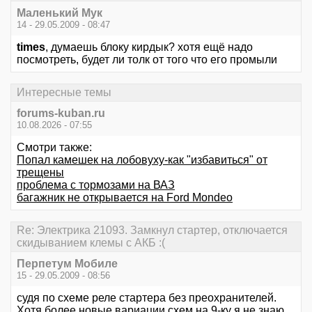
Маленький Мук
14 - 29.05.2009 - 08:47
times
, думаешь блоку кирдык? хотя ещё надо
посмотреть, будет ли толк от того что его промыли
Интересные темы
forums-kuban.ru
10.08.2026 - 07:55
Смотри также:
Попал камешек на лобовуху-как "избавиться" от
трещены
проблема с тормозами на ВАЗ
багажник не открывается на Ford Mondeo
Re: Электрика 21093. Замкнул стартер, отключается
скидыванием клемы с АКБ :(
Перпетум Мобиле
15 - 29.05.2009 - 08:56
судя по схеме реле стартера без преохранителей.
Хотя более новые вариации схем на 9-ку я не знаю,