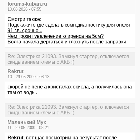
forums-kuban.ru
10.08.2026 - 07:55
Смотри также:
Подскажите где сделать комп.диагностику для опеля
91 г.в. срочно...
Чем грозит увелечение клиренса на 5см?
Волга начала дергаться и глохнуть после заправки.
Re: Электрика 21093. Замкнул стартер, отключается
скидыванием клемы с АКБ :(
Rekrut
10 - 29.05.2009 - 08:13
скорей не пене а кристалах окисла, а получилась она
там от воды.
Re: Электрика 21093. Замкнул стартер, отключается
скидыванием клемы с АКБ :(
Маленький Мук
11 - 29.05.2009 - 08:21
Rekrut
, вот щас посмотрим на результат после