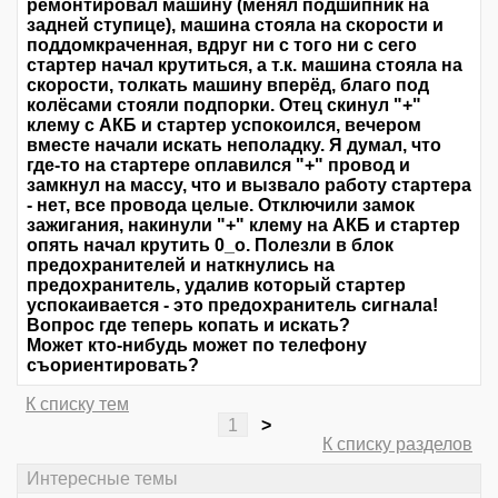
ремонтировал машину (менял подшипник на
задней ступице), машина стояла на скорости и
поддомкраченная, вдруг ни с того ни с сего
стартер начал крутиться, а т.к. машина стояла на
скорости, толкать машину вперёд, благо под
колёсами стояли подпорки. Отец скинул "+"
клему с АКБ и стартер успокоился, вечером
вместе начали искать неполадку. Я думал, что
где-то на стартере оплавился "+" провод и
замкнул на массу, что и вызвало работу стартера
- нет, все провода целые. Отключили замок
зажигания, накинули "+" клему на АКБ и стартер
опять начал крутить 0_о. Полезли в блок
предохранителей и наткнулись на
предохранитель, удалив который стартер
успокаивается - это предохранитель сигнала!
Вопрос где теперь копать и искать?
Может кто-нибудь может по телефону
съориентировать?
К списку тем
1
>
К списку разделов
Интересные темы