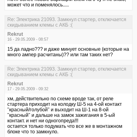
может что и поменялось.....
Re: Электрика 21093. Замкнул стартер, отключается
скидыванием клемы с АКБ :(
Rekrut
16 - 29.05.2009 - 08:57
15 да ладно??? и даже минует основные (которые на
много ампер расчитаны)?? или там таких нет?
Re: Электрика 21093. Замкнул стартер, отключается
скидыванием клемы с АКБ :(
Rekrut
17 - 29.05.2009 - 09:32
хм, действительно по схеме вроде так, от реле
стартера приходит на колодку Ш-5 на 4-ой контакт
"красный/голубой" и выходит на Ш-1 на 8-ой
"красный" и дальше на замок зажигания в 5-ый
контакт. и нет ни одногопреда!!!
остается только подумать что все же в монтажном
блоке что то замкнуло.