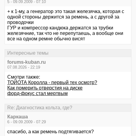
5 - 09.09.2009 - 07:10
+ к 1-му, а генератор это такая железячка, которая с
одной стороны держится за ремень, а с другой за
проводочки
ГУР и компрессор кандюка держатся за трубки
железячние, так что не перепутаешь, а вообще они
все на одном ремне обычно висят
Интересные темы
forums-kuban.ru
07.08.2026 - 22:19
Смотри также:
ТОЙОТА Королла - первый тех осмотр?
Как померить отверстия на диске
форд-фокус стал мертвым
Re: Диагностика кольта, где?
Каркаша
6 - 09.09.2009 - 07:29
спасибо, а как ремень подтягивается?