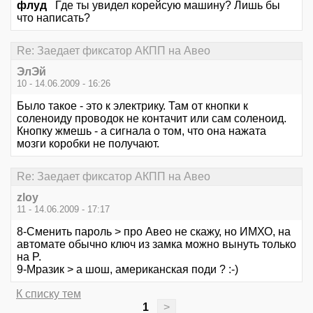
флуд
Где ты увидел корейсую машину? Лишь бы
что написать?
Re: Заедает фиксатор АКПП на Авео
ЭлЭй
10 - 14.06.2009 - 16:26
Было такое - это к электрику. Там от кнопки к
соленоиду проводок не контачит или сам соленоид.
Кнопку жмешь - а сигнала о том, что она нажата
мозги коробки не получают.
Re: Заедает фиксатор АКПП на Авео
zloy
11 - 14.06.2009 - 17:17
8-Сменить пароль > про Авео не скажу, но ИМХО, на
автомате обычно ключ из замка можно вынуть только
на P.
9-Mpaзик > а шош, американская поди ? :-)
К списку тем
1
>