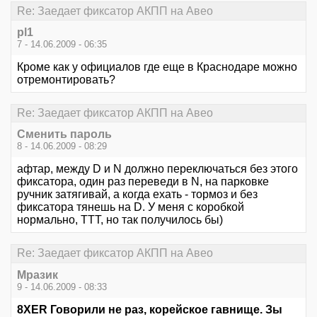
Re: Заедает фиксатор АКПП на Авео
pl1
7 - 14.06.2009 - 06:35
Кроме как у официалов где еще в Краснодаре можно
отремонтировать?
Re: Заедает фиксатор АКПП на Авео
Сменить пароль
8 - 14.06.2009 - 08:29
афтар, между D и N должно переключаться без этого
фиксатора, один раз переведи в N, на парковке
ручник затягивай, а когда ехать - тормоз и без
фиксатора тянешь на D. У меня с коробкой
нормально, ТТТ, но так получилось бы)
Re: Заедает фиксатор АКПП на Авео
Mpaзик
9 - 14.06.2009 - 08:33
8XER Говорили не раз, корейское гавнище. Зы