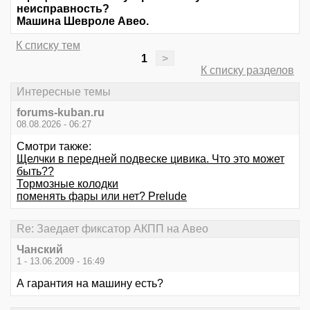
неисправность?
Машина Шевроле Авео.
К списку тем
1
>
К списку разделов
Интересные темы
forums-kuban.ru
08.08.2026 - 06:27
Смотри также:
Щелчки в передней подвеске цивика. Что это может
быть??
Тормозные колодки
поменять фары или нет? Prelude
Re: Заедает фиксатор АКПП на Авео
Чанский
1 - 13.06.2009 - 16:49
А гарантия на машину есть?